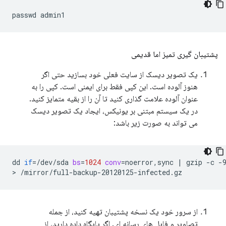
passwd
پشتیبان گیری تمیز اما قدیمی
یک تصویر دیسک از سایت فعلی خود بسازید حتی اگر
هنوز آلوده است. این کپی فقط برای ایمنی است. کپی را به
عنوان آلوده علامت گذاری کنید تا آن را از بقیه متمایز کنید.
در یک سیستم مبتنی بر یونیکس، ایجاد یک تصویر دیسک
می تواند به صورت زیر باشد:
dd
if
=
/dev/sda
bs
=
1024
conv
=
noerror,sync
|
gzip
-c
-
>
از سرور خود یک نسخه پشتیبان تهیه کنید، از جمله
تصاویر و فایل های رسانه ای. اگر پایگاه داده دارید، از