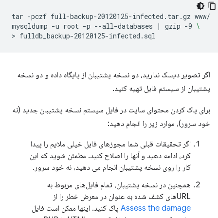
tar
-pczf
full-backup-20120125-infected.tar.gz
www/

mysqldump
-u
root
-p
--all-databases
|
gzip
-9
\
>
اگر تصویر دیسک ندارید، دو نسخه پشتیبان از پایگاه داده و دو نسخه
پشتیبان از سیستم فایل تهیه کنید.
برای پاک کردن محتوای سایت در فایل سیستم نسخه پشتیبان جدید (نه
خود سرور)، موارد زیر را انجام دهید:
اگر تحقیقات قبلی شما مجوزهای فایل خیلی ملایم را پیدا
کرد، ادامه دهید و آنها را اصلاح کنید. مطمئن شوید که این
کار را روی نسخه پشتیبان انجام می دهید، نه خود سرور.
همچنین در نسخه پشتیبان، تمام فایل‌های مربوط به
URL‌های کشف شده به عنوان در معرض خطر را از
Assess the damage
پاک کنید. اینها ممکن است فایل