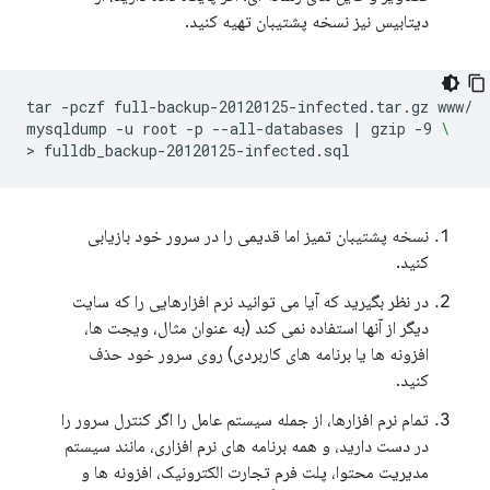
دیتابیس نیز نسخه پشتیبان تهیه کنید.
tar
-pczf
full-backup-20120125-infected.tar.gz
www/

mysqldump
-u
root
-p
--all-databases
|
gzip
-9
\
>
نسخه پشتیبان تمیز اما قدیمی را در سرور خود بازیابی
کنید.
در نظر بگیرید که آیا می توانید نرم افزارهایی را که سایت
دیگر از آنها استفاده نمی کند (به عنوان مثال، ویجت ها،
افزونه ها یا برنامه های کاربردی) روی سرور خود حذف
کنید.
تمام نرم افزارها، از جمله سیستم عامل را اگر کنترل سرور را
در دست دارید، و همه برنامه های نرم افزاری، مانند سیستم
مدیریت محتوا، پلت فرم تجارت الکترونیک، افزونه ها و