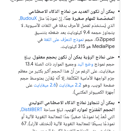
يمكن أن تكون العديد من نماذج الذكاء الاصطناعي
المخصّصة للمهام صغيرة جدًا
. إنّ نموذجًا مثل
BudouX
،
الذي يُستخدَم لفصل الأحرف بدقة في اللغات الآسيوية، لا
يتجاوز حجمه 9.4 كيلوبايت بعد ضغطه بتنسيق
GZipped. حجم
نموذج التعرّف على اللغة
في
MediaPipe هو 315 كيلوبايت.
حتى نماذج الرؤية يمكن أن تكون بحجم معقول
. يبلغ
حجم نموذج
وضع اليد
وجميع الموارد ذات الصلة 13.4
ميغابايت. على الرغم من أنّ هذا الحجم أكبر بكثير من معظم
حِزم الواجهة الأمامية المُكثَّفة، إلا أنّه يُقارَن بمتوسط حجم
صفحة الويب، وهو
2.2 ميغابايت
(
2.6 ميغابايت
على
أجهزة الكمبيوتر المكتبي).
يمكن أن تتجاوز نماذج الذكاء الاصطناعي التوليدي
الحجم المُقترَح لموارد الويب
. تبلغ مساحة
DistilBERT
،
التي تُعدّ إما نموذجًا صغيرًا جدًا للمعالجة اللغوية الآلية أو
نموذجًا بسيطًا للمعالجة اللغوية الآلية (تختلف الآراء)، 67
ميغابايت. حتى النماذج اللغوية الكبيرة الحجم، مثل