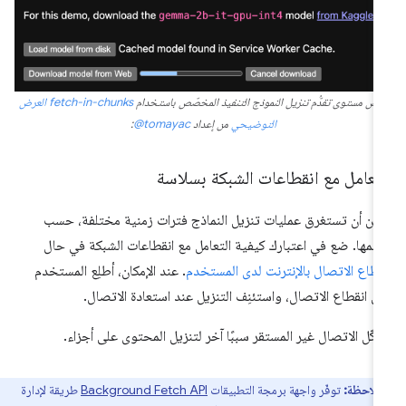
رض مستوى تقدُّم تنزيل النموذج التنفيذ المخصّص باستخدام
fetch-in-chunks
العرض
التوضيحي
من إعداد
‎@tomayac
:
تعامل مع انقطاعات الشبكة بسلاسة
كن أن تستغرق عمليات تنزيل النماذج فترات زمنية مختلفة، حسب
مها. ضع في اعتبارك كيفية التعامل مع انقطاعات الشبكة في حال
قطاع الاتصال بالإنترنت لدى المستخدم
. عند الإمكان، أطلِع المستخدم
ى انقطاع الاتصال، واستئنِف التنزيل عند استعادة الاتصال.
كّل الاتصال غير المستقر سببًا آخر لتنزيل المحتوى على أجزاء.
ملاحظة:
توفّر واجهة برمجة التطبيقات
Background Fetch API
طريقة لإدارة