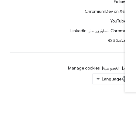
Follow
@ChromiumDev on X
YouTube
Chrome للمطوّرين على LinkedIn
خلاصة RSS
بنود
الخصوصية
Manage cookies