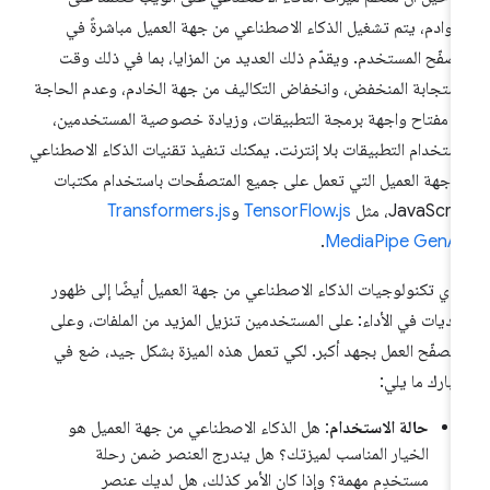
خوادم، يتم تشغيل الذكاء الاصطناعي من جهة العميل مباشرةً في
صفّح المستخدم. ويقدّم ذلك العديد من المزايا، بما في ذلك وقت
استجابة المنخفض، وانخفاض التكاليف من جهة الخادم، وعدم الحاجة
ى مفتاح واجهة برمجة التطبيقات، وزيادة خصوصية المستخدمين،
ستخدام التطبيقات بلا إنترنت. يمكنك تنفيذ تقنيات الذكاء الاصطناعي
 جهة العميل التي تعمل على جميع المتصفّحات باستخدام مكتبات
JavaScri، مثل
TensorFlow.js
و
Transformers.js
.
MediaPipe GenAI
دي تكنولوجيات الذكاء الاصطناعي من جهة العميل أيضًا إلى ظهور
ديات في الأداء: على المستخدمين تنزيل المزيد من الملفات، وعلى
متصفّح العمل بجهد أكبر. لكي تعمل هذه الميزة بشكل جيد، ضع في
تبارك ما يلي:
حالة الاستخدام
: هل الذكاء الاصطناعي من جهة العميل هو
الخيار المناسب لميزتك؟ هل يندرج العنصر ضمن رحلة
مستخدِم مهمة؟ وإذا كان الأمر كذلك، هل لديك عنصر