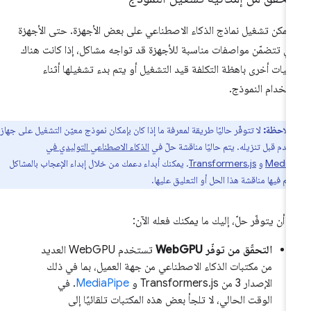
 يمكن تشغيل نماذج الذكاء الاصطناعي على بعض الأجهزة. حتى الأجهزة
تي تتضمّن مواصفات مناسبة للأجهزة قد تواجه مشاكل، إذا كانت هناك
ليات أخرى باهظة التكلفة قيد التشغيل أو يتم بدء تشغيلها أثناء
تخدام النموذج.
ملاحظة:
لا تتوفّر حاليًا طريقة لمعرفة ما إذا كان بإمكان نموذج معيّن التشغيل على جهاز
خدم قبل تنزيله. يتم حاليًا مناقشة حلّ في
الذكاء الاصطناعي التوليدي في
Media
و
Transformers.js
. يمكنك أبداء دعمك من خلال إبداء الإعجاب بالمشاكل
يتم فيها مناقشة هذا الحل أو التعليق عليها.
ى أن يتوفّر حلّ، إليك ما يمكنك فعله الآن:
التحقّق من توفّر WebGPU
تستخدم WebGPU العديد
من مكتبات الذكاء الاصطناعي من جهة العميل، بما في ذلك
الإصدار 3 من Transformers.js و
MediaPipe
. في
الوقت الحالي، لا تلجأ بعض هذه المكتبات تلقائيًا إلى