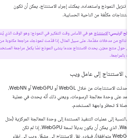
د تنزيل النموذج واستعداده، يمكنك إجراء الاستنتاج. يمكن أن تكون
استنتاجات مكلّفة من الناحية الحسابية.
لح الرئيسي:
الاستنتاج
هو في الأساس وقت التفكير في النموذج: وهو الوقت الذي يُنشئ
ذج نتائج من مدخلات مقدَّمة. على سبيل المثال، إذا قدّمت لنموذجك مراجعة مكتوبة من أحد
ن حول منتج معيّن، يحدث الاستنتاج عندما ينشئ النموذج نصًا يكمل مراجعة المستخدم أو
ه بالمراجعة.
ل الاستنتاج إلى عامل ويب
إذا حدثت الاستنتاجات من خلال WebGL أو WebGPU أو WebNN،
تمد على وحدة معالجة الرسومات. ويعني ذلك أنّه يحدث في عملية
فصلة لا تحظر واجهة المستخدم.
ّا بالنسبة إلى عمليات التنفيذ المستندة إلى وحدة المعالجة المركزية (مثل
Wasm، الذي يمكن أن يكون بديلاً لسمة WebGPU، إذا لم تكن
WebGPU متوافقة)، فيؤدي نقل الاستنتاج إلى مشغّل ويب إلى إبقاء