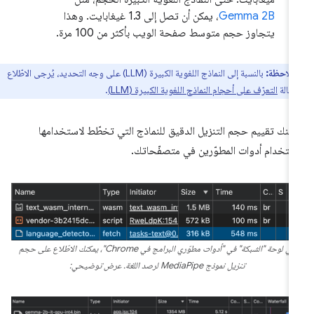
Gemma 2B
، يمكن أن تصل إلى 1.3 غيغابايت. وهذا
يتجاوز حجم متوسط صفحة الويب بأكثر من 100 مرة.
ملاحظة:
بالنسبة إلى النماذج اللغوية الكبيرة (LLM) على وجه التحديد، يُرجى الاطّلاع
قالة
التعرّف على أحجام النماذج اللغوية الكبيرة (LLM)
.
كنك تقييم حجم التنزيل الدقيق للنماذج التي تخطّط لاستخدامها
ستخدام أدوات المطوّرين في متصفّحاتك.
في لوحة "الشبكة" في "أدوات مطوّري البرامج في Chrome"، يمكنك الاطّلاع على حجم
تنزيل نموذج MediaPipe لرصد اللغة. عرض توضيحي: