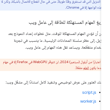
ت التنزيل التي قد تستغرق وقتًا طويلاً، حتى في حال انقطاع الاتصال بالشبكة، ولكن لا
هذه الواجهة إلا في Chrome.
ريغ المهام المستهلكة للطاقة إلى عامل ويب
كن أن تؤدي المهام المستهلكة للوقت، مثل خطوات إعداد النموذج بعد
تنزيل، إلى حظر سلسلة المحادثات الرئيسية، ما يتسبب في تجربة
تخدام متقطّعة. ويساعد نقل هذه المهام إلى عامل ويب.
ر:
اعتبارًا من أيلول (سبتمبر) 2024، لن تتوفّر WebGPU في Firefox إلا في مهام
العلم
مفعّلاً.
كنك العثور على عرض توضيحي وتنفيذ كامل استنادًا إلى مشغّل ويب:
script.js
worker.js