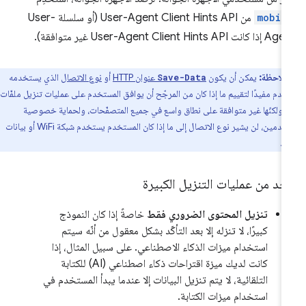
mobil
من User-Agent Client Hints API (أو سلسلة User-
كانت User-Agent Client Hints API غير متوافقة).
ملاحظة:
يمكن أن يكون
عنوان HTTP
أو
نوع الاتصال
الذي يستخدمه
Save-Data
خدم مفيدًا لتقييم ما إذا كان من المرجّح أن يوافق المستخدم على عمليات تنزيل ملفّات
. ولكنّها غير متوافقة على نطاق واسع في جميع المتصفّحات، ولحماية خصوصية
المستخدمين، لن يشير نوع الاتصال إلى ما إذا كان المستخدم يستخدم شبكة WiFi أو بيانات
ل.
حد من عمليات التنزيل الكبيرة
تنزيل المحتوى الضروري فقط
خاصةً إذا كان النموذج
كبيرًا، لا تنزله إلا بعد التأكّد بشكل معقول من أنّه سيتم
استخدام ميزات الذكاء الاصطناعي. على سبيل المثال، إذا
كانت لديك ميزة اقتراحات ذكاء اصطناعي (AI) للكتابة
التلقائية، لا يتم تنزيل البيانات إلا عندما يبدأ المستخدم في
استخدام ميزات الكتابة.