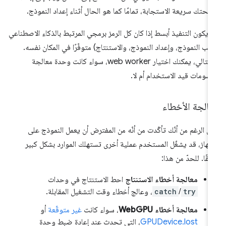
حتك سريعة الاستجابة، تمامًا كما هو الحال أثناء إعداد النموذج.
 يكون التنفيذ أبسط إذا كان كل الرمز برمجي المرتبط بالذكاء الاصطناعي
لب النموذج، وإعداد النموذج، والاستنتاج) متوفّرًا في المكان نفسه.
وبالتالي، يمكنك اختيار web worker، سواء كانت وحدة معالجة
رسومات قيد الاستخدام أم لا.
الجة الأخطاء
ى الرغم من أنّك تأكّدت من أنّه من المفترض أن يعمل النموذج على
جهاز، قد يشغّل المستخدم عملية أخرى تستهلك الموارد بشكل كبير
حقًا. للحدّ من هذا:
معالجة أخطاء الاستنتاج
احط الاستنتاج في وحدات
try
/
catch
، وعالج أخطاء وقت التشغيل المقابلة.
معالجة أخطاء WebGPU
، سواء كانت
غير متوقّعة
أو
GPUDevice.lost
، التي تحدث عند إعادة ضبط وحدة