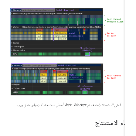
أعلى الصفحة: باستخدام Web Worker أسفل الصفحة: لا يتوفّر عامل ويب.
ثناء الاستنتاج