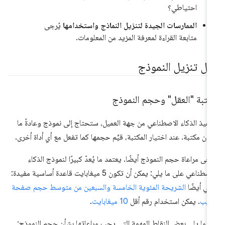
احتياطي؟
الممارسات الجيدة لتنزيل النماذج واستخدامها
يُرجى
متابعة القراءة لمعرفة المزيد من المعلومات.
بل تنزيل النموذج
كتبة "العقل" وحجم النموذج
نفيذ الذكاء الاصطناعي من جهة العميل، ستحتاج إلى نموذج وعادةً ما
ون مكتبة. عند اختيار المكتبة، قيِّم حجمها كما تفعل مع أي أداة أخرى.
رجى مراعاة حجم النموذج أيضًا. يعتمد ما يُعدّ كبيرًا لنموذج الذكاء
الاصطناعي على ما يلي: يمكن أن تكون 5 ميغابايت قاعدة أساسية مفيدة:
ي أيضًا
الشريحة المئوية الخامسة والسبعين من متوسط حجم صفحة
ويب
. يمكن استخدام رقم أقل
10 ميغابايت
.
 ما يلي بعض النقاط المهمة التي يجب مراعاتها بشأن حجم النموذج: