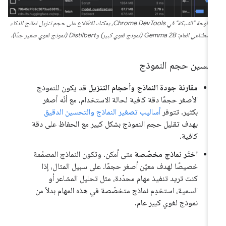
في لوحة "الشبكة" في Chrome DevTools، يمكنك الاطّلاع على حجم تنزيل نماذج الذكاء
طناعي العام: Gemma 2B (نموذج لغوي كبير) وDistilbert (نموذج لغوي صغير جدًا).
حسين حجم النموذج
مقارنة جودة النماذج وأحجام التنزيل
قد يكون للنموذج
الأصغر حجمًا دقة كافية لحالة الاستخدام، مع أنّه أصغر
بكثير. تتوفر
أساليب تصغير النماذج والتحسين الدقيق
بهدف تقليل حجم النموذج بشكل كبير مع الحفاظ على دقة
كافية.
اختَر نماذج مخصّصة
متى أمكن. وتكون النماذج المصمّمة
خصيصًا لهدف معيّن أصغر حجمًا. على سبيل المثال، إذا
كنت تريد تنفيذ مهام محدّدة، مثل تحليل المشاعر أو
السمية، استخدِم نماذج متخصّصة في هذه المهام بدلاً من
نموذج لغوي كبير عام.