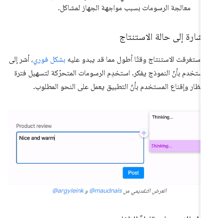
معالجة الرسومات بسبب مواجهة الجهاز لمشاكل.
إشارة إلى حالة الاستنتاج
ا استغرقت الاستنتاج وقتًا أطول مما قد يبدو عليه
بشكل فوري
، أشر إلى
مستخدم بأنّ النموذج يفكر. استخدِم الرسومات المتحرّكة لتسهيل فترة
انتظار وإقناع المستخدم بأنّ التطبيق يعمل على النحو المطلوب.
العرض التقديمي من
‎@maudnals
و
‎@argyleink