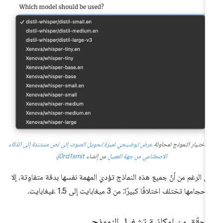
اة اختيار النموذج لمحاولة
عرض توضيحي لميزة تحويل الصوت إلى نص مستندة إلى الذكاء
الاصطناعي من جهة العميل
من إنشاء
j0rd1smit
.
ى الرغم من أنّ جميع هذه النماذج تؤدي المهمة نفسها بدقة متفاوتة، إلا
 أحجامها تختلف اختلافًا كبيرًا: من 3 ميغابايت إلى 1.5 غيغابايت.
تحقّق من إمكانية تشغيل النموذج