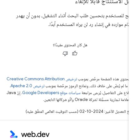
ل الاستنتاج قابلاً للإلغاء
مح للمستخدم بتحسين طلب البحث أثناء التشغيل، بدون أن يهدر
نظام موارده في إنشاء رد لن يراه المستخدم أبدًا.
هل كان المحتوى مفيدًا؟
ّ محتوى هذه الصفحة مرخّص بموجب
ترخيص Creative Commons Attribution
4‏
ما لم يُنصّ على خلاف ذلك، ونماذج الرموز مرخّصة بموجب
ترخيص Apache 2.0‏
.
اطّلاع على التفاصيل، يُرجى مراجعة
سياسات موقع Google Developers‏
. إنّ Java
لامة تجارية مسجَّلة لشركة Oracle و/أو شركائها التابعين.
التعديل الأخير: 2024-10-02 (حسب التوقيت العالمي المتفَّق عليه)