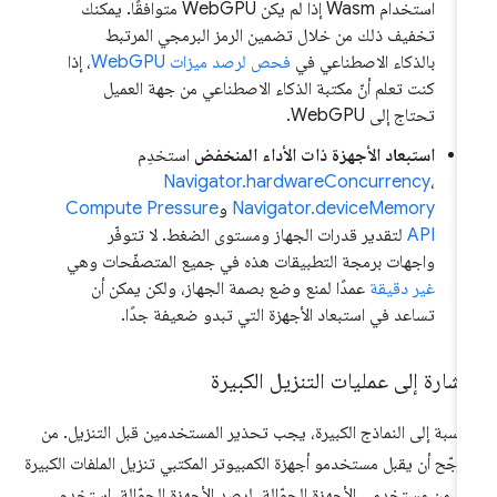
استخدام Wasm إذا لم يكن WebGPU متوافقًا. يمكنك
تخفيف ذلك من خلال تضمين الرمز البرمجي المرتبط
بالذكاء الاصطناعي في
فحص لرصد ميزات WebGPU
، إذا
كنت تعلم أنّ مكتبة الذكاء الاصطناعي من جهة العميل
تحتاج إلى WebGPU.
استبعاد الأجهزة ذات الأداء المنخفض
استخدِم
Navigator.hardwareConcurrency
،
Navigator.deviceMemory
و
Compute Pressure
API
لتقدير قدرات الجهاز ومستوى الضغط. لا تتوفّر
واجهات برمجة التطبيقات هذه في جميع المتصفّحات وهي
غير دقيقة
عمدًا لمنع وضع بصمة الجهاز، ولكن يمكن أن
تساعد في استبعاد الأجهزة التي تبدو ضعيفة جدًا.
إشارة إلى عمليات التنزيل الكبيرة
لنسبة إلى النماذج الكبيرة، يجب تحذير المستخدمين قبل التنزيل. من
مرجّح أن يقبل مستخدمو أجهزة الكمبيوتر المكتبي تنزيل الملفات الكبيرة
ثر من مستخدمي الأجهزة الجوّالة. لرصد الأجهزة الجوّالة، استخدِم