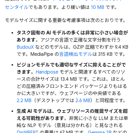
センタイル
でもあります。より緩い値は
10 MB
です。
モデルサイズに関する重要な考慮事項は次のとおりです。
タスク固有の AI モデルの多くは非常に小さい場合が
あります
。アジアの言語で正確な文字分割を行う
BudouX
などのモデルは、GZIP 圧縮でわずか 9.4 KB
です。MediaPipe の
言語検出モデル
は 315 KB です。
ビジョンモデルでも適切なサイズに抑えることがで
きます
。
Handpose
モデルと関連するすべてのリソ
ースの合計サイズは 13.4 MB です。これは、ほとん
どの圧縮済みフロントエンド パッケージよりもはる
かに大きいですが、ウェブページの中央値である
2.2 MB
（デスクトップでは
2.6 MB
）と同程度です。
生成 AI モデルは、ウェブリソースの推奨サイズを超
える可能性があります
。非常に小さな LLM または単
純な NLP モデル（意見は分かれる）と見なされる
DistilBERT
の重量は 67 MB です。
Gemma 2B
などの