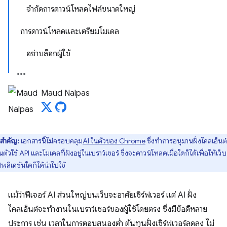
จำกัดการดาวน์โหลดไฟล์ขนาดใหญ่
การดาวน์โหลดและเตรียมโมเดล
อย่าบล็อกผู้ใช้
Maud Nalpas
สำคัญ:
เอกสารนี้ไม่ครอบคลุม
AI ในตัวของ Chrome
ซึ่งทำการอนุมานฝั่งไคลเอ็นต
นตัวใช้ API และโมเดลที่ฝังอยู่ในเบราว์เซอร์ ซึ่งจะดาวน์โหลดเมื่อใดก็ได้เพื่อให้เว็บ
พลิเคชันใดก็ได้นำไปใช้
แม้ว่าฟีเจอร์ AI ส่วนใหญ่บนเว็บจะอาศัยเซิร์ฟเวอร์ แต่ AI ฝั่ง
ไคลเอ็นต์จะทำงานในเบราว์เซอร์ของผู้ใช้โดยตรง ซึ่งมีข้อดีหลาย
ประการ เช่น เวลาในการตอบสนองต่ำ ต้นทุนฝั่งเซิร์ฟเวอร์ลดลง ไม่