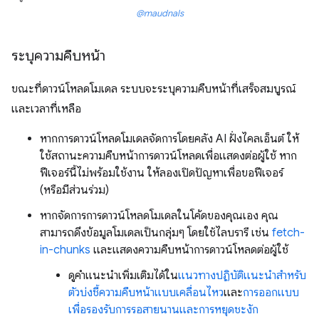
@maudnals
ระบุความคืบหน้า
ขณะที่ดาวน์โหลดโมเดล ระบบจะระบุความคืบหน้าที่เสร็จสมบูรณ์
และเวลาที่เหลือ
หากการดาวน์โหลดโมเดลจัดการโดยคลัง AI ฝั่งไคลเอ็นต์ ให้
ใช้สถานะความคืบหน้าการดาวน์โหลดเพื่อแสดงต่อผู้ใช้ หาก
ฟีเจอร์นี้ไม่พร้อมใช้งาน ให้ลองเปิดปัญหาเพื่อขอฟีเจอร์
(หรือมีส่วนร่วม)
หากจัดการการดาวน์โหลดโมเดลในโค้ดของคุณเอง คุณ
สามารถดึงข้อมูลโมเดลเป็นกลุ่มๆ โดยใช้ไลบรารี เช่น
fetch-
in-chunks
และแสดงความคืบหน้าการดาวน์โหลดต่อผู้ใช้
ดูคําแนะนําเพิ่มเติมได้ใน
แนวทางปฏิบัติแนะนำสำหรับ
ตัวบ่งชี้ความคืบหน้าแบบเคลื่อนไหว
และ
การออกแบบ
เพื่อรองรับการรอสายนานและการหยุดชะงัก