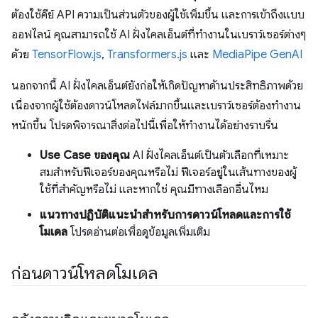
ต้องใช้คีย์ API ความเป็นส่วนตัวของผู้ใช้เพิ่มขึ้น และการเข้าถึงแบบ
ออฟไลน์ คุณสามารถใช้ AI ฝั่งไคลเอ็นต์ที่ทํางานในเบราว์เซอร์ต่างๆ
ด้วย
TensorFlow.js
,
Transformers.js
และ
MediaPipe GenAI
นอกจากนี้ AI ฝั่งไคลเอ็นต์ยังก่อให้เกิดปัญหาด้านประสิทธิภาพด้วย
เนื่องจากผู้ใช้ต้องดาวน์โหลดไฟล์มากขึ้นและเบราว์เซอร์ต้องทำงาน
หนักขึ้น โปรดพิจารณาสิ่งต่อไปนี้เพื่อให้ทำงานได้อย่างราบรื่น
Use Case ของคุณ
AI ฝั่งไคลเอ็นต์เป็นตัวเลือกที่เหมาะ
สมสําหรับฟีเจอร์ของคุณหรือไม่ ฟีเจอร์อยู่ในเส้นทางของผู้
ใช้ที่สําคัญหรือไม่ และหากใช่ คุณมีทางเลือกอื่นไหม
แนวทางปฏิบัติแนะนำสำหรับการดาวน์โหลดและการใช้
โมเดล
โปรดอ่านต่อเพื่อดูข้อมูลเพิ่มเติม
ก่อนดาวน์โหลดโมเดล