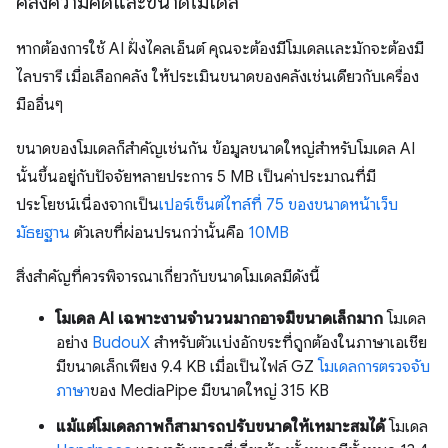
คลังความคิดและขนาดโมเดล
หากต้องการใช้ AI ฝั่งไคลเอ็นต์ คุณจะต้องมีโมเดลและมักจะต้องมี
ไลบรารี เมื่อเลือกคลัง ให้ประเมินขนาดของคลังเช่นเดียวกับเครื่อง
มืออื่นๆ
ขนาดของโมเดลก็สำคัญเช่นกัน ข้อมูลขนาดใหญ่สำหรับโมเดล AI
นั้นขึ้นอยู่กับปัจจัยหลายประการ 5 MB เป็นค่าประมาณที่มี
ประโยชน์เนื่องจากเป็น
เปอร์เซ็นต์ไทล์ที่ 75 ของขนาดหน้าเว็บ
มัธยฐาน
ตัวเลขที่ผ่อนปรนกว่านั้นคือ
10MB
สิ่งสำคัญที่ควรพิจารณาเกี่ยวกับขนาดโมเดลมีดังนี้
โมเดล AI เฉพาะงานจำนวนมากอาจมีขนาดเล็กมาก
โมเดล
อย่าง
BudouX
สำหรับตัวแบ่งอักขระที่ถูกต้องในภาษาเอเชีย
มีขนาดเล็กเพียง 9.4 KB เมื่อเป็นไฟล์ GZ
โมเดลการตรวจจับ
ภาษา
ของ MediaPipe มีขนาดใหญ่ 315 KB
แม้แต่โมเดลภาพก็สามารถปรับขนาดให้เหมาะสมได้
โมเดล