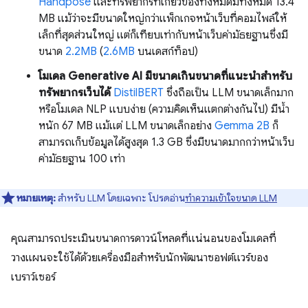
Handpose
และทรัพยากรที่เกี่ยวข้องทั้งหมดมีทั้งหมด 13.4
MB แม้ว่าจะมีขนาดใหญ่กว่าแพ็กเกจหน้าเว็บที่คอมไพล์ให้
เล็กที่สุดส่วนใหญ่ แต่ก็เทียบเท่ากับหน้าเว็บค่ามัธยฐานซึ่งมี
ขนาด
2.2MB
(
2.6MB
บนเดสก์ท็อป)
โมเดล Generative AI มีขนาดเกินขนาดที่แนะนำสำหรับ
ทรัพยากรเว็บได้
DistilBERT
ซึ่งถือเป็น LLM ขนาดเล็กมาก
หรือโมเดล NLP แบบง่าย (ความคิดเห็นแตกต่างกันไป) มีน้ำ
หนัก 67 MB แม้แต่ LLM ขนาดเล็กอย่าง
Gemma 2B
ก็
สามารถเก็บข้อมูลได้สูงสุด 1.3 GB ซึ่งมีขนาดมากกว่าหน้าเว็บ
ค่ามัธยฐาน 100 เท่า
หมายเหตุ:
สําหรับ LLM โดยเฉพาะ โปรดอ่าน
ทําความเข้าใจขนาด LLM
คุณสามารถประเมินขนาดการดาวน์โหลดที่แน่นอนของโมเดลที่
วางแผนจะใช้ได้ด้วยเครื่องมือสําหรับนักพัฒนาซอฟต์แวร์ของ
เบราว์เซอร์