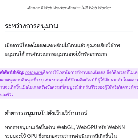
ด้านบน: มี Web Worker ด้านล่าง: ไม่มี Web Worker
ระหว่างการอนุมาน
เมื่อดาวน์โหลดโมเดลและพร้อมใช้งานแล้ว คุณจะเรียกใช้การ
อนุมานได้ การคํานวณการอนุมานอาจใช้ทรัพยากรมาก
คําศัพท์สําคัญ:
การอนุมาน
คือการใช้เวลาในการทํางานของโมเดล ซึ่งก็คือเวลาที่โมเ
งเอาต์พุตจากอินพุตที่ระบุ เช่น หากคุณให้รีวิวผลิตภัณฑ์ที่ผู้ใช้เขียนมากับโมเดล 
านจะเกิดขึ้นเมื่อโมเดลสร้างข้อความที่สมบูรณ์สำหรับรีวิวของผู้ใช้หรือวิเคราะห์ค
ึกของรีวิว
ย้ายการอนุมานไปยังเว็บเวิร์กเกอร์
หากการอนุมานเกิดขึ้นผ่าน WebGL, WebGPU หรือ WebNN
ระบบจะใช้ GPU ซึ่งหมายความว่าการดำเนินการนี้เกิดขึ้นใน