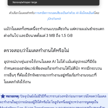
ตัวเลือกโมเดลสําหรับ
การสาธิตการถอดเสียงเป็นคำด้วย AI ฝั่งไคลเอ็นต์
โดย
j0rd1smit
แม้ว่าโมเดลทั้งหมดนี้จะทํางานแบบเดียวกัน แต่ความแม่นยำจะแตก
ต่างกันไป และมีขนาดตั้งแต่ 3 MB ถึง 1.5 GB
ตรวจสอบว่าโมเดลทํางานได้หรือไม่
อุปกรณ์บางรุ่นอาจใช้งานโมเดล AI ไม่ได้ แม้แต่อุปกรณ์ที่มีข้อ
กำหนดของฮาร์ดแวร์เพียงพอก็อาจทำงานได้ไม่ดีนัก หากมีกระบวน
การอื่นๆ ที่ต้องใช้ทรัพยากรมากทำงานอยู่หรือเริ่มทำงานขณะที่
โมเดลกำลังใช้งาน
หมายเหตุ:
ปัจจุบันยังไม่มีวิธีที่จะทราบล่วงหน้าก่อนการดาวน์โหลดว่าโมเดล
จะทํางานในอุปกรณ์ของผู้ใช้ได้หรือไม่ โซลูชันหนึ่งอยู่ระหว่างการพูดคุยใน
MediaPipe Gen AI
และ
Transformers.js
คุณสามารถแสดงการสนับสนุนด้วย