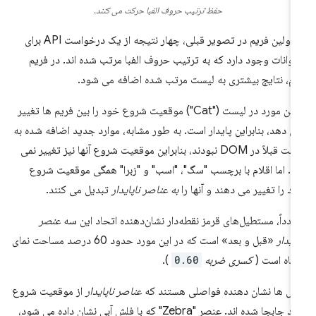
حفظ ترتیب حروف الفبا حرکت می کنند.
در اولین فریم در تصویر قبلی، چهار نتیجه از یک درخواست API برای
وانات وجود دارد که به ترتیب حروف الفبا مرتب شده اند. در فریم
م، نتایج بیشتری به لیست مرتب شده اضافه می شود.
اولین مورد در لیست ("Cat") موقعیت شروع خود را بین فریم ها تغییر
ی دهد، بنابراین پایدار است. به طور مشابه، موارد جدید اضافه شده به
لیست قبلاً در DOM نبودند، بنابراین موقعیت شروع آنها نیز تغییر نمی
د. اما اقلام با برچسب "سگ"، "اسب" و "زبرا" همگی موقعیت شروع
د را تغییر می دهند و آنها را
به عناصر ناپایدار
تبدیل می کنند.
دداً، مستطیل‌های قرمز نقطه‌دار نشان‌دهنده اتحاد این سه
عنصر
پایدار
«قبل و بعد» است که در این مورد حدود 60 درصد مساحت نمای
گاه است (
کسری ضربه
0.60
).
ش ها نشان دهنده فواصلی هستند که
عناصر ناپایدار
از موقعیت شروع
خود جابجا شده اند. عنصر "Zebra" که با فلش آبی نشان داده می شود،