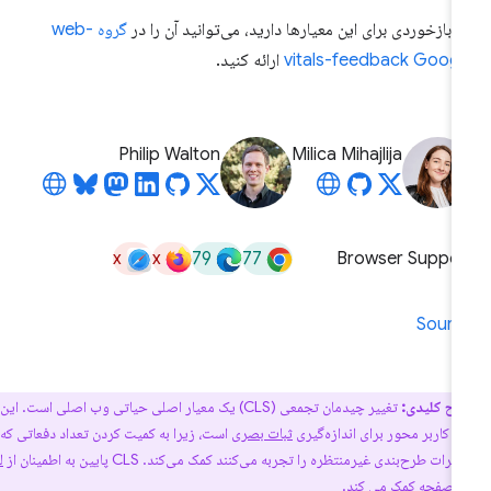
ر بازخوردی برای این معیارها دارید، می‌توانید آن را در
گروه web-
vitals-feedback Goog
ارائه کنید.
Philip Walton
Milica Mihajlija
x
x
79
77
Browser Suppor
Sourc
اح کلیدی:
تغییر چیدمان تجمعی (CLS) یک معیار اصلی حیاتی وب اصلی است. این یک
و کاربر محور برای اندازه‌گیری
ثبات بصری
است، زیرا به کمیت کردن تعداد دفعاتی که
ات طرح‌بندی غیرمنتظره را تجربه می‌کنند کمک می‌کند. CLS پایین به اطمینان از
لذت
 صفحه کمک می کند.