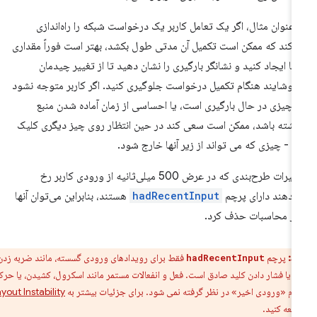
 عنوان مثال، اگر یک تعامل کاربر یک درخواست شبکه را راه‌اندازی
‌کند که ممکن است تکمیل آن مدتی طول بکشد، بهتر است فوراً مقداری
ا ایجاد کنید و نشانگر بارگیری را نشان دهید تا از تغییر چیدمان
خوشایند هنگام تکمیل درخواست جلوگیری کنید. اگر کاربر متوجه نشود
 چیزی در حال بارگیری است، یا احساسی از زمان آماده شدن منبع
اشته باشد، ممکن است سعی کند در حین انتظار روی چیز دیگری کلیک
د - چیزی که می تواند از زیر آنها خارج شود.
تغییرات طرح‌بندی که در عرض 500 میلی‌ثانیه از ورودی کاربر رخ
‌دهند دارای پرچم
hadRecentInput
هستند، بنابراین می‌توان آنها
 از محاسبات حذف کرد.
ط:
پرچم
فقط برای رویدادهای ورودی گسسته، مانند ضربه زدن،
hadRecentInput
، یا فشار دادن کلید صادق است. فعل و انفعالات مستمر مانند اسکرول، کشیدن، یا حرکات
وم «ورودی اخیر» در نظر گرفته نمی شود. برای جزئیات بیشتر به
Layout Instability
جعه کنید.