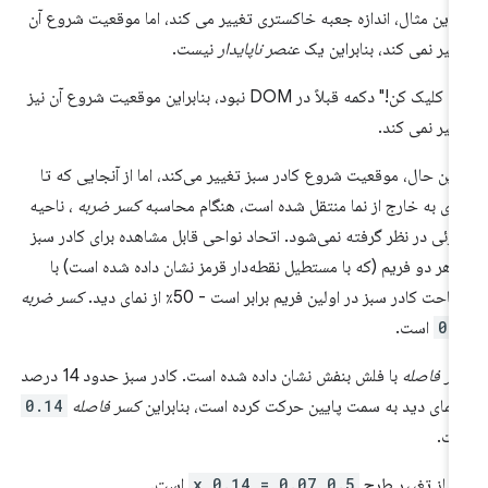
 این مثال، اندازه جعبه خاکستری تغییر می کند، اما موقعیت شروع آن
ییر نمی کند، بنابراین یک
عنصر ناپایدار
نیست.
"مرا کلیک کن!" دکمه قبلاً در DOM نبود، بنابراین موقعیت شروع آن نیز
ییر نمی کند.
 این حال، موقعیت شروع کادر سبز تغییر می‌کند، اما از آنجایی که تا
ی به خارج از نما منتقل شده است، هنگام محاسبه
کسر ضربه
، ناحیه
مرئی در نظر گرفته نمی‌شود. اتحاد نواحی قابل مشاهده برای کادر سبز
 هر دو فریم (که با مستطیل نقطه‌دار قرمز نشان داده شده است) با
احت کادر سبز در اولین فریم برابر است - 50٪ از نمای دید.
کسر ضربه
0.
است.
ر فاصله
با فلش بنفش نشان داده شده است. کادر سبز حدود 14 درصد
 نمای دید به سمت پایین حرکت کرده است، بنابراین
کسر فاصله
0.14
ت.
تیاز تغییر طرح
0.5 x 0.14 = 0.07
است.