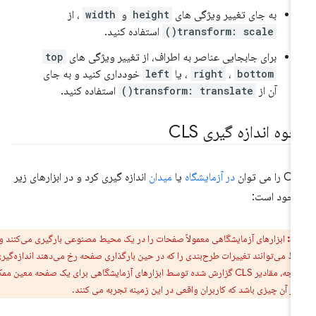
به جای تغییر ویژگی های
height
و
width
، از
transform: scale()
استفاده کنید.
برای جابجایی عناصر به اطراف، از تغییر ویژگی های
top
bottom
،
right
،
یا
left
خودداری کنید و به جای
آن از
transform: translate()
استفاده کنید.
وه اندازه گیری CLS
را می توان
در آزمایشگاه
یا
میدان
اندازه گیری کرد و در ابزارهای زیر
جود است:
ط:
ابزارهای آزمایشگاهی معمولاً صفحات را در یک محیط مصنوعی بارگیری می‌کنند و
فقط می‌توانند تغییرات طرح‌بندی را که در حین بارگذاری صفحه رخ می‌دهند اندازه‌گیری
کنند. در نتیجه، مقادیر CLS گزارش شده توسط ابزارهای آزمایشگاهی برای یک صفحه معین ممکن
از آن چیزی باشد که کاربران واقعی در این زمینه تجربه می کنند.