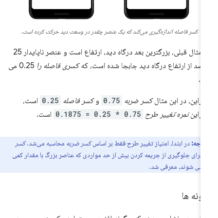
کسر فاصله اندازه‌گیری می‌کند که یک عنصر چقدر در وسعت دید حرکت کرده است.
در مثال قبلی، بزرگترین بعد درگاه دید، ارتفاع است و عنصر ناپایدار 25
صد از ارتفاع درگاه دید جابجا شده است، که
کسری فاصله را
0.25 می
د.
ابراین، در این مثال
کسر ضربه
0.75
و
کسر فاصله
0.25
است،
ابراین
نمره تغییر طرح
0.75 * 0.25 = 0.1875
است.
توجه:
در ابتدا، امتیاز تغییر طرح فقط بر اساس
کسر ضربه
محاسبه می‌شد.
کسر
ه
برای جلوگیری از جریمه کردن بیش از حد مواردی که عناصر بزرگ با مقدار کمی
 می شوند، معرفی شد.
ونه ها