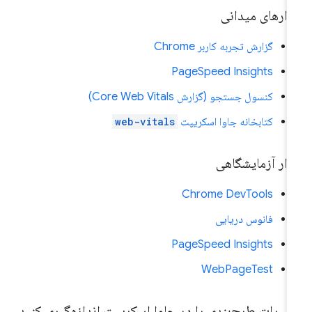
زارهای میدانی
گزارش تجربه کاربر Chrome
PageSpeed ​​Insights
کنسول جستجو (گزارش Core Web Vitals)
کتابخانه جاوا اسکریپت
web-vitals
زار آزمایشگاهی
Chrome DevTools
فانوس دریایی
PageSpeed ​​Insights
WebPageTest
ییرات طرح‌بندی را در جاوا اسکریپت اندازه‌گیری کنید