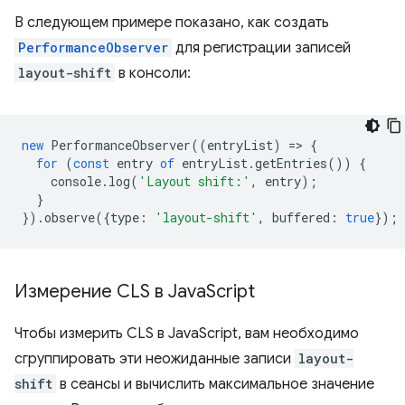
В следующем примере показано, как создать
PerformanceObserver
для регистрации записей
layout-shift
в консоли:
new
PerformanceObserver
((
entryList
)
=
>
{
for
(
const
entry
of
entryList
.
getEntries
())
{
console
.
log
(
'Layout shift:'
,
entry
);
}
}).
observe
({
type
:
'layout-shift'
,
buffered
:
true
});
Измерение CLS в Java
Script
Чтобы измерить CLS в JavaScript, вам необходимо
сгруппировать эти неожиданные записи
layout-
shift
в сеансы и вычислить максимальное значение