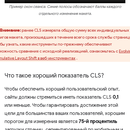
Пример окон сеанса. Синие полосы обозначают баллы каждого
отдельного изменения макета.
Внимание:
ранее CLS измеряла общую сумму всех индивидуальных
игов макета, произошедших в течение всего срока службы страниц
бы узнать, какие инструменты по-прежнему обеспечивают
можность сравнения с исходной реализацией, ознакомьтесь с
Evolv
ulative Layout Shift в веб-инструментах
.
Что такое хороший показатель CLS?
Чтобы обеспечить хороший пользовательский опыт,
сайты должны стремиться иметь показатель CLS
0,1
или меньше. Чтобы гарантировать достижение этой
цели для большинства ваших пользователей, хорошим
порогом для измерения является
75-й процентиль
загрузки страниц, сегментированный по мобильным и