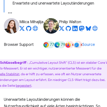
Erwartete und unerwartete Layoutänderungen
Milica Mihajlija
Philip Walton
77
79
x
x
Browser Support
Source
Schlüsselbegriff
: „Cumulative Layout Shift“ (CLS) ist ein stabiler Core
als-Messwert. Er ist ein wichtiger, nutzerorientierter Messwert für die
elle Stabilität
, da er hilft zu erfassen, wie oft ein Nutzer unerwartete
änderungen am Layout erfährt. Ein niedriger CLS-Wert trägt dazu bei,
s die Seite
begeistert
.
Unerwartete Layoutänderungen können die
Nutzerfreundlichkeit auf viele Arten beeinträchtigen. So