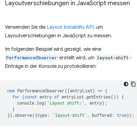
Layoutverschiebungen in Java
Script messen
Verwenden Sie die
Layout Instability API
, um
Layoutverschiebungen in JavaScript zu messen.
Im folgenden Beispiel wird gezeigt, wie eine
PerformanceObserver
erstellt wird, um
layout-shift
-
Einträge in der Konsole zu protokollieren:
new
PerformanceObserver
((
entryList
)
=
>
{
for
(
const
entry
of
entryList
.
getEntries
())
{
console
.
log
(
'Layout shift:'
,
entry
);
}
}).
observe
({
type
:
'layout-shift'
,
buffered
:
true
});