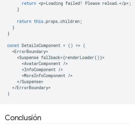
return
<
p>Loading
failed
!
Please
reload
.
<
/
p
>
;
}
return
this
.
props
.
children
;
}
}
const
DetailsComponent
=
()
=
>
(
<
ErrorBoundary
<
Suspense
fallback
=
{
renderLoader
()}
<
AvatarComponent
/
<
InfoComponent
/
<
MoreInfoComponent
/
<
/Suspense
<
/ErrorBoundary
)
Conclusión