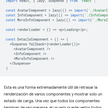
import
React
,
{
lazy
,
Suspense
}
from
'react'
;
const
AvatarComponent
=
lazy
(()
=
>
import
(
'./AvatarC
const
InfoComponent
=
lazy
(()
=
>
import
(
'./InfoComp
const
MoreInfoComponent
=
lazy
(()
=
>
import
(
'./MoreI
const
renderLoader
=
()
=
>
<
p>Loading
<
/
p
>
;
const
DetailsComponent
=
()
=
>
(
<
Suspense
fallback
=
{
renderLoader
()}
<
AvatarComponent
/
<
InfoComponent
/
<
MoreInfoComponent
/
<
/Suspense
)
Esta es una forma extremadamente útil de retrasar la
renderización de varios componentes y mostrar solo un
estado de carga. Una vez que todos los componentes
terminan de recuperarse, el usuario puede verlos todos