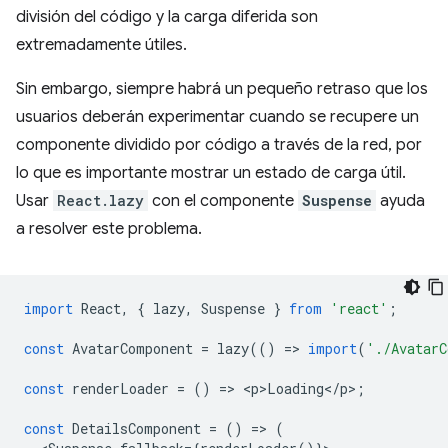
división del código y la carga diferida son
extremadamente útiles.
Sin embargo, siempre habrá un pequeño retraso que los
usuarios deberán experimentar cuando se recupere un
componente dividido por código a través de la red, por
lo que es importante mostrar un estado de carga útil.
Usar
React.lazy
con el componente
Suspense
ayuda
a resolver este problema.
import
React
,
{
lazy
,
Suspense
}
from
'react'
;
const
AvatarComponent
=
lazy
(()
=
>
import
(
'./AvatarC
const
renderLoader
=
()
=
>
<
p>Loading
<
/
p
>
;
const
DetailsComponent
=
()
=
>
(