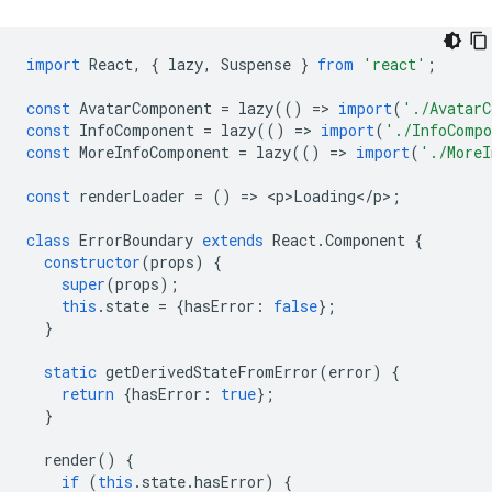
import
React
,
{
lazy
,
Suspense
}
from
'react'
;
const
AvatarComponent
=
lazy
(()
=
>
import
(
'./AvatarC
const
InfoComponent
=
lazy
(()
=
>
import
(
'./InfoComp
const
MoreInfoComponent
=
lazy
(()
=
>
import
(
'./MoreI
const
renderLoader
=
()
=
>
<
p>Loading
<
/
p
>
;
class
ErrorBoundary
extends
React
.
Component
{
constructor
(
props
)
{
super
(
props
);
this
.
state
=
{
hasError
:
false
};
}
static
getDerivedStateFromError
(
error
)
{
return
{
hasError
:
true
};
}
render
()
{
if
(
this
.
state
.
hasError
)
{