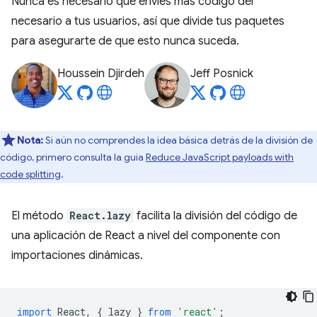
Nunca es necesario que envíes más código del
necesario a tus usuarios, así que divide tus paquetes
para asegurarte de que esto nunca suceda.
Houssein Djirdeh
Jeff Posnick
Nota:
Si aún no comprendes la idea básica detrás de la división de
código, primero consulta la guía
Reduce JavaScript payloads with
code splitting
.
El método
React.lazy
facilita la división del código de
una aplicación de React a nivel del componente con
importaciones dinámicas.
import
React
,
{
lazy
}
from
'react'
;