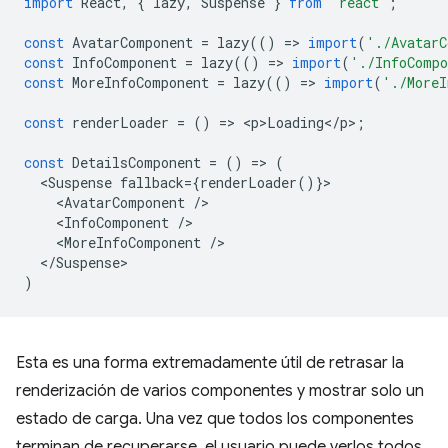
import
React
,
{
lazy
,
Suspense
}
from
'react'
;
const
AvatarComponent
=
lazy
(()
=
>
import
(
'./AvatarC
const
InfoComponent
=
lazy
(()
=
>
import
(
'./InfoComp
const
MoreInfoComponent
=
lazy
(()
=
>
import
(
'./MoreI
const
renderLoader
=
()
=
>
<
p>Loading
<
/
p
>
;
const
DetailsComponent
=
()
=
>
(
<
Suspense
fallback
=
{
renderLoader
()}
<
AvatarComponent
/
<
InfoComponent
/
<
MoreInfoComponent
/
<
/Suspense
)
Esta es una forma extremadamente útil de retrasar la
renderización de varios componentes y mostrar solo un
estado de carga. Una vez que todos los componentes
terminan de recuperarse, el usuario puede verlos todos