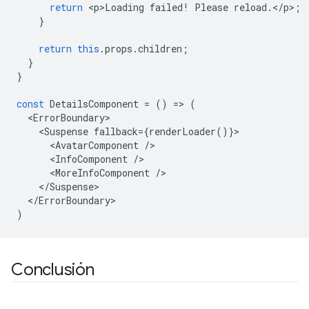
return
<
p>Loading
failed
!
Please
reload
.
<
/
p
>
;
}
return
this
.
props
.
children
;
}
}
const
DetailsComponent
=
()
=
>
(
<
ErrorBoundary
<
Suspense
fallback
=
{
renderLoader
()}
<
AvatarComponent
/
<
InfoComponent
/
<
MoreInfoComponent
/
<
/Suspense
<
/ErrorBoundary
)
Conclusión