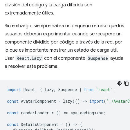
división del código y la carga diferida son
extremadamente útiles.
Sin embargo, siempre habrá un pequeño retraso que los
usuarios deberán experimentar cuando se recupere un
componente dividido por código a través de la red, por
lo que es importante mostrar un estado de carga útil.
Usar
React.lazy
con el componente
Suspense
ayuda
a resolver este problema.
import
React
,
{
lazy
,
Suspense
}
from
'react'
;
const
AvatarComponent
=
lazy
(()
=
>
import
(
'./AvatarC
const
renderLoader
=
()
=
>
<
p>Loading
<
/
p
>
;
const
DetailsComponent
=
()
=
>
(