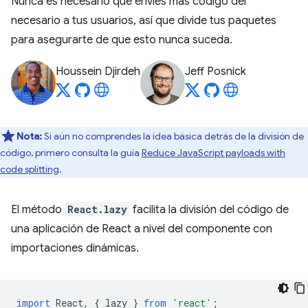
Nunca es necesario que envíes más código del
necesario a tus usuarios, así que divide tus paquetes
para asegurarte de que esto nunca suceda.
Houssein Djirdeh
Jeff Posnick
Nota:
Si aún no comprendes la idea básica detrás de la división de
código, primero consulta la guía
Reduce JavaScript payloads with
code splitting
.
El método
React.lazy
facilita la división del código de
una aplicación de React a nivel del componente con
importaciones dinámicas.
import
React
,
{
lazy
}
from
'react'
;