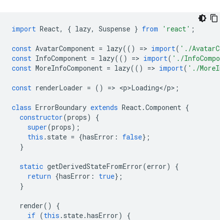
import
React
,
{
lazy
,
Suspense
}
from
'react'
;
const
AvatarComponent
=
lazy
(()
=
>
import
(
'./AvatarC
const
InfoComponent
=
lazy
(()
=
>
import
(
'./InfoComp
const
MoreInfoComponent
=
lazy
(()
=
>
import
(
'./MoreI
const
renderLoader
=
()
=
>
<
p>Loading
<
/
p
>
;
class
ErrorBoundary
extends
React
.
Component
{
constructor
(
props
)
{
super
(
props
);
this
.
state
=
{
hasError
:
false
};
}
static
getDerivedStateFromError
(
error
)
{
return
{
hasError
:
true
};
}
render
()
{
if
(
this
.
state
.
hasError
)
{