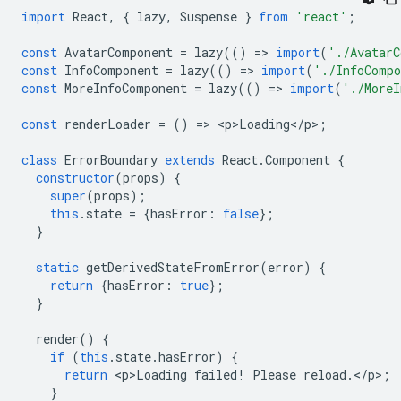
import
React
,
{
lazy
,
Suspense
}
from
'react'
;
const
AvatarComponent
=
lazy
(()
=
>
import
(
'./AvatarC
const
InfoComponent
=
lazy
(()
=
>
import
(
'./InfoComp
const
MoreInfoComponent
=
lazy
(()
=
>
import
(
'./MoreI
const
renderLoader
=
()
=
>
<
p>Loading
<
/
p
>
;
class
ErrorBoundary
extends
React
.
Component
{
constructor
(
props
)
{
super
(
props
);
this
.
state
=
{
hasError
:
false
};
}
static
getDerivedStateFromError
(
error
)
{
return
{
hasError
:
true
};
}
render
()
{
if
(
this
.
state
.
hasError
)
{
return
<
p>Loading
failed
!
Please
reload
.
<
/
p
>
;
}