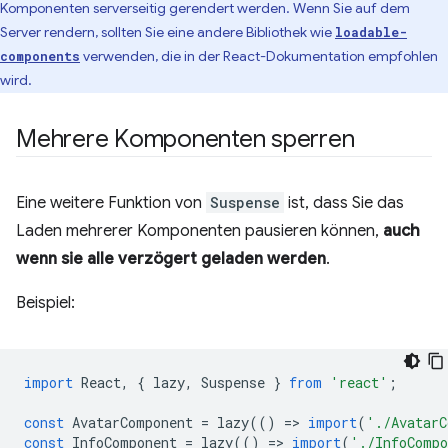
Komponenten serverseitig gerendert werden. Wenn Sie auf dem
Server rendern, sollten Sie eine andere Bibliothek wie
loadable-
verwenden, die in der React-Dokumentation empfohlen
components
wird.
Mehrere Komponenten sperren
Eine weitere Funktion von
Suspense
ist, dass Sie das
Laden mehrerer Komponenten pausieren können,
auch
wenn sie alle verzögert geladen werden
.
Beispiel:
import
React
,
{
lazy
,
Suspense
}
from
'react'
;
const
AvatarComponent
=
lazy
(()
=
>
import
(
'./AvatarC
const
InfoComponent
=
lazy
(()
=
>
import
(
'./InfoComp