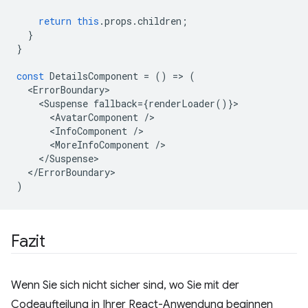
return
this
.
props
.
children
;
}
}
const
DetailsComponent
=
()
=
>
(
<
ErrorBoundary
<
Suspense
fallback
=
{
renderLoader
()}
<
AvatarComponent
/
<
InfoComponent
/
<
MoreInfoComponent
/
<
/Suspense
<
/ErrorBoundary
)
Fazit
Wenn Sie sich nicht sicher sind, wo Sie mit der
Codeaufteilung in Ihrer React-Anwendung beginnen