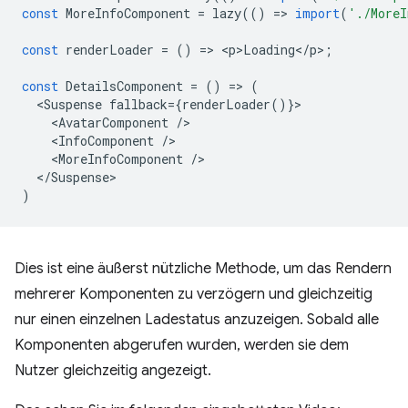
const
MoreInfoComponent
=
lazy
(()
=
>
import
(
'./MoreI
const
renderLoader
=
()
=
>
<
p>Loading
<
/
p
>
;
const
DetailsComponent
=
()
=
>
(
<
Suspense
fallback
=
{
renderLoader
()}
<
AvatarComponent
/
<
InfoComponent
/
<
MoreInfoComponent
/
<
/Suspense
)
Dies ist eine äußerst nützliche Methode, um das Rendern
mehrerer Komponenten zu verzögern und gleichzeitig
nur einen einzelnen Ladestatus anzuzeigen. Sobald alle
Komponenten abgerufen wurden, werden sie dem
Nutzer gleichzeitig angezeigt.