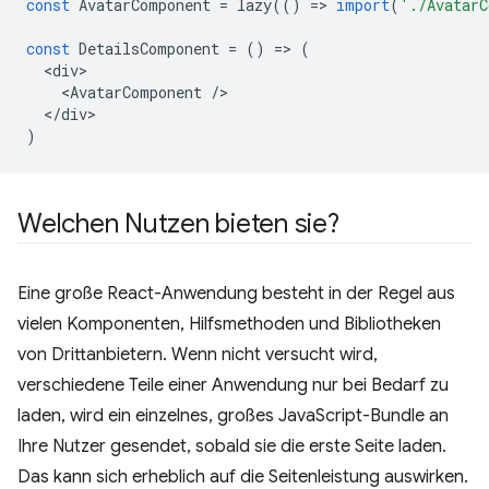
const
AvatarComponent
=
lazy
(()
=
>
import
(
'./AvatarC
const
DetailsComponent
=
()
=
>
(
<
div
<
AvatarComponent
/
<
/div
)
Welchen Nutzen bieten sie?
Eine große React-Anwendung besteht in der Regel aus
vielen Komponenten, Hilfsmethoden und Bibliotheken
von Drittanbietern. Wenn nicht versucht wird,
verschiedene Teile einer Anwendung nur bei Bedarf zu
laden, wird ein einzelnes, großes JavaScript-Bundle an
Ihre Nutzer gesendet, sobald sie die erste Seite laden.
Das kann sich erheblich auf die Seitenleistung auswirken.