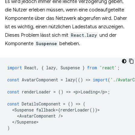
Es wird jedoch immer eine leichte Verzögerung geben,
die Nutzer erleben müssen, wenn eine codeaufgeteilte
Komponente über das Netzwerk abgerufen wird. Daher
ist es wichtig, einen nützlichen Ladestatus anzuzeigen.
Dieses Problem lässt sich mit
React.lazy
und der
Komponente
Suspense
beheben.
import
React
,
{
lazy
,
Suspense
}
from
'react'
;
const
AvatarComponent
=
lazy
(()
=
>
import
(
'./AvatarC
const
renderLoader
=
()
=
>
<
p>Loading
<
/
p
>
;
const
DetailsComponent
=
()
=
>
(
<
Suspense
fallback
=
{
renderLoader
()}
<
AvatarComponent
/
<
/Suspense
)