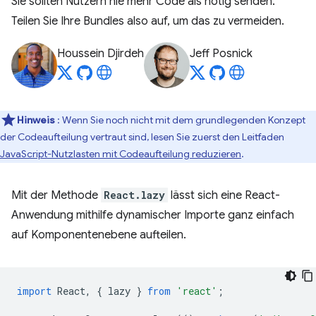
Sie sollten Nutzern nie mehr Code als nötig senden.
Teilen Sie Ihre Bundles also auf, um das zu vermeiden.
Houssein Djirdeh
Jeff Posnick
Hinweis
: Wenn Sie noch nicht mit dem grundlegenden Konzept
der Codeaufteilung vertraut sind, lesen Sie zuerst den Leitfaden
JavaScript-Nutzlasten mit Codeaufteilung reduzieren
.
Mit der Methode
React.lazy
lässt sich eine React-
Anwendung mithilfe dynamischer Importe ganz einfach
auf Komponentenebene aufteilen.
import
React
,
{
lazy
}
from
'react'
;