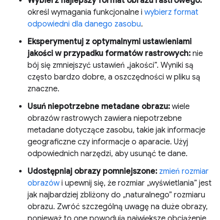
Wybierz najlepszy format obrazu rastrowego:
określ wymagania funkcjonalne i
wybierz format
odpowiedni dla danego zasobu
.
Eksperymentuj z optymalnymi ustawieniami
jakości w przypadku formatów rastrowych:
nie
bój się zmniejszyć ustawień „jakości”. Wyniki są
często bardzo dobre, a oszczędności w pliku są
znaczne.
Usuń niepotrzebne metadane obrazu:
wiele
obrazów rastrowych zawiera niepotrzebne
metadane dotyczące zasobu, takie jak informacje
geograficzne czy informacje o aparacie. Użyj
odpowiednich narzędzi, aby usunąć te dane.
Udostępniaj obrazy pomniejszone:
zmień rozmiar
obrazów
i upewnij się, że rozmiar „wyświetlania” jest
jak najbardziej zbliżony do „naturalnego” rozmiaru
obrazu. Zwróć szczególną uwagę na duże obrazy,
ponieważ to one powodują największe obciążenie