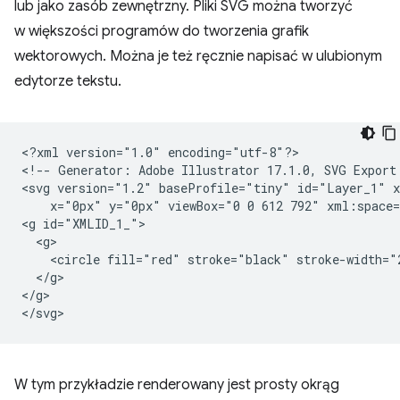
lub jako zasób zewnętrzny. Pliki SVG można tworzyć
w większości programów do tworzenia grafik
wektorowych. Można je też ręcznie napisać w ulubionym
edytorze tekstu.
<?xml
version="1.0"
encoding="utf-8"?>

<!--
Generator:
Adobe
Illustrator
17.1.0,
SVG
Export
<svg
version="1.2"
baseProfile="tiny"
id="Layer_1"
x="0px"
y="0px"
viewBox="0
0
612
792"
xml:space=
<g
<circle
fill="red"
stroke="black"
stroke-width="
</g>

</g>

W tym przykładzie renderowany jest prosty okrąg