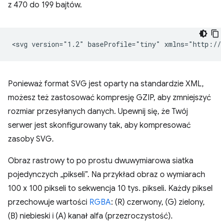
z 470 do 199 bajtów.
<svg
version="1.2"
baseProfile="tiny"
xmlns="http://
Ponieważ format SVG jest oparty na standardzie XML,
możesz też zastosować kompresję GZIP, aby zmniejszyć
rozmiar przesyłanych danych. Upewnij się, że Twój
serwer jest skonfigurowany tak, aby kompresować
zasoby SVG.
Obraz rastrowy to po prostu dwuwymiarowa siatka
pojedynczych „pikseli”. Na przykład obraz o wymiarach
100 x 100 pikseli to sekwencja 10 tys. pikseli. Każdy piksel
przechowuje wartości
RGBA
: (R) czerwony, (G) zielony,
(B) niebieski i (A) kanał alfa (przezroczystość).