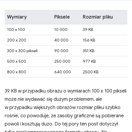
Wymiary
Piksele
Rozmiar pliku
100 x 100
10 000
39 KB
200 x 200
40 000
156 KB
300 x 300 pikseli
90 000
351 KB
500 x 500
250 000
977 KB
800 x 800
640 000
2500 KB
39 KB w przypadku obrazu o wymiarach 100 x 100 pikseli
może nie wydawać się dużym problemem, ale
w przypadku większych obrazów rozmiar pliku szybko
rośnie, co powoduje, że zasoby graficzne są pobierane
powoli i kosztują dużo. Do tej pory ten post dotyczył