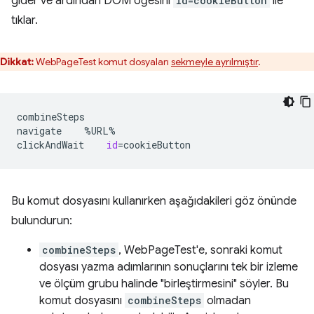
gider ve ardından DOM öğesini
id=cookieButton
ile
tıklar.
Dikkat:
WebPageTest komut dosyaları
sekmeyle ayrılmıştır
.
combineSteps

navigate
%URL%

clickAndWait
id
=
Bu komut dosyasını kullanırken aşağıdakileri göz önünde
bulundurun:
combineSteps
, WebPageTest'e, sonraki komut
dosyası yazma adımlarının sonuçlarını tek bir izleme
ve ölçüm grubu halinde "birleştirmesini" söyler. Bu
komut dosyasını
combineSteps
olmadan