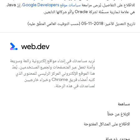
للاطّلاع على التفاصيل، يُرجى مراجعة
سياسات موقع Google Developers‏
. إنّ Java
هي علامة تجارية مسجَّلة لشركة Oracle و/أو شركائها التابعين.
تاريخ التعديل الأخير: 2018-11-05 (حسب التوقيت العالمي المتفَّق عليه)
نريد مساعدتك في إنشاء مواقع إلكترونية رائعة وسريعة
وآمنة تعمل عبر المتصفحات ولجميع المستخدمين. يُعدّ
هذا الموقع الإلكتروني المركز الرئيسي للمحتوى الذي
كتبه أعضاء فريق Chrome وخبراء خارجيين
لمساعدتك في هذه الرحلة.
مساهمة
الإبلاغ عن خطأ
الاطّلاع على المشاكل المفتوحة
محتوى ذو صلة