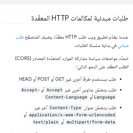
طلبات مبدئية لمكالمات HTTP المعقّدة
عندما يقدّم تطبيق ويب طلب HTTP معقّدًا، يضيف المتصفّح
طلب
مبدئي
في بداية سلسلة الطلبات.
تحدّد مواصفات سياسة مشاركة الموارد المتعدّدة المصادر (CORS)
الطلب المعقّد
على النحو التالي:
طلب يستخدم طرقًا أخرى غير GET أو POST أو HEAD
طلب يتضمّن عناوين أخرى غير
Accept
أو
Accept-
Language
أو
Content-Language
طلب يتضمّن عنوان
Content-Type
آخر غير
application/x-www-form-urlencoded
أو
multipart/form-data
أو
text/plain