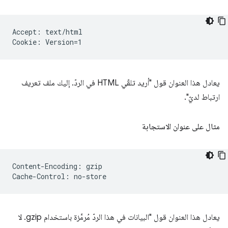
Accept: text/html

يعادل هذا العنوان قول "أريد تلقّي HTML في الردّ. إليك ملف تعريف
ارتباط لديّ".
مثال على عنوان الاستجابة
Content-Encoding: gzip

يعادل هذا العنوان قول "البيانات في هذا الردّ مُرمَّزة باستخدام gzip. لا