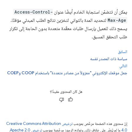
يمكن أن تتضمّن استجابة الخادم أيضًا عنوان
Access-Control-
Max-Age
لتحديد المدة بالثواني لتخزين نتائج الطلب المبدئي مؤقتًا.
يسمح ذلك للعميل بإرسال طلبات معقّدة متعددة بدون الحاجة إلى تكرار
طلب التحقق المسبق.
السابق
سياسة ذات المصدر نفسه
التالي
جعل موقعك الإلكتروني "معزولاً من مصادر متعددة" باستخدام COOP وCOEP
هل كان المحتوى مفيدًا؟
إنّ محتوى هذه الصفحة مرخّص بموجب
ترخيص Creative Commons Attribution
4.0‏
ما لم يُنصّ على خلاف ذلك، ونماذج الرموز مرخّصة بموجب
ترخيص Apache 2.0‏
.