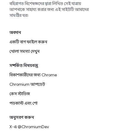
বহিরাগত বিশেষজ্ঞদের দ্বারা লিখিত সেই যাত্রায়
আপনাকে সাহায্য করার জন্য এই সাইটটি আমাদের
সামগ্রীর ঘর৷
অবদান
একটি বাগ ফাইল করুন
খোলা সমস্যা দেখুন
সম্পর্কিত বিষয়বস্তু
বিকাশকারীদের জন্য Chrome
Chromium আপডেট
কেস স্টাডিজ
পডকাস্ট এবং শো
অনুসরণ করুন
X-এ @ChromiumDev