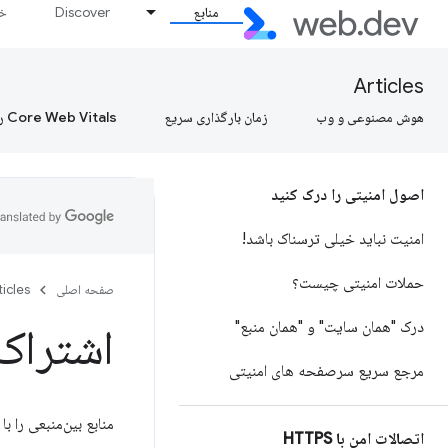
منابع
Discover
خط
Articles
هوش مصنوعی و وب
زمان بارگذاری سریع
Core Web Vitals را بیاموزید، Core Web Vitals را بیاموزید، Core Web Vitals را بیاموزید
اصول امنیتی را درک کنید
امنیت نباید خیلی ترسناک باشد!
حملات امنیتی چیست؟
صفحه اصلی
ticles
درک "همان سایت" و "همان منبع"
اشتراک من
مرجع سریع سرصفحه های امنیتی
منابع بین‌منبعی را ب
اتصالات امن با HTTPS