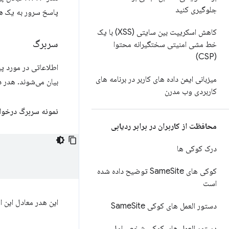
جلوگیری کنید
پاسخ سرور به یک
ه
کاهش اسکریپت بین سایتی (XSS) با یک
سربرگ
خط مشی امنیتی سختگیرانه محتوا
(CSP)
اطلاعاتی در مورد پی
میزبانی ایمن داده های کاربر در برنامه های
بیان می‌شوند. هدر
کاربردی وب مدرن
نمونه سربرگ درخو
محافظت از کاربران در برابر ردیابی
درک کوکی ها
کوکی های Same
Site توضیح داده شده
است
این هدر معادل این است که بگوییم «م
دستور العمل های کوکی Same
Site
دستور العمل های کوکی شخص اول