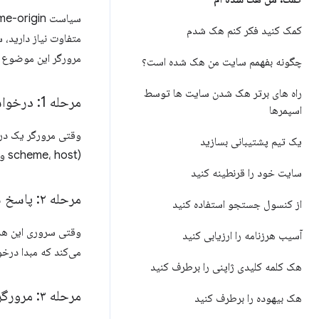
کمک کنید فکر کنم هک شدم
متفاوت نیاز دارید، 
مرورگر این موضوع را به خاطر می
چگونه بفهمم سایت من هک شده است؟
راه های برتر هک شدن سایت ها توسط
مرحله 1: درخواست کلاینت (مرورگر)
اسپمرها
وقتی مرورگر یک درخواست بین مبدایی (equest
یک تیم پشتیبانی بسازید
(scheme، host و port) اضافه می‌کند.
سایت خود را قرنطینه کنید
مرحله ۲: پاسخ سرور
از کنسول جستجو استفاده کنید
وقتی سروری این هدر
آسیب هرزنامه را ارزیابی کنید
می‌کند که مبدا درخ
هک کلمه کلیدی ژاپنی را برطرف کنید
مرحله ۳: مرورگر پاسخ را دریافت می‌کند
هک بیهوده را برطرف کنید