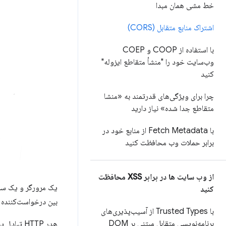
خط مشی همان مبدا
اشتراک منابع متقابل (CORS)
با استفاده از COOP و COEP
وب‌سایت خود را "منشأ متقاطع ایزوله"
کنید
چرا برای ویژگی‌های قدرتمند به «منشا
متقاطع جدا شده» نیاز دارید
با Fetch Metadata از منابع خود در
برابر حملات وب محافظت کنید
از وب سایت ها در برابر XSS محافظت
یک مرورگر و یک سرور
کنید
بین درخواست‌کننده و
با Trusted Types از آسیب‌پذیری‌های
برنامه‌نویسی متقابل مبتنی بر DOM
هدر HTTP 