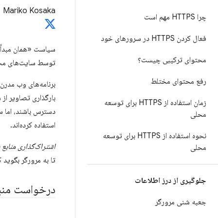
Mariko Kosaka
چرا HTTPS مهم است
فعال کردن HTTPS در سرورهای خود
سیاست «همان مبدأ» م
محتوای ترکیبی چیست؟
توسط سایت‌های مخرب
رفع محتوای مختلط
بارگذاری تصاویر از
زمان استفاده از HTTPS برای توسعه
دسترس باشند، اما سیاست same-origin استفاده از آنها را مسدود می‌کند. توسعه‌دهندگان
محلی
استفاده کرده‌اند.
نحوه استفاده از HTTPS برای توسعه
اشتراک‌گذاری منابع بی
محلی
تا به مرورگر بگوید ک
جلوگیری از درز اطلاعات
درخواست منبع
جعبه شنی مرورگر