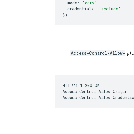
mode
:
'cors'
,
credentials
:
'include'
})
د) و
Access-Control-Allow-
HTTP/1.1 200 OK

Access-Control-Allow-Origin: h