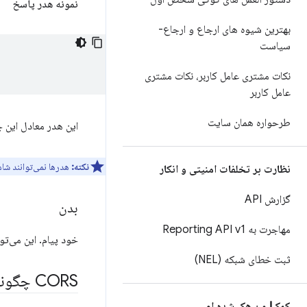
نمونه هدر پاسخ
بهترین شیوه های ارجاع و ارجاع-
سیاست
نکات مشتری عامل کاربر، نکات مشتری
عامل کاربر
طرحواره همان سایت
این هدر معادل این جمله است که «
نکته:
هدرها نمی‌توانند شا
نظارت بر تخلفات امنیتی و انکار
گزارش API
بدن
مهاجرت به Reporting API v1
خود پیام. این می‌تواند متن ساده، یک
ثبت خطای شبکه (NEL)
CORS چگونه کار می‌کند؟
کمک! من هک شده ام