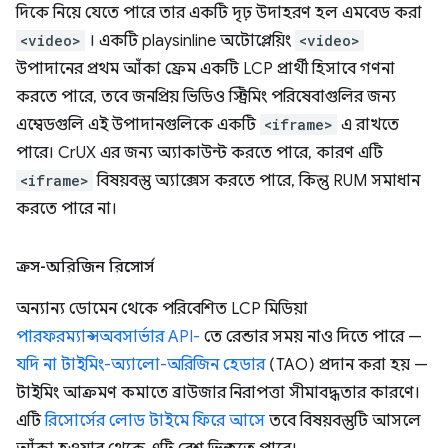
দিকে নিয়ে যেতে পারে তার একটি দৃঢ় উদাহরণ হল এমবেড করা
<video>
। একটি playsinline অটোপ্লেয়িং
<video>
উপাদানের প্রথম আঁকা ফ্রেম একটি LCP প্রার্থী হিসাবে গণনা
করতে পারে, তবে জনপ্রিয় ভিডিও স্ট্রিমিং পরিষেবাগুলির জন্য
এম্বেডগুলি এই উপাদানগুলিকে একটি
<iframe>
এ রাখতে
পারে। CrUX এর জন্য অ্যাকাউন্ট করতে পারে, কারণ এটি
<iframe>
বিষয়বস্তু অ্যাক্সেস করতে পারে, কিন্তু RUM সমাধান
করতে পারে না।
ক্রস-অরিজিন রিসোর্স
অন্যান্য ডোমেন থেকে পরিবেশিত LCP মিডিয়া
পারফরম্যান্সঅবসার্ভার API-
তে রেন্ডার সময় নাও দিতে পারে —
যদি না টাইমিং-অ্যালো-অরিজিন হেডার
(TAO) প্রদান করা হয় —
টাইমিং আক্রমণ কমাতে ব্রাউজার নিরাপত্তা সীমাবদ্ধতার কারণে।
এটি
রিসোর্সের লোড টাইমে ফিরে আসে
তবে বিষয়বস্তুটি আসলে