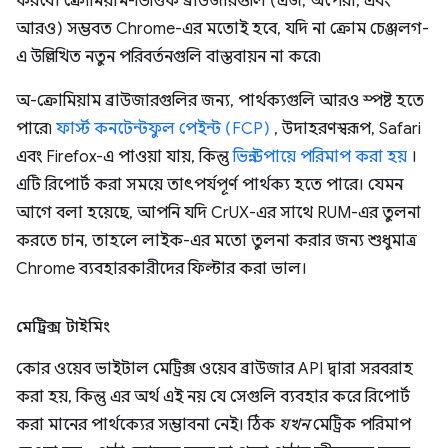
করবে। ক্রোমিয়াম-ভিত্তিক ব্রাউজারগুলি (এজ, অপেরা, এবং
আরও) সম্ভবত Chrome-এর মতোই হবে, যদি না ক্রোম চেঞ্জলগ-
এ উল্লিখিত নতুন পরিবর্তনগুলি বাস্তবায়ন না করে৷
অ-ক্রোমিয়াম ব্রাউজারগুলির জন্য, পার্থক্যগুলি আরও স্পষ্ট হতে
পারে৷
ফার্স্ট কনটেন্টফুল পেইন্ট (FCP)
, উদাহরণস্বরূপ, Safari
এবং Firefox-এ পাওয়া যায়, কিন্তু
ভিন্ন উপায়ে পরিমাপ করা হয়
।
এটি রিপোর্ট করা সময়ে তাৎপর্যপূর্ণ পার্থক্য হতে পারে। যেমন
আগে বলা হয়েছে, আপনি যদি CrUX-এর সাথে RUM-এর তুলনা
করতে চান, তাহলে লাইক-এর মতো তুলনা করার জন্য শুধুমাত্র
Chrome ব্যবহারকারীদের ফিল্টার করা ভাল।
মেট্রিক্স টাইমিং
কোর ওয়েব ভাইটাল মেট্রিক্স ওয়েব ব্রাউজার API দ্বারা সরবরাহ
করা হয়, কিন্তু এর অর্থ এই নয় যে সেগুলি ব্যবহার করে রিপোর্ট
করা মানের পার্থক্যের সম্ভাবনা নেই। ঠিক
যখন
মেট্রিক পরিমাপ