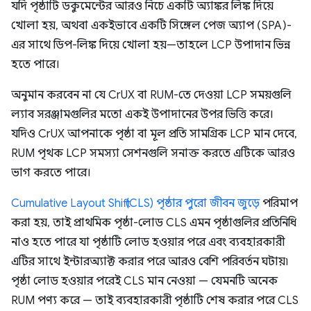
যদি পৃষ্ঠাটি ডকুমেন্টের আরও নিচে একটি অ্যাঙ্কর লিঙ্ক দিয়ে
খোলা হয়, অথবা একইভাবে একটি সিঙ্গেল পেজ অ্যাপ (SPA)-
এর সাথে ডিপ-লিঙ্ক দিয়ে খোলা হয়—তাহলে LCP উপাদান ভিন্ন
হতে পারে।
অনুমান করবেন না যে CrUX বা RUM-তে দেওয়া LCP সময়গুলি
ল্যাব সরঞ্জামগুলির মতো একই উপাদানের উপর ভিত্তি করে।
যদিও CrUX আপনাকে পৃষ্ঠা বা মূল প্রতি সামগ্রিক LCP মান দেবে,
RUM পৃথক LCP সমস্যা সেশনগুলি সনাক্ত করতে এটিকে আরও
ভাগ করতে পারে।
Cumulative Layout Shift (CLS)
পৃষ্ঠার পুরো জীবন জুড়ে
পরিমাপ
করা হয়, তাই প্রাথমিক পৃষ্ঠা-লোড CLS এমন পৃষ্ঠাগুলির প্রতিনিধি
নাও হতে পারে যা পৃষ্ঠাটি লোড হওয়ার পরে এবং ব্যবহারকারী
এটির সাথে ইন্টারঅ্যাক্ট করার পরে আরও বেশি পরিবর্তন ঘটায়৷
পৃষ্ঠা লোড হওয়ার পরেই CLS মান নেওয়া — যেমনটি অনেক
RUM পণ্য করে — তাই ব্যবহারকারী পৃষ্ঠাটি শেষ করার পরে CLS