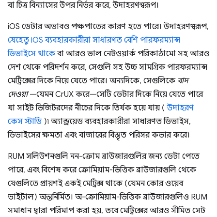
বা চিত্র বিন্যাসের উপর নির্ভর করে, উদাহরণস্বরূপ।
iOS ডেটার অভাবও পক্ষপাতের কারণ হতে পারে। উদাহরণস্বরূপ,
যেহেতু iOS ব্যবহারকারীরা সাধারণত বেশি পারফরম্যান্স
ডিভাইসে থাকে
বা আরও ভাল নেটওয়ার্ক পরিকাঠামো সহ আরও
দেশ থেকে পরিদর্শন করে, সেগুলি সহ উচ্চ সামগ্রিক পারফরম্যান্স
মেট্রিক্সের দিকে নিয়ে যেতে পারে। অন্যদিকে, সেগুলিকে
বাদ
দেওয়া
—যেমন CrUX করে—সেটি ডেটার দিকে নিয়ে যেতে পারে
যা সাইট ভিজিটরদের নীচের দিকে তির্যক হয়ে যায় (
উদাহরণ
কেস স্টাডি
)৷ অ্যান্ড্রয়েড ব্যবহারকারীরা সাধারণত ডিভাইস,
ডিভাইসের ক্ষমতা এবং বাজারের বিস্তৃত পরিসর কভার করে।
RUM সলিউশনগুলি নন-ক্রোম ব্রাউজারগুলির জন্য ডেটা পেতে
পারে, এবং বিশেষ করে ক্রোমিয়াম-ভিত্তিক ব্রাউজারগুলি থেকে
যেগুলিতে প্রায়শই একই মেট্রিক্স থাকে (যেমন কোর ওয়েব
ভাইটাল) অন্তর্নির্মিত। অ-ক্রোমিয়াম-ভিত্তিক ব্রাউজারগুলিও RUM
সমাধান দ্বারা পরিমাপ করা হয়, তবে মেট্রিক্সের আরও সীমিত সেট