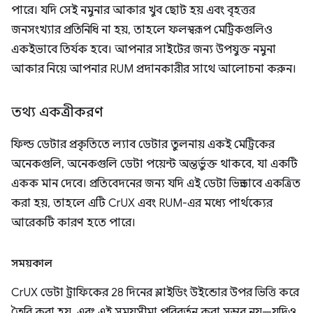
পারে। যদি সেই নমুনার আকার খুব ছোট হয় এবং বৃহত্তর
জনসংখ্যার প্রতিনিধি না হয়, তাহলে ফলস্বরূপ মেট্রিকগুলিও
একইভাবে তির্যক হবে। আপনার সাইটের জন্য উপযুক্ত নমুনা
আকার নিয়ে আপনার RUM প্রদানকারীর সাথে আলোচনা করুন।
তথ্য একত্রীকরণ
ফিল্ড ডেটার প্রকৃতিতে ল্যাব ডেটার তুলনায় একই মেট্রিকের
অনেকগুলি, অনেকগুলি ডেটা পয়েন্ট অন্তর্ভুক্ত থাকবে, যা একটি
একক মান দেবে। প্রতিবেদনের জন্য যদি এই ডেটা ভিন্নভাবে একত্রিত
করা হয়, তাহলে এটি CrUX এবং RUM-এর মধ্যে পার্থক্যের
আরেকটি কারণ হতে পারে।
সময়কাল
CrUX ডেটা ট্রাফিকের 28 দিনের স্লাইডিং উইন্ডোর উপর ভিত্তি করে
তৈরি করা হয়, এবং এই সময়সীমা পরিবর্তন করা সম্ভব নয়—যদিও