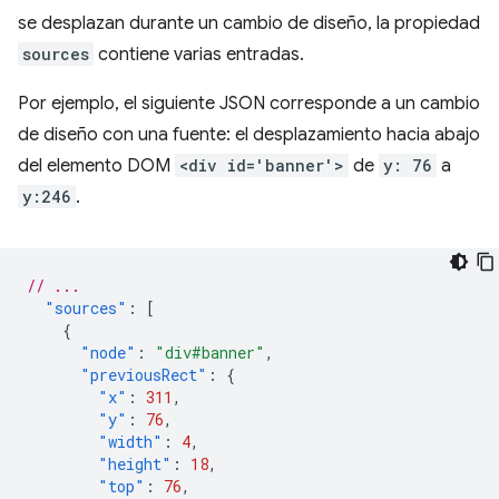
se desplazan durante un cambio de diseño, la propiedad
sources
contiene varias entradas.
Por ejemplo, el siguiente JSON corresponde a un cambio
de diseño con una fuente: el desplazamiento hacia abajo
del elemento DOM
<div id='banner'>
de
y: 76
a
y:246
.
// ...
"sources"
:
[
{
"node"
:
"div#banner"
,
"previousRect"
:
{
"x"
:
311
,
"y"
:
76
,
"width"
:
4
,
"height"
:
18
,
"top"
:
76
,