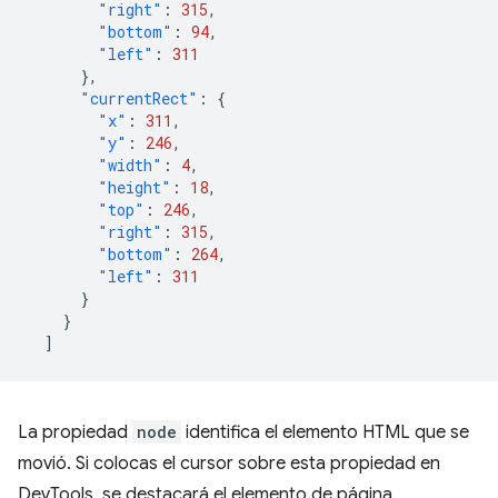
"right"
:
315
,
"bottom"
:
94
,
"left"
:
311
},
"currentRect"
:
{
"x"
:
311
,
"y"
:
246
,
"width"
:
4
,
"height"
:
18
,
"top"
:
246
,
"right"
:
315
,
"bottom"
:
264
,
"left"
:
311
}
}
]
La propiedad
node
identifica el elemento HTML que se
movió. Si colocas el cursor sobre esta propiedad en
DevTools, se destacará el elemento de página