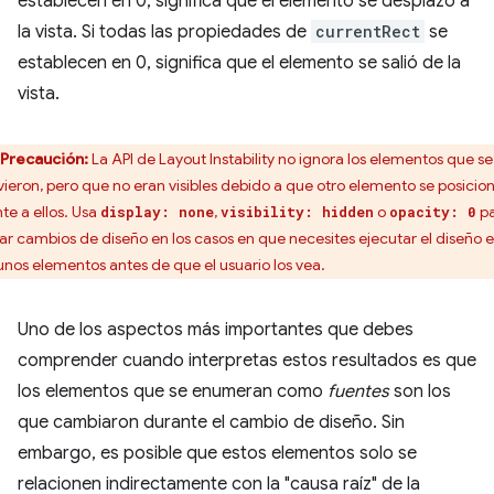
establecen en 0, significa que el elemento se desplazó a
la vista. Si todas las propiedades de
currentRect
se
establecen en 0, significa que el elemento se salió de la
vista.
Precaución:
La API de Layout Instability no ignora los elementos que se
ieron, pero que no eran visibles debido a que otro elemento se posicio
nte a ellos. Usa
,
o
pa
display: none
visibility: hidden
opacity: 0
tar cambios de diseño en los casos en que necesites ejecutar el diseño 
unos elementos antes de que el usuario los vea.
Uno de los aspectos más importantes que debes
comprender cuando interpretas estos resultados es que
los elementos que se enumeran como
fuentes
son los
que cambiaron durante el cambio de diseño. Sin
embargo, es posible que estos elementos solo se
relacionen indirectamente con la "causa raíz" de la