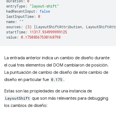
duration
:
0
entryType
:
"layout-shift"
hadRecentInput
:
false
lastInputTime
:
0
name
:
""
sources
:
(
3
)
[
LayoutShiftAttribution
,
LayoutShiftAtt
startTime
:
11317.934999999125
value
:
0.17508567530168798
La entrada anterior indica un cambio de diseño durante
el cual tres elementos del DOM cambiaron de posición.
La puntuación de cambio de diseño de este cambio de
diseño en particular fue
0.175
.
Estas son las propiedades de una instancia de
LayoutShift
que son más relevantes para debugging
los cambios de diseño: