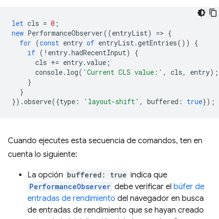
let
cls
=
0
;
new
PerformanceObserver
((
entryList
)
=
>
{
for
(
const
entry
of
entryList
.
getEntries
())
{
if
(
!
entry
.
hadRecentInput
)
{
cls
+=
entry
.
value
;
console
.
log
(
'Current CLS value:'
,
cls
,
entry
);
}
}
}).
observe
({
type
:
'layout-shift'
,
buffered
:
true
});
Cuando ejecutes esta secuencia de comandos, ten en
cuenta lo siguiente:
La opción
buffered: true
indica que
PerformanceObserver
debe verificar el
búfer de
entradas de rendimiento
del navegador en busca
de entradas de rendimiento que se hayan creado