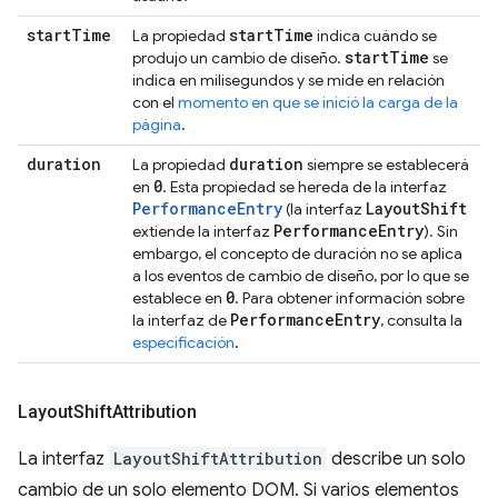
start
Time
start
Time
La propiedad
indica cuándo se
start
Time
produjo un cambio de diseño.
se
indica en milisegundos y se mide en relación
con el
momento en que se inició la carga de la
página
.
duration
duration
La propiedad
siempre se establecerá
0
en
. Esta propiedad se hereda de la interfaz
PerformanceEntry
Layout
Shift
(la interfaz
Performance
Entry
extiende la interfaz
). Sin
embargo, el concepto de duración no se aplica
a los eventos de cambio de diseño, por lo que se
0
establece en
. Para obtener información sobre
Performance
Entry
la interfaz de
, consulta la
especificación
.
Layout
Shift
Attribution
La interfaz
LayoutShiftAttribution
describe un solo
cambio de un solo elemento DOM. Si varios elementos