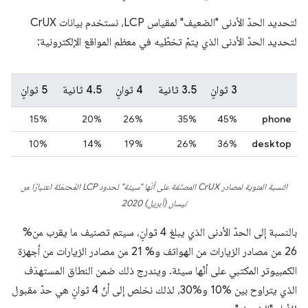
لتحديد الحدّ الأدنى "الضعيف" لمقياس LCP، نستخدم بيانات CrUX
لتحديد الحدّ الأدنى الذي يتمّ تخطّيه في معظم المواقع الإلكترونية:
3 ثوانٍ
3.5 ثانية
4 ثوانٍ
4.5 ثانية
5 ثوانٍ
15%
20%
26%
35%
45%
phone
10%
14%
19%
26%
36%
desktop
النسبة المئوية لمصادر CrUX المصنّفة على أنّها "سيئة" لحدود LCP المُحتمَلة اعتبارًا من
نيسان (أبريل) 2020
بالنسبة إلى الحدّ الأدنى الذي يبلغ 4 ثوانٍ، سيتم تصنيف ما يقرب من%
26 من مصادر الزيارات من الهواتف و% 21 من مصادر الزيارات من أجهزة
الكمبيوتر المكتبي على أنّها سيئة. ويندرج ذلك ضمن النطاق المستهدَف
الذي يتراوح بين %10 و%30، لذلك نخلص إلى أنّ 4 ثوانٍ هي حدّ مقبول