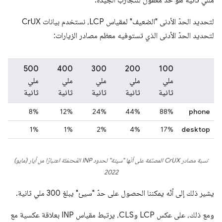
مللي ثانية هو حدّ معقول للتجارب الجيدة.
لتحديد الحدّ الأدنى "الضعيف" لمقياس LCP، نستخدم بيانات CrUX
لتحديد الحدّ الأدنى الذي تستوفيه معظم مصادر الزيارات:
500
400
300
‫200
100
ملي
ملي
ملي
ملي
ملي
ثانية
ثانية
ثانية
ثانية
ثانية
8%
12%
24%
44%
88%
phone
1%
1%
2%
4%‎
17%
desktop
نسبة مصادر CrUX المصنّفة على أنّها "سيئة" لحدود INP المُحتمَلة اعتبارًا من أيار (مايو)
2022
يشير ذلك إلى أنّه يمكننا الحصول على حدّ "سيئ" يبلغ 300 ملي ثانية.
ومع ذلك، على عكس LCP وCLS، يرتبط مقياس INP بعلاقة عكسية مع