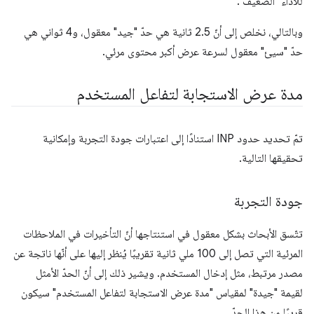
للأداء "الضعيف".
وبالتالي، نخلص إلى أنّ 2.5 ثانية هي حدّ "جيد" معقول، و4 ثواني هي
حدّ "سيئ" معقول لسرعة عرض أكبر محتوى مرئي.
مدة عرض الاستجابة لتفاعل المستخدم
تمّ تحديد حدود INP استنادًا إلى اعتبارات جودة التجربة وإمكانية
تحقيقها التالية.
جودة التجربة
تتّسق الأبحاث بشكل معقول في استنتاجها أنّ التأخيرات في الملاحظات
المرئية التي تصل إلى 100 ملي ثانية تقريبًا يُنظر إليها على أنّها ناتجة عن
مصدر مرتبط، مثل إدخال المستخدم. ويشير ذلك إلى أنّ الحدّ الأمثل
لقيمة "جيدة" لمقياس "مدة عرض الاستجابة لتفاعل المستخدم" سيكون
قريبًا من هذا الحدّ.