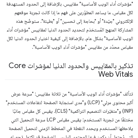
"مؤشرات أداء الويب الأساسية" مقاييس، بالإضافة إلى الحدود المستهدفة
لكل مقياس، ما يساعد المطوّرين على فهم ما إذا كانت تجربة موقعهم
الإلكتروني "جيّدة" أو "بحاجة إلى تحسين" أو "بطيئة". ستوضّح هذه
المشاركة المنهج المُستخدَم لتحديد الحدود الدنيا لمقاييس "مؤشرات أداء
الويب الأساسية" بشكل عام، بالإضافة إلى كيفية اختيار الحدود الدنيا لكل
مقياس محدّد من مقاييس "مؤشرات أداء الويب الأساسية".
تذكير بالمقاييس والحدود الدنيا لمؤشرات Core
Web Vitals
تتألف "مؤشرات أداء الويب الأساسية" من ثلاثة مقاييس: "سرعة عرض
أكبر محتوى مرئي" (LCP) و"مدى استجابة الصفحة لتفاعلات المستخدم"
(INP) و"متغيّرات التصميم التراكمية" (CLS). يقيس كل مقياس جانبًا
مختلفًا من تجربة المستخدم: يقيس مقياس LCP سرعة التحميل التي
يلاحظها المستخدم ويحدد النقطة في المخطط الزمني لتحميل الصفحة
التي يُحتمل أن يكون فيها المحتوى الرئيسي للصفحة قد اكتمل تحميله.