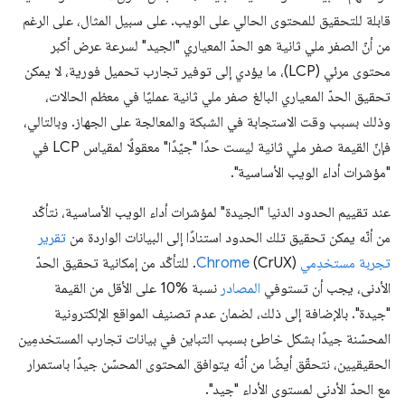
قابلة للتحقيق للمحتوى الحالي على الويب. على سبيل المثال، على الرغم
من أنّ الصفر ملي ثانية هو الحدّ المعياري "الجيد" لسرعة عرض أكبر
محتوى مرئي (LCP)، ما يؤدي إلى توفير تجارب تحميل فورية، لا يمكن
تحقيق الحدّ المعياري البالغ صفر ملي ثانية عمليًا في معظم الحالات،
وذلك بسبب وقت الاستجابة في الشبكة والمعالجة على الجهاز. وبالتالي،
فإنّ القيمة صفر ملي ثانية ليست حدًا "جيّدًا" معقولًا لمقياس LCP في
"مؤشرات أداء الويب الأساسية".
عند تقييم الحدود الدنيا "الجيدة" لمؤشرات أداء الويب الأساسية، نتأكّد
من أنّه يمكن تحقيق تلك الحدود استنادًا إلى البيانات الواردة من
تقرير
تجربة مستخدِمي Chrome
(CrUX). للتأكّد من إمكانية تحقيق الحدّ
الأدنى، يجب أن تستوفي
المصادر
نسبة ‎10% على الأقل من القيمة
"جيدة". بالإضافة إلى ذلك، لضمان عدم تصنيف المواقع الإلكترونية
المحسّنة جيدًا بشكل خاطئ بسبب التباين في بيانات تجارب المستخدمِين
الحقيقيين، نتحقّق أيضًا من أنّه يتوافق المحتوى المحسّن جيدًا باستمرار
مع الحدّ الأدنى لمستوى الأداء "جيد".