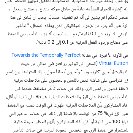
وبالمثل، يحدّد ميلر حدّ الاستجابة "للاستجابة لتفعيل تجهيز التحكّم" على
أنّه "إشارة الإجراء المقدَّمة عادةً من خلال حركة مفتاح أو مفتاح تبديل أو
عنصر تحكّم آخر يشير إلى أنّه تم تفعيله جسديًا. يجب أن يُنظر إلى هذا
الردّ على أنّه جزء من الإجراء الميكانيكي الذي ينفّذه المشغّل. "التأخير
الزمني: لا يزيد عن 0.1 ثانية"، ثم يليه "يجب ألا يزيد التأخير بين الضغط
على مفتاح وردود الفعل المرئية عن 0.1 إلى 0.2 ثانية".
في الآونة الأخيرة، في مقالة
Towards the Temporally Perfect
Virtual Button
(السعي إلى توفير زر افتراضي مثالي من حيث
التوقيت)، أجرى "كاريسوبيا" وآخرون أبحاثاً حول إدراك المتزامنة بين لمس
زر افتراضي على شاشة تعمل باللمس والحصول على ملاحظات مرئية
لاحقة تشير إلى لمس الزر، وذلك في حالات تأخّر مختلفة. عندما كان
التأخير بين الضغط على الزرّ والملاحظات المرئية هو 85 ملي ثانية أو أقل،
أفاد المشاركون بأنّ الملاحظات المرئية ظهرت في الوقت نفسه مع الضغط
على الزرّ في% 75 من الوقت. بالإضافة إلى ذلك، في حالات التأخير التي
تبلغ 100 ملي ثانية أو أقل، أفاد المشاركون بأنّهم لاحظوا جودة عالية
باستمرار في ضغط الزر، مع انخفاض الجودة المرئية في حالات التأخير