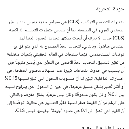
جودة التجربة
متغيّرات التصميم التراكمية (CLS) هي مقياس جديد يقيس مقدار تغيّر
المحتوى المريء في الصفحة. بما أنّ مقياس متغيّرات التصميم التراكمية
(CLS) جديد، لا نعرف أي أبحاث يمكنها تحديد الحدود الدنيا لهذا
المقياس مباشرةً. وبالتالي، لتحديد الحدّ المسموح به الذي يتوافق مع
توقعات المستخدمين، قيّمنا صفحات في العالم الحقيقي بكميات مختلفة
من تغيُّر التنسيق، لتحديد الحدّ الأقصى من التغيُّر الذي يُعتبر مقبولًا قبل
أن يتسبب في حدوث انقطاعات كبيرة عند استهلاك محتوى الصفحة. في
اختباراتنا الداخلية، تبيّن لنا أنّ مستويات التحول التي تبلغ نسبتها 0.15%
أو أكثر تُعتبر بشكلٍ متسق مزعجة، في حين أنّ التحول الذي يتراوح نسبته
بين 0.1% وأقل يكون ملحوظًا ولكن ليس مزعجًا بشكلٍ مفرط. وبالتالي،
على الرغم من أنّ القيمة صفر لنسبة تغيُّر التنسيق هي مثالية، توصّلنا إلى
أنّ القيم التي تصل إلى 0.1 هي حدود "جيدة" ليقيسها قياس CLS.
مدى القابلية للتحقيق