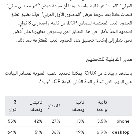
المرئي" "الجيد" هو ثانية واحدة، وبما أنّ سرعة عرض "أكبر محتوى مرئي"
تحدث عادةً بعد سرعة عرض "المحتوى الأول المرئي"، فإنّنا نضيق نطاق
الحدود الدنيا المحتملة لمقياس LCP، من ثانية واحدة إلى 3 ثوانٍ.
لتحديد الحدّ الأدنى في هذا النطاق الذي يستوفي معاييرنا على أفضل
نحو، ننظر إلى إمكانية تحقيق هذه الحدود الدنيا المُقترَحة بعد ذلك.
مدى القابلية للتحقيق
باستخدام بيانات من CrUX، يمكننا تحديد النسبة المئوية لمصادر البيانات
على الويب التي تحقّق الحدّ الأدنى لقيمة LCP "جيد".
ثانية
ثانية
ثانيتان
3
ثانيتان
واحدة
ونصف
ونصف
ثوانٍ
55%
42%
27%
13%
‫3.5%
phone
64%
51%
36%
19%
6.9%
desktop