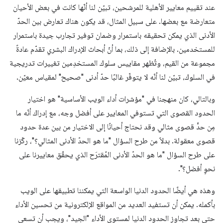
عند تقييم معايير الأهلية للمرشحين، تبيّن لنا أنّها كانت في بعض الأحيان
متعارضة مع بعضها. على سبيل المثال، قد يكون هناك تعارض بين الحدّ
الأدنى الذي يمكن تحقيقه باستمرار وضمان توفير تجارب جيدة باستمرار
للمستخدمين. بالإضافة إلى ذلك، بما أنّ أبحاث الإدراك البشري تقدّم عادةً
مجموعة من القيم، وتُظهر مقاييس سلوك المستخدِمين تغييرات تدريجية
في السلوك، تبيّن لنا أنّه لا يتوفّر غالبًا حدّ أدنى "صحيح" لمقياس معيّن.
وبالتالي، كان منهجنا في "مؤشرات أداء الويب الأساسية" هو اختيار
الحدود القصوى التي تستوفي المعايير على أفضل وجه، مع إدراك أنّه ما
مِن حدٍّ قصوى مثالي وقد نحتاج أحيانًا إلى الاختيار من بين عدة حدود
قصوى معقولة. بدلاً من طرح السؤال "ما هو الحدّ الأدنى المثالي؟"، ركّزنا
على طرح السؤال "ما هو الحدّ الأدنى المُقترَح الذي يحقّق معاييرنا على
نحوٍ أفضل؟".
وهذه هي أيضًا الحدود الدنيا الواسعة التي يمكننا تطبيقها على الويب
بأكمله. يمكن أن تستفيد العديد من المواقع الإلكترونية من تحسين الأداء
حتى بعد تجاوز الحدود الدنيا لمستوى الأداء "الجيد"، ويجب أن تسعى