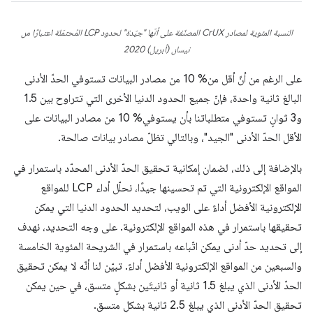
النسبة المئوية لمصادر CrUX المصنّفة على أنّها "جيّدة" لحدود LCP المُحتمَلة اعتبارًا من
نيسان (أبريل) 2020
على الرغم من أنّ أقل من% 10 من مصادر البيانات تستوفي الحدّ الأدنى
البالغ ثانية واحدة، فإنّ جميع الحدود الدنيا الأخرى التي تتراوح بين 1.5
و3 ثوانٍ تستوفي متطلباتنا بأن يستوفي% 10 من مصادر البيانات على
الأقل الحدّ الأدنى "الجيد"، وبالتالي تظلّ مصادر بيانات صالحة.
بالإضافة إلى ذلك، لضمان إمكانية تحقيق الحدّ الأدنى المحدّد باستمرار في
المواقع الإلكترونية التي تم تحسينها جيدًا، نحلّل أداء LCP للمواقع
الإلكترونية الأفضل أداءً على الويب، لتحديد الحدود الدنيا التي يمكن
تحقيقها باستمرار في هذه المواقع الإلكترونية. على وجه التحديد، نهدف
إلى تحديد حدّ أدنى يمكن اتّباعه باستمرار في الشريحة المئوية الخامسة
والسبعين من المواقع الإلكترونية الأفضل أداءً. تبيّن لنا أنّه لا يمكن تحقيق
الحدّ الأدنى الذي يبلغ 1.5 ثانية أو ثانيتَين بشكلٍ متسق، في حين يمكن
تحقيق الحدّ الأدنى الذي يبلغ 2.5 ثانية بشكلٍ متسق.