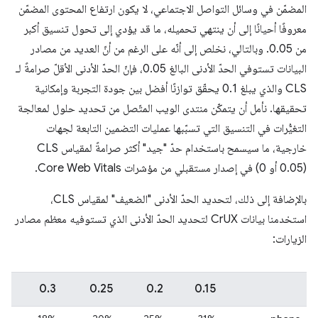
المضمّن في وسائل التواصل الاجتماعي، لا يكون ارتفاع المحتوى المضمّن
معروفًا أحيانًا إلى أن ينتهي تحميله، ما قد يؤدي إلى تحول تنسيق أكبر
من 0.05. وبالتالي، نخلص إلى أنّه على الرغم من أنّ العديد من مصادر
البيانات تستوفي الحدّ الأدنى البالغ 0.05، فإنّ الحدّ الأدنى الأقلّ صرامةً لـ
CLS والذي يبلغ 0.1 يحقّق توازنًا أفضل بين جودة التجربة وإمكانية
تحقيقها. نأمل أن يتمكّن منتدى الويب المتّصل من تحديد حلول لمعالجة
التغيُّرات في التنسيق التي تسبّبها عمليات التضمين التابعة لجهات
(0.05 أو 0) في إصدار مستقبلي من مؤشرات Core Web Vitals.
بالإضافة إلى ذلك، لتحديد الحدّ الأدنى "الضعيف" لمقياس CLS،
استخدمنا بيانات CrUX لتحديد الحدّ الأدنى الذي تستوفيه معظم مصادر
الزيارات:
0.3
0.25
0.2
0.15