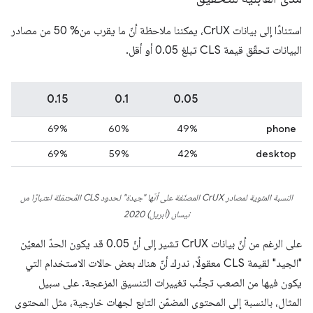
استنادًا إلى بيانات CrUX، يمكننا ملاحظة أنّ ما يقرب من% 50 من مصادر
البيانات تحقّق قيمة CLS تبلغ 0.05 أو أقل.
0.15
0.1
0.05
‫69%
60%
49%
phone
‫69%
59%
42%
desktop
النسبة المئوية لمصادر CrUX المصنّفة على أنّها "جيدة" لحدود CLS المُحتمَلة اعتبارًا من
نيسان (أبريل) 2020
على الرغم من أنّ بيانات CrUX تشير إلى أنّ 0.05 قد يكون الحدّ المعيّن
"الجيد" لقيمة CLS معقولًا، ندرك أنّ هناك بعض حالات الاستخدام التي
يكون فيها من الصعب تجنُّب تغييرات التنسيق المزعجة. على سبيل
المثال، بالنسبة إلى المحتوى المضمّن التابع لجهات خارجية، مثل المحتوى