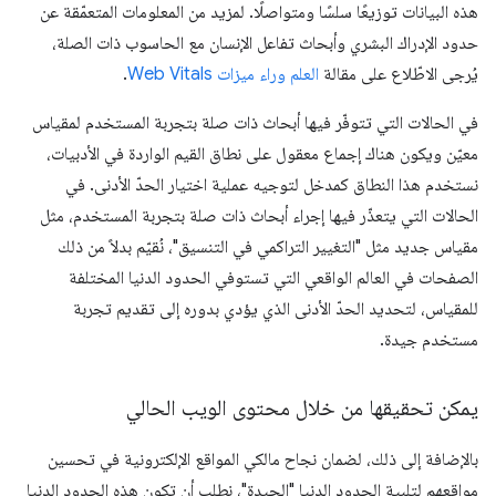
هذه البيانات توزيعًا سلسًا ومتواصلًا. لمزيد من المعلومات المتعمّقة عن
حدود الإدراك البشري وأبحاث تفاعل الإنسان مع الحاسوب ذات الصلة،
يُرجى الاطّلاع على مقالة
العلم وراء ميزات Web Vitals
.
في الحالات التي تتوفّر فيها أبحاث ذات صلة بتجربة المستخدم لمقياس
معيّن ويكون هناك إجماع معقول على نطاق القيم الواردة في الأدبيات،
نستخدم هذا النطاق كمدخل لتوجيه عملية اختيار الحدّ الأدنى. في
الحالات التي يتعذّر فيها إجراء أبحاث ذات صلة بتجربة المستخدم، مثل
مقياس جديد مثل "التغيير التراكمي في التنسيق"، نُقيّم بدلاً من ذلك
الصفحات في العالم الواقعي التي تستوفي الحدود الدنيا المختلفة
للمقياس، لتحديد الحدّ الأدنى الذي يؤدي بدوره إلى تقديم تجربة
مستخدم جيدة.
يمكن تحقيقها من خلال محتوى الويب الحالي
بالإضافة إلى ذلك، لضمان نجاح مالكي المواقع الإلكترونية في تحسين
مواقعهم لتلبية الحدود الدنيا "الجيدة"، نطلب أن تكون هذه الحدود الدنيا