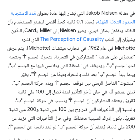
في مقالة Jakob Nielsen التي يُشار إليها عادةً بعنوان
مُدد الاستجابة:
الحدود الثلاثة المُهمّة
، يُحدّد 0.1 ثانية كحدّ أقصى ليشعر المستخدم بأنّ
النظام يتفاعل بشكل فوري. يشير Nielsen إلى Miller وCard، اللذَين
يشيرَان إلى كتاب
The Perception of Causality
الذي نشره
Michotte في عام 1962. في تجارب ميتشات (Michotte)، يتم عرض
"عنصرَين على شاشة " للمشاركين في التجربة. يتحرك الجسم "أ" ويتجه
نحو الجسم "ب". ويتوقف في اللحظة التي يتلامس فيها مع الجسم "ب"،
بينما يبدأ الجسم "ب" بعد ذلك بالتحرك بعيدًا عن الجسم "أ"". يغيّر
"ميشوت" الفاصل الزمني بين توقّف الجسم "أ" وبدء حركة الجسم "ب".
تبيّن لميشو أنّه في حال تأخّر التأثير لمدة تصل إلى 100 ملي ثانية
تقريبًا، يعتقد المشاركون أنّ الجسم "أ" يتسبب في حركة الجسم "ب".
بالنسبة إلى التأخيرات التي تتراوح بين 100 ملي ثانية و200 ملي ثانية
تقريبًا، يكون إدراك السببية مختلطًا، وفي حال التأخيرات التي تزيد عن
200 ملي ثانية، يُعتقد أنّ حركة الجسم "ب" لم تعد ناتجة عن الجسم "أ".