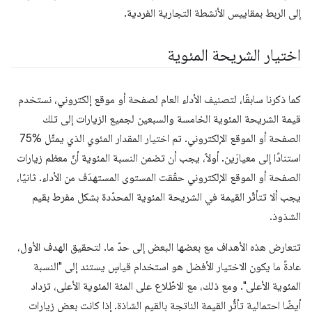
إلى الربط بمقاييس الأنشطة التجارية الفردية.
اختيار الشريحة المئوية
كما ذكرنا سابقًا، لتصنيف الأداء العام لصفحة أو موقع إلكتروني، نستخدم
قيمة الشريحة المئوية الخامسة والسبعين لجميع الزيارات إلى تلك
الصفحة أو الموقع الإلكتروني. تم اختيار المقدار المئوي الذي يمثّل %75
استنادًا إلى معيارَين. أولاً، يجب أن تضمن النسبة المئوية أنّ معظم زيارات
الصفحة أو الموقع الإلكتروني حقّقت المستوى المستهدَف من الأداء. ثانيًا،
يجب ألا تتأثّر القيمة في الشريحة المئوية المحدّدة بشكل مفرط بقيم
الشذوذ.
تتعارض هذه الأهداف مع بعضها البعض إلى حدّ ما. لتحقيق الهدف الأول،
عادةً ما يكون الاختيار الأفضل هو استخدام قياسٍ يستند إلى ‎"النسبة
المئوية الأعلى". ومع ذلك، مع الاطّلاع على المئة المئوية الأعلى، تزداد
أيضًا احتمالية تأثُّر القيمة الناتجة بالقيم الشاذة. إذا كانت بعض زيارات