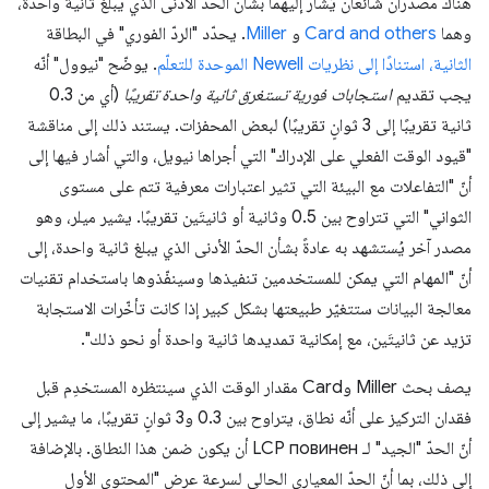
هناك مصدران شائعان يُشار إليهما بشأن الحدّ الأدنى الذي يبلغ ثانية واحدة،
وهما
Card and others
و
Miller
. يحدّد "الردّ الفوري" في البطاقة
الثانية، استنادًا إلى نظريات Newell الموحدة للتعلّم
. يوضّح "نيوول" أنّه
يجب تقديم
استجابات فورية تستغرق ثانية واحدة تقريبًا
(أي من 0.3
ثانية تقريبًا إلى 3 ثوانٍ تقريبًا) لبعض المحفزات. يستند ذلك إلى مناقشة
"قيود الوقت الفعلي على الإدراك" التي أجراها نيويل، والتي أشار فيها إلى
أنّ "التفاعلات مع البيئة التي تثير اعتبارات معرفية تتم على مستوى
الثواني" التي تتراوح بين 0.5 وثانية أو ثانيتَين تقريبًا. يشير ميلر، وهو
مصدر آخر يُستشهد به عادةً بشأن الحدّ الأدنى الذي يبلغ ثانية واحدة، إلى
أنّ "المهام التي يمكن للمستخدمين تنفيذها وسينفّذوها باستخدام تقنيات
معالجة البيانات ستتغيّر طبيعتها بشكل كبير إذا كانت تأخّرات الاستجابة
تزيد عن ثانيتَين، مع إمكانية تمديدها ثانية واحدة أو نحو ذلك".
يصف بحث Miller وCard مقدار الوقت الذي سينتظره المستخدِم قبل
فقدان التركيز على أنّه نطاق، يتراوح بين 0.3 و3 ثوانٍ تقريبًا، ما يشير إلى
أنّ الحدّ "الجيد" لـ LCP повинен أن يكون ضمن هذا النطاق. بالإضافة
إلى ذلك، بما أنّ الحدّ المعياري الحالي لسرعة عرض "المحتوى الأول