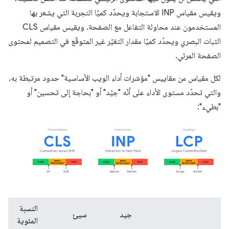
ويقيس مقياس INP الاستجابة ويحدّد كميًا التجربة التي يشعر بها
المستخدمون عند محاولة التفاعل مع الصفحة. ويقيس مقياس CLS
الثبات البصري ويحدّد كميًا مقدار التغيّر غير المتوقّع في التصميم لمحتوى
الصفحة المرئي.
لكل مقياس من مقاييس "مؤشرات أداء الويب الأساسية" حدود مرتبطة به،
والتي تحدّد مستوى الأداء على أنّه "جيّد" أو "بحاجة إلى تحسين" أو
"بطيء":
النسبة
جيد
سيئ
المئوية