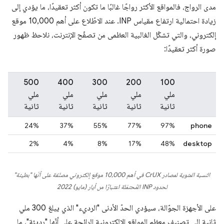
مدى الرواج، فالمواقع الأكثر رواجًا غالبًا ما تكون أكثر تعقيدًا، ما يؤدي إلى
زيادة احتمالية ارتفاع مقياس INP. عند الاطّلاع على أهم 10,000 موقع
إلكتروني، والتي تشكّل الغالبية العظمى من تصفّح الإنترنت، نلاحظ ظهور
صورة أكثر تعقيدًا:
500
400
300
‫200
100
ملي
ملي
ملي
ملي
ملي
ثانية
ثانية
ثانية
ثانية
ثانية
24%
37%
55%
77%‎
97%
phone
2%
4%‎
8%
17%
48%
desktop
النسبة المئوية لمصادر CrUX في أهم 10,000 موقع إلكتروني مصنّفة على أنّها "بطيئة"
لحدود INP المُحتمَلة اعتبارًا من أيار (مايو) 2022
على الأجهزة الجوّالة، سيؤدي الحدّ الأدنى "الرديء" الذي يبلغ 300 ملي
ثانية إلى تصنيف معظم المواقع الإلكترونية الرائجة على أنّها "رديئة"، ما