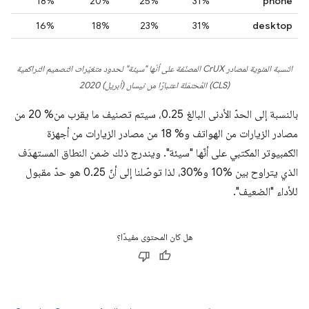
18%
20%
25%
31%
phone
16%
18%
23%
31%
desktop
النسبة المئوية لمصادر CrUX المصنّفة على أنّها "سيئة" لحدود متغيّرات التصميم التراكمية
(CLS) المُحتمَلة اعتبارًا من نيسان (أبريل) 2020
بالنسبة إلى الحدّ الأدنى البالغ 0.25، سيتم تصنيف ما يقرب من% 20 من
مصادر الزيارات من الهواتف و% 18 من مصادر الزيارات من أجهزة
الكمبيوتر المكتبي على أنّها "سيئة". ويندرج ذلك ضمن النطاق المستهدَف
الذي يتراوح بين %10 و%30، لذا توصّلنا إلى أنّ 0.25 هو حدّ مقبول
للأداء "الضعيف".
هل كان المحتوى مفيدًا؟