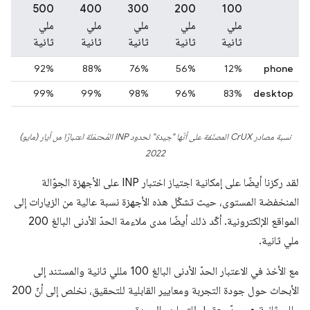
500
400
300
‫200
100
ملي
ملي
ملي
ملي
ملي
ثانية
ثانية
ثانية
ثانية
ثانية
92%
88%
76%
56%
12%
phone
99%
99%
98%
96%
83%
desktop
نسبة مصادر CrUX المصنّفة على أنّها "جيدة" لحدود INP المُحتمَلة اعتبارًا من أيار (مايو)
2022
لقد ركزنا أيضًا على إمكانية اجتياز اختبار INP على الأجهزة الجوّالة
المنخفضة المستوى، حيث تشكّل هذه الأجهزة نسبة عالية من الزيارات إلى
المواقع الإلكترونية. أكّد ذلك أيضًا مدى ملاءمة الحدّ الأدنى البالغ 200
ملي ثانية.
مع الأخذ في الاعتبار الحدّ الأدنى البالغ 100 مللي ثانية والمستند إلى
الأبحاث حول جودة التجربة ومعايير القابلية للتحقيق، نخلص إلى أنّ 200