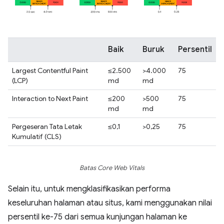
Baik
Buruk
Persentil
Largest Contentful Paint
≤2.500
>4.000
75
(LCP)
md
md
Interaction to Next Paint
≤200
>500
75
md
md
Pergeseran Tata Letak
≤0,1
>0,25
75
Kumulatif (CLS)
Batas Core Web Vitals
Selain itu, untuk mengklasifikasikan performa
keseluruhan halaman atau situs, kami menggunakan nilai
persentil ke-75 dari semua kunjungan halaman ke