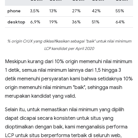
phone
3,5%
13%
27%
42%
55%
desktop
6,9%
19%
36%
51%
64%
% origin CrUX yang diklasifikasikan sebagai "baik" untuk nilai minimum
LCP kandidat per April 2020
Meskipun kurang dari 10% origin memenuhi nilai minimum
1 detik, semua nilai minimum lainnya dari 1,5 hingga 3
detik memenuhi persyaratan kami bahwa setidaknya 10%
origin memenuhi nilai minimum "baik", sehingga masih
merupakan kandidat yang valid.
Selain itu, untuk memastikan nilai minimum yang dipilih
dapat dicapai secara konsisten untuk situs yang
dioptimalkan dengan baik, kami menganalisis performa
LCP untuk situs berperforma terbaik di seluruh web,