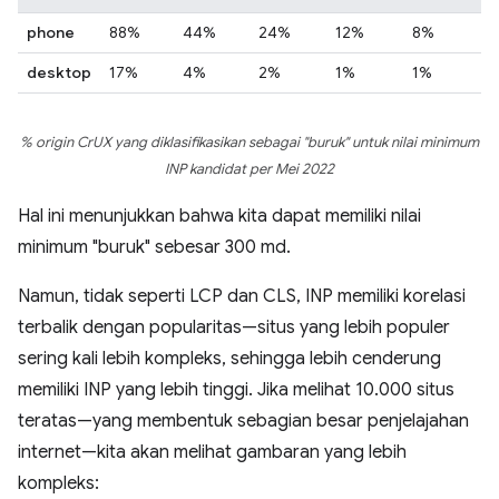
phone
88%
44%
24%
12%
8%
desktop
17%
4%
2%
1%
1%
% origin CrUX yang diklasifikasikan sebagai "buruk" untuk nilai minimum
INP kandidat per Mei 2022
Hal ini menunjukkan bahwa kita dapat memiliki nilai
minimum "buruk" sebesar 300 md.
Namun, tidak seperti LCP dan CLS, INP memiliki korelasi
terbalik dengan popularitas—situs yang lebih populer
sering kali lebih kompleks, sehingga lebih cenderung
memiliki INP yang lebih tinggi. Jika melihat 10.000 situs
teratas—yang membentuk sebagian besar penjelajahan
internet—kita akan melihat gambaran yang lebih
kompleks: