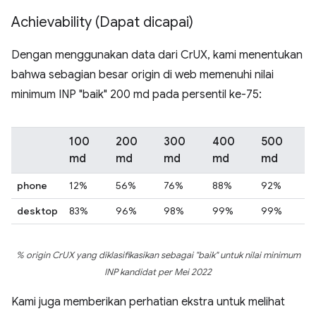
Achievability (Dapat dicapai)
Dengan menggunakan data dari CrUX, kami menentukan
bahwa sebagian besar origin di web memenuhi nilai
minimum INP "baik" 200 md pada persentil ke-75:
100
200
300
400
500
md
md
md
md
md
phone
12%
56%
76%
88%
92%
desktop
83%
96%
98%
99%
99%
% origin CrUX yang diklasifikasikan sebagai "baik" untuk nilai minimum
INP kandidat per Mei 2022
Kami juga memberikan perhatian ekstra untuk melihat