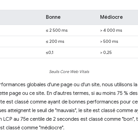
Bonne
Médiocre
≤ 2 500 ms
> 4 000 ms
≤ 200 ms
> 500 ms
≤0,1
> 0,25
Seuils Core Web Vitals
rformances globales d'une page ou d'un site, nous utilisons la
ette page ou ce site. En d'autres termes, si au moins 75 % des
e site est classé comme ayant de bonnes performances pour cett
s atteignent le seuil de "mauvais", le site est classé comme
un LCP au 75e centile de 2 secondes est classé comme "bon", 
est classé comme "médiocre".