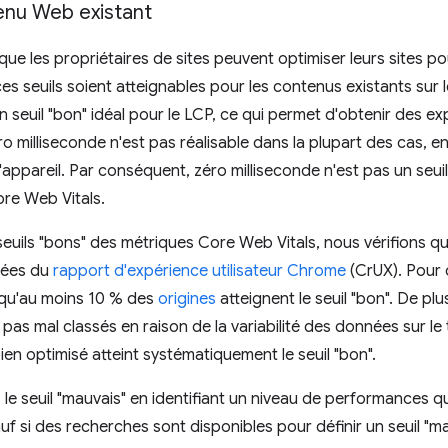
tenu Web existant
ue les propriétaires de sites peuvent optimiser leurs sites pou
es seuils soient atteignables pour les contenus existants sur 
un seuil "bon" idéal pour le LCP, ce qui permet d'obtenir des
ro milliseconde n'est pas réalisable dans la plupart des cas, e
'appareil. Par conséquent, zéro milliseconde n'est pas un seui
re Web Vitals.
uils "bons" des métriques Core Web Vitals, nous vérifions qu'
nées du
rapport d'expérience utilisateur Chrome
(CrUX). Pour 
 qu'au moins 10 % des
origines
atteignent le seuil "bon". De pl
 pas mal classés en raison de la variabilité des données sur le 
en optimisé atteint systématiquement le seuil "bon".
s le seuil "mauvais" en identifiant un niveau de performances q
auf si des recherches sont disponibles pour définir un seuil "ma