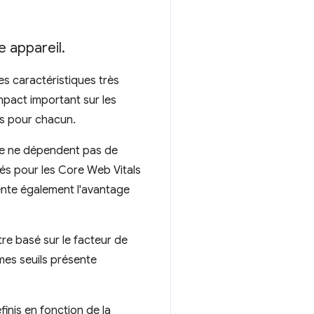
e appareil
.
es caractéristiques très
impact important sur les
ts pour chacun.
nce ne dépendent pas de
ndés pour les Core Web Vitals
sente également l'avantage
tre basé sur le facteur de
êmes seuils présente
finis en fonction de la