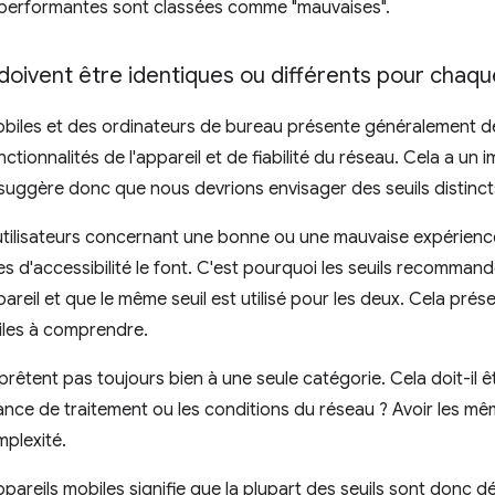
 performantes sont classées comme "mauvaises".
s doivent être identiques ou différents pour chaqu
 mobiles et des ordinateurs de bureau présente généralement d
ctionnalités de l'appareil et de fiabilité du réseau. Cela a un 
et suggère donc que nous devrions envisager des seuils distinc
s utilisateurs concernant une bonne ou une mauvaise expérie
ères d'accessibilité le font. C'est pourquoi les seuils recomma
areil et que le même seuil est utilisé pour les deux. Cela pré
ciles à comprendre.
 prêtent pas toujours bien à une seule catégorie. Cela doit-il ê
sance de traitement ou les conditions du réseau ? Avoir les m
mplexité.
ppareils mobiles signifie que la plupart des seuils sont donc dé