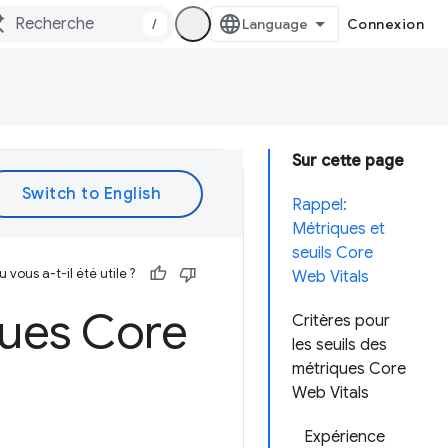
/
Connexion
Sur cette page
Rappel:
Métriques et
seuils Core
vous a-t-il été utile ?
Web Vitals
ques Core
Critères pour
les seuils des
métriques Core
Web Vitals
Expérience