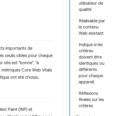
utilisateur de
qualité
Réalisable par
le contenu
Web existant
Indique si les
cts importants de
critères
des seuils cibles pour chaque
doivent être
 site est "bonne", "à
identiques ou
différents
des métriques Core Web Vitals
pour chaque
ique ont été choisis.
appareil.
Réflexions
finales sur les
critères
ext Paint (INP) et