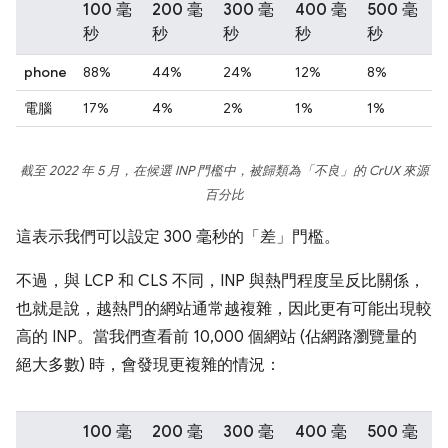
100 毫
200 毫
300 毫
400 毫
500 毫
秒
秒
秒
秒
秒
phone
88%
44%
24%
12%
8%
電腦
17%
4%
2%
1%
1%
截至 2022 年 5 月，在候選 INP 門檻中，被歸類為「不良」的 CrUX 來源
百分比
這表示我們可以設定 300 毫秒的「差」門檻。
不過，與 LCP 和 CLS 不同，INP 與熱門程度呈反比關係，
也就是說，越熱門的網站通常越複雜，因此更有可能出現較
高的 INP。當我們查看前 10,000 個網站 (佔網路瀏覽量的
絕大多數) 時，會發現更複雜的情況：
100 毫
200 毫
300 毫
400 毫
500 毫