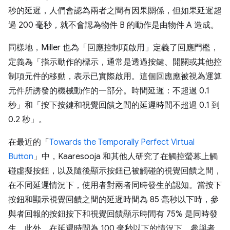
秒的延遲，人們會認為兩者之間有因果關係，但如果延遲超
過 200 毫秒，就不會認為物件 B 的動作是由物件 A 造成。
同樣地，Miller 也為「回應控制項啟用」定義了回應門檻，
定義為「指示動作的標示，通常是透過按鍵、開關或其他控
制項元件的移動，表示已實際啟用。這個回應應被視為運算
元件所誘發的機械動作的一部分。時間延遲：不超過 0.1
秒」和「按下按鍵和視覺回饋之間的延遲時間不超過 0.1 到
0.2 秒」。
在最近的「
Towards the Temporally Perfect Virtual
Button
」中，Kaaresooja 和其他人研究了在觸控螢幕上觸
碰虛擬按鈕，以及隨後顯示按鈕已被觸碰的視覺回饋之間，
在不同延遲情況下，使用者對兩者同時發生的認知。當按下
按鈕和顯示視覺回饋之間的延遲時間為 85 毫秒以下時，參
與者回報的按鈕按下和視覺回饋顯示時間有 75% 是同時發
生。此外，在延遲時間為 100 毫秒以下的情況下，參與者