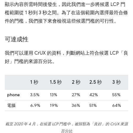
顯示內容所需時間後發生，因此我們進一步將候選 LCP 門
檻範圍從 1 秒到 3 秒之間。為了在這個範圍內選擇最符合條
件的門檻，我們接下來會檢視這些候選門檻的可行性。
可達成性
我們可以運用 CrUX 的資料，判斷網站上符合候選 LCP「良
好」門檻的來源百分比。
1 秒
1.5 秒
2 秒
2.5 秒
3 秒
phone
3.5%
13%
27%
42%
55%
電腦
6.9%
19%
36%
51%
64%
截至 2020 年 4 月，在候選 LCP 門檻中，被歸類為「良好」的 CrUX 來源
百分比