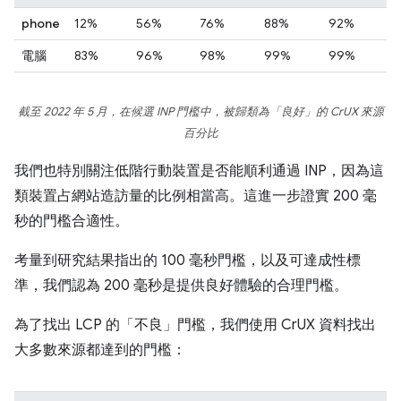
phone
12%
56%
76%
88%
92%
電腦
83%
96%
98%
99%
99%
截至 2022 年 5 月，在候選 INP 門檻中，被歸類為「良好」的 CrUX 來源
百分比
我們也特別關注低階行動裝置是否能順利通過 INP，因為這
類裝置占網站造訪量的比例相當高。這進一步證實 200 毫
秒的門檻合適性。
考量到研究結果指出的 100 毫秒門檻，以及可達成性標
準，我們認為 200 毫秒是提供良好體驗的合理門檻。
為了找出 LCP 的「不良」門檻，我們使用 CrUX 資料找出
大多數來源都達到的門檻：