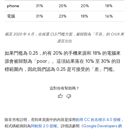
phone
31%
25%
20%
18%
電腦
31%
23%
18%
16%
截至 2020 年 4 月，在候選 CLS 門檻方面，被歸類為「不良」的 CrUX 來
源百分比
如果門檻為 0.25，約有 20% 的手機來源和 18% 的電腦來
源會被歸類為「poor」。這項結果落在 10% 至 30% 的目
標範圍內，因此我們認為 0.25 是可接受的「差」門檻。
這對你有幫助嗎？
除非另有註明，否則本頁面中的內容是採用
創用 CC 姓名標示 4.0 授權
，
程式碼範例則為
阿帕契 2.0 授權
。詳情請參閱《
Google Developers 網