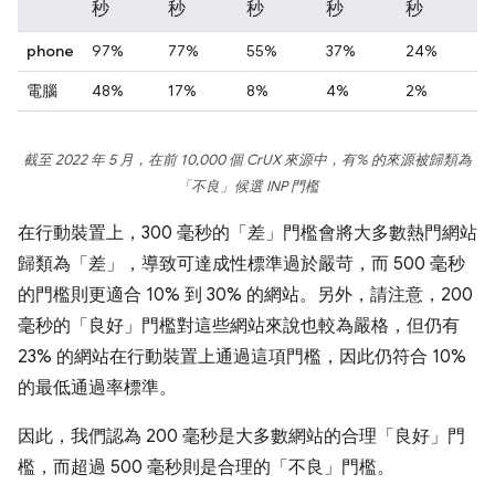
秒
秒
秒
秒
秒
phone
97%
77%
55%
37%
24%
電腦
48%
17%
8%
4%
2%
截至 2022 年 5 月，在前 10,000 個 CrUX 來源中，有% 的來源被歸類為
「不良」候選 INP 門檻
在行動裝置上，300 毫秒的「差」門檻會將大多數熱門網站
歸類為「差」，導致可達成性標準過於嚴苛，而 500 毫秒
的門檻則更適合 10% 到 30% 的網站。另外，請注意，200
毫秒的「良好」門檻對這些網站來說也較為嚴格，但仍有
23% 的網站在行動裝置上通過這項門檻，因此仍符合 10%
的最低通過率標準。
因此，我們認為 200 毫秒是大多數網站的合理「良好」門
檻，而超過 500 毫秒則是合理的「不良」門檻。