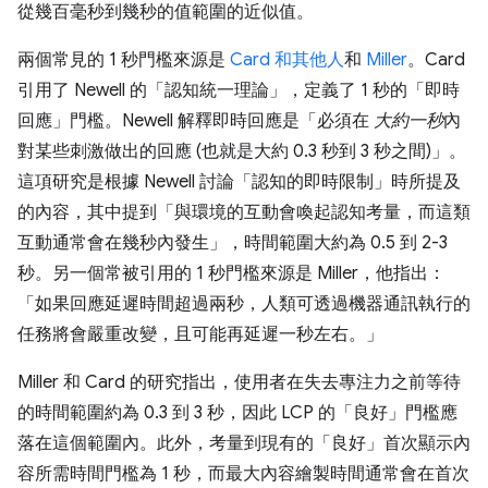
從幾百毫秒到幾秒的值範圍的近似值。
兩個常見的 1 秒門檻來源是
Card 和其他人
和
Miller
。Card
引用了 Newell 的「認知統一理論」
，定義了 1 秒的「即時
回應」門檻。Newell 解釋即時回應是「必須在
大約一秒
內
對某些刺激做出的回應 (也就是大約 0.3 秒到 3 秒之間)」。
這項研究是根據 Newell 討論「認知的即時限制」時所提及
的內容，其中提到「與環境的互動會喚起認知考量，而這類
互動通常會在幾秒內發生」，時間範圍大約為 0.5 到 2-3
秒。另一個常被引用的 1 秒門檻來源是 Miller，他指出：
「如果回應延遲時間超過兩秒，人類可透過機器通訊執行的
任務將會嚴重改變，且可能再延遲一秒左右。」
Miller 和 Card 的研究指出，使用者在失去專注力之前等待
的時間範圍約為 0.3 到 3 秒，因此 LCP 的「良好」門檻應
落在這個範圍內。此外，考量到現有的「良好」首次顯示內
容所需時間門檻為 1 秒，而最大內容繪製時間通常會在首次