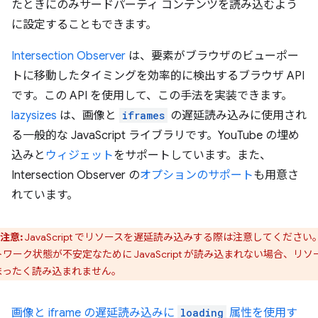
たときにのみサードパーティ コンテンツを読み込むよう
に設定することもできます。
Intersection Observer
は、要素がブラウザのビューポー
トに移動したタイミングを効率的に検出するブラウザ API
です。この API を使用して、この手法を実装できます。
lazysizes
は、画像と
iframes
の遅延読み込みに使用され
る一般的な JavaScript ライブラリです。YouTube の埋め
込みと
ウィジェット
をサポートしています。また、
Intersection Observer の
オプションのサポート
も用意さ
れています。
注意:
JavaScript でリソースを遅延読み込みする際は注意してください
ワーク状態が不安定なために JavaScript が読み込まれない場合、リソ
まったく読み込まれません。
画像と iframe の遅延読み込みに
loading
属性を使用す