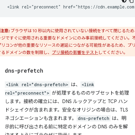
注意:
ブラウザは 10 秒以内に使用されていない接続をすべて閉じるため
ージですぐに使用される重要なドメインにのみ事前接続してください。
プリコンが他の重要なリソースの遅延につながる可能性があるため、プ
するドメインの数を制限し、
プリ接続の影響をテスト
してください。
dns-prefetch
<link rel="dns-prefetch>
は、
<link
rel="preconnect">
が処理するもののサブセットを処理
します。接続の確立には、DNS ルックアップと TCP ハン
ドシェイクが含まれます。安全なオリジンの場合は、TLS
ネゴシエーションも含まれます。
dns-prefetch
は、明
示的に呼び出される前に特定のドメインの DNS のみを解