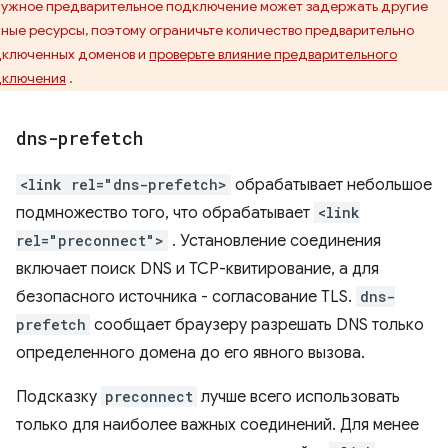
ужное предварительное подключение может задержать другие
ные ресурсы, поэтому ограничьте количество предварительно
ключенных доменов и
проверьте влияние предварительного
дключения
.
dns-prefetch
<link rel="dns-prefetch>
обрабатывает небольшое
подмножество того, что обрабатывает
<link
rel="preconnect">
. Установление соединения
включает поиск DNS и TCP-квитирование, а для
безопасного источника - согласование TLS.
dns-
prefetch
сообщает браузеру разрешать DNS только
определенного домена до его явного вызова.
Подсказку
preconnect
лучше всего использовать
только для наиболее важных соединений. Для менее