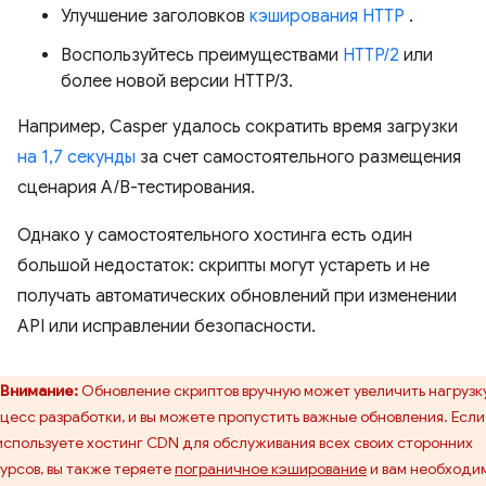
Улучшение заголовков
кэширования HTTP
.
Воспользуйтесь преимуществами
HTTP/2
или
более новой версии HTTP/3.
Например, Casper удалось сократить время загрузки
на 1,7 секунды
за счет самостоятельного размещения
сценария A/B-тестирования.
Однако у самостоятельного хостинга есть один
большой недостаток: скрипты могут устареть и не
получать автоматических обновлений при изменении
API или исправлении безопасности.
Внимание:
Обновление скриптов вручную может увеличить нагрузк
цесс разработки, и вы можете пропустить важные обновления. Если
используете хостинг CDN для обслуживания всех своих сторонних
урсов, вы также теряете
пограничное кэширование
и вам необходи