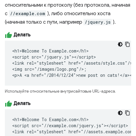
относительными к протоколу (без протокола, начиная
с
//example.com
), либо относительно хоста
(начиная только с пути, например
/jquery.js
).
Делать
<h1>Welcome To Example.com</h1>

<script src="/jquery.js"></script>

<link rel="stylesheet" href="/assets/style.css"/>

<img src="/images/logo.png"/>;

<p>A <a href="/2014/12/24">new post on cats!</a></
Используйте относительные внутрисайтовые URL-адреса.
Делать
<h1>Welcome To Example.com</h1>

<script src="//example.com/jquery.js"></script>

<link rel="stylesheet" href="//assets.example.com/s