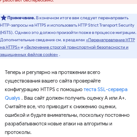
P работают бесперебойно.
Примечание.
В конечном итоге вам следует перенаправить
HTTP-запросы на HTTPS и использовать HTTP Strict Transport Security
(HSTS). Однако это должно произойти позже в процессе миграции.
Дополнительные сведения см. в разделах
«Перенаправление HTTP
на HTTPS»
и
«Включение строгой транспортной безопасности и
защищенных файлов cookie»
.
Теперь и регулярно на протяжении всего
существования вашего сайта проверяйте
конфигурацию HTTPS с помощью
теста SSL-сервера
Qualys
. Ваш сайт должен получить оценку A или A+.
Считайте все, что приводит к снижению оценки,
ошибкой и будьте внимательны, поскольку постоянно
разрабатываются новые атаки на алгоритмы и
протоколы.