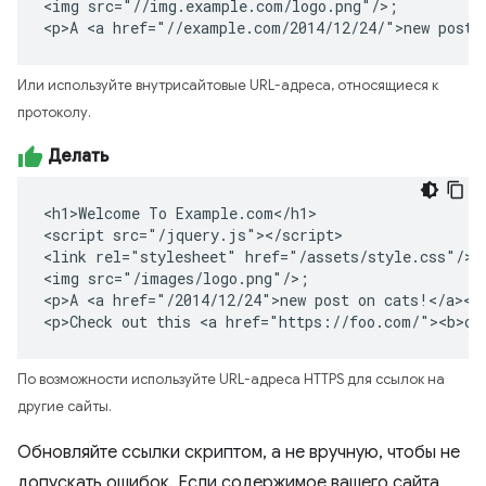
<img src="//img.example.com/logo.png"/>;

<p>A <a href="//example.com/2014/12/24/">new post 
Или используйте внутрисайтовые URL-адреса, относящиеся к
протоколу.
Делать
<h1>Welcome To Example.com</h1>

<script src="/jquery.js"></script>

<link rel="stylesheet" href="/assets/style.css"/>

<img src="/images/logo.png"/>;

<p>A <a href="/2014/12/24">new post on cats!</a></p
<p>Check out this <a href="https://foo.com/"><b>ot
По возможности используйте URL-адреса HTTPS для ссылок на
другие сайты.
Обновляйте ссылки скриптом, а не вручную, чтобы не
допускать ошибок. Если содержимое вашего сайта