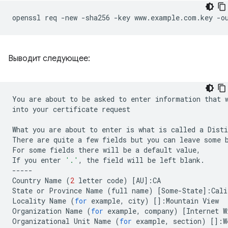
openssl
req
-new
-sha256
-key
www.example.com.key
-o
Выводит следующее:
You
are
about
to
be
asked
to
enter
information
that
into
your
certificate
request

What
you
are
about
to
enter
is
what
is
called
a
Disti
There
are
quite
a
few
fields
but
you
can
leave
some
For
some
fields
there
will
be
a
default
value,

If
you
enter
'.'
,
the
field
will
be
left
blank.

-----

Country
Name
(
2
letter
code
)
[
AU
]
:CA

State
or
Province
Name
(
full
name
)
[
Some-State
]
:Cali
Locality
Name
(
for
example,
city
)
[]
:Mountain
View

Organization
Name
(
for
example,
company
)
[
Internet
W
Organizational
Unit
Name
(
for
example,
section
)
[]
:W