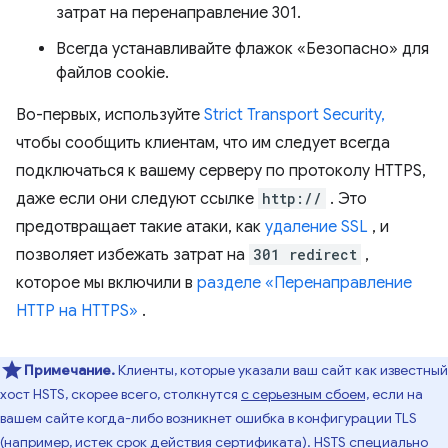
затрат на перенаправление 301.
Всегда устанавливайте флажок «Безопасно» для
файлов cookie.
Во-первых, используйте
Strict Transport Security,
чтобы сообщить клиентам, что им следует всегда
подключаться к вашему серверу по протоколу HTTPS,
даже если они следуют ссылке
http://
. Это
предотвращает такие атаки, как
удаление SSL
, и
позволяет избежать затрат на
301 redirect
,
которое мы включили в
разделе «Перенаправление
HTTP на HTTPS»
.
Примечание.
Клиенты, которые указали ваш сайт как известный
хост HSTS, скорее всего, столкнутся
с серьезным сбоем,
если на
вашем сайте когда-либо возникнет ошибка в конфигурации TLS
(например, истек срок действия сертификата). HSTS специально