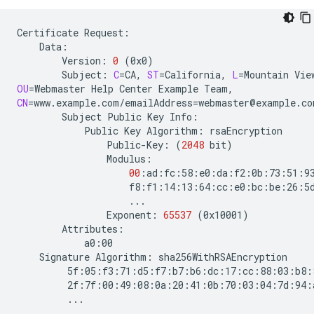
Certificate
Version:
0
(
0x0
)
Subject:
C
=
CA,
ST
=
California,
L
=
Mountain
Vie
OU
=
Webmaster
Help
Center
Example
CN
=
www.example.com/emailAddress
=
Subject
Public
Key
Public
Key
Algorithm:
Public-Key:
(
2048
bit
)
00
Exponent:
65537
(
0x10001
)
Signature
Algorithm: