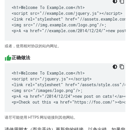
<h1>Welcome To Example.com</h1>

<script src="//example.com/jquery.js"></script>

<link rel="stylesheet" href="//assets.example.com/s
<img src="//img.example.com/logo.png"/>;

<p>A <a href="//example.com/2014/12/24/">new post 
或者，使用相对协议的站内网址。
正确做法
<h1>Welcome To Example.com</h1>

<script src="/jquery.js"></script>

<link rel="stylesheet" href="/assets/style.css"/>

<img src="/images/logo.png"/>;

<p>A <a href="/2014/12/24">new post on cats!</a></p
<p>Check out this <a href="https://foo.com/"><b>ot
请尽可能使用 HTTPS 网址链接到其他网站。
请使用脚本（而非手动）更新您的链接，以免出错。如果您