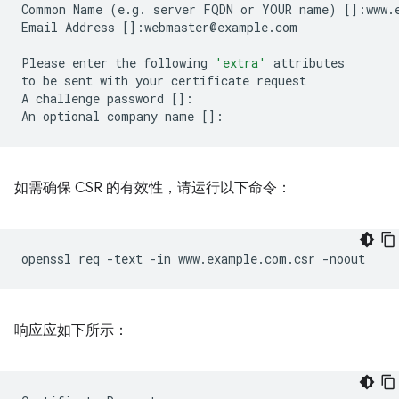
Common
Name
(
e.g.
server
FQDN
or
YOUR
name
)
[]
:www.
Email
Address
[]
:webmaster@example.com

Please
enter
the
following
'extra'
attributes

to
be
sent
with
your
certificate
request

A
challenge
password
[]
:

An
optional
company
name
[]
如需确保 CSR 的有效性，请运行以下命令：
openssl
req
-text
-in
www.example.com.csr
响应应如下所示：