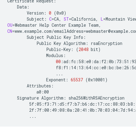
Certificate
Version:
0
(
0x0
)
Subject:
C
=
CA,
ST
=
California,
L
=
Mountain
Vie
OU
=
Webmaster
Help
Center
Example
CN
=
www.example.com/emailAddress
=
Subject
Public
Key
Public
Key
Algorithm:
Public-Key:
(
2048
bit
)
00
Exponent:
65537
(
0x10001
)
Signature
Algorithm: