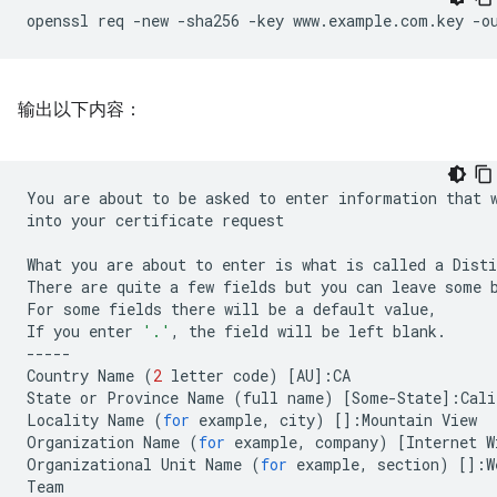
openssl
req
-new
-sha256
-key
www.example.com.key
-o
输出以下内容：
You
are
about
to
be
asked
to
enter
information
that
into
your
certificate
request

What
you
are
about
to
enter
is
what
is
called
a
Disti
There
are
quite
a
few
fields
but
you
can
leave
some
For
some
fields
there
will
be
a
default
value,

If
you
enter
'.'
,
the
field
will
be
left
blank.

-----

Country
Name
(
2
letter
code
)
[
AU
]
:CA

State
or
Province
Name
(
full
name
)
[
Some-State
]
:Cali
Locality
Name
(
for
example,
city
)
[]
:Mountain
View

Organization
Name
(
for
example,
company
)
[
Internet
W
Organizational
Unit
Name
(
for
example,
section
)
[]
:W
Team
