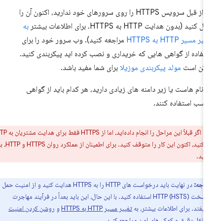
اگر از قبل سرویس HTTPS را روی سرورهای خود ندارید، اکنون آن را
 کنید (بدون هدایت HTTP به HTTPS. برای اطلاعات بیشتر
به
یر مسیر HTTP به HTTPS
مراجعه کنید). وب سرور خود را برای
تفاده از گواهی هایی که خریداری و نصب کرده اید پیکربندی کنید.
مکن است
مولد پیکربندی موزیلا
برای شما مفید باشد.
ر نام هاست یا زیر دامنه های زیادی دارید، هر کدام باید از گواهی
اسب استفاده کنند.
ر:
اگر قبلاً این مراحل را انجام داده‌اید، اما از HTTPS فقط برای هدایت مشتریان به HTTP
استفاده می‌کنید، اکنون این کار را متوقف کنید. برای اطمینان از عملکرد روان HTTPS و HTTP، بخش
ینید.
توجه:
در نهایت باید درخواست های HTTP را به HTTPS هدایت کنید و از امنیت حمل
و نقل سخت HTTP (HSTS) استفاده کنید. با این حال، این باید بعداً در فرآیند مهاجرت
 بیفتد. برای اطلاعات بیشتر، به
تغییر مسیر HTTP به HTTPS
و
روشن کردن امنیت
 نقل دقیق و کوکی‌های امن
مراجعه کنید.