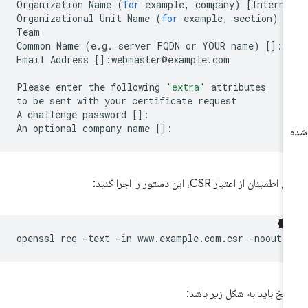
Organization
Name
(
for
example,
company
)
[
Interne
Organizational
Unit
Name
(
for
example,
section
)
[
Team

Common
Name
(
e.g.
server
FQDN
or
YOUR
name
)
[]
:w
Email
Address
[]
:webmaster@example.com

Please
enter
the
following
'extra'
attributes

to
be
sent
with
your
certificate
request

A
challenge
password
[]
:

An
optional
company
name
[]
 اطمینان از اعتبار CSR، این دستور را اجرا کنید:
openssl
req
-text
-in
www.example.com.csr
سخ باید به شکل زیر باشد: