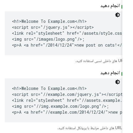
انجام دهید
<h1>Welcome To Example.com</h1>

<script src="/jquery.js"></script>

<link rel="stylesheet" href="/assets/style.css"/
<img src="/images/logo.png"/>;

<p>A <a href="/2014/12/24">new post on cats!</a
اده کنید.
انجام دهید
<h1>Welcome To Example.com</h1>

<script src="//example.com/jquery.js"></script>

<link rel="stylesheet" href="//assets.example.co
<img src="//img.example.com/logo.png"/>;

<p>A <a href="//example.com/2014/12/24/">new po
 مرتبط با پروتکل استفاده کنید.