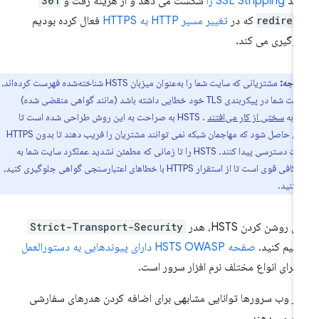
نند
SSL Stripping را
شکست می دهد و از هزینه رفت و
301
redirec
که در
تغییر مسیر HTTP به HTTPS
فعال کرده بودیم
وگیری می کند.
توجه:
مشتریانی که سایت شما را به‌عنوان میزبان HSTS شناخته‌شده فهرست کرده‌اند،
اگر سایت شما در پیکربندی TLS خود خطایی داشته باشد (مانند گواهی منقضی شده)
اً به
سختی از کار می‌افتند
. HSTS به صراحت به این روش طراحی شده است تا
اطمینان حاصل شود که مهاجمان شبکه نمی توانند مشتریان را فریب دهند تا بدون HTTPS
به سایت دسترسی پیدا کنند. HSTS را تا زمانی که مطمئن نشدید عملکرد سایت شما به
اندازه کافی قوی است تا از استقرار HTTPS با خطاهای اعتبارسنجی گواهی جلوگیری کنید،
نکنید.
ای روشن کردن HSTS، هدر
Strict-Transport-Security
ظیم کنید.
صفحه HSTS OWASP دارای پیوندهایی به دستورالعمل
برای انواع مختلف نرم افزار سرور است.
ثر وب سرورها توانایی مشابهی برای اضافه کردن هدرهای سفارشی
ائه می دهند.