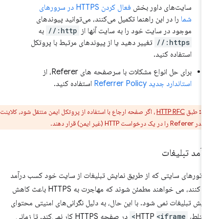
سایت‌های داور بخش
فعال کردن HTTPS در سرورهای
شما
را در این راهنما تکمیل می‌کنند، می‌توانید پیوندهای
موجود در سایت خود را به سایت آنها از
http://
به
https://
تغییر دهید یا از پیوندهای مرتبط با پروتکل
استفاده کنید.
برای حل انواع مشکلات با سرصفحه های Referer، از
استاندارد جدید Referrer Policy
استفاده کنید.
ط:
طبق
HTTP RFC
، اگر صفحه ارجاع با استفاده از پروتکل ایمن منتقل شود، کلاینت‌ها
خواست HTTP (غیر ایمن) قرار دهند.
آمد تبلیغات
راتورهای سایتی که از طریق نمایش تبلیغات از سایت خود کسب درآمد
می کنند، می خواهند مطمئن شوند که مهاجرت به HTTPS باعث کاهش
ایش تبلیغات نمی شود. با این حال، به دلیل نگرانی‌های امنیتی محتوای
تلط، HTTP
<iframe>
در صفحه HTTPS کار نمی‌کند. تا زمانی