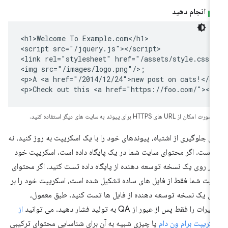
انجام دهید
<h1>Welcome To Example.com</h1>

<script src="/jquery.js"></script>

<link rel="stylesheet" href="/assets/style.css"/
<img src="/images/logo.png"/>;

<p>A <a href="/2014/12/24">new post on cats!</a>
<p>Check out this <a href="https://foo.com/"><b
 امکان از URL های HTTPS برای پیوند به سایت های دیگر استفاده کنید.
ای جلوگیری از اشتباه، پیوندهای خود را با یک اسکریپت به روز کنید، نه
 دست. اگر محتوای سایت شما در یک پایگاه داده است، اسکریپت خود
 بر روی یک نسخه توسعه دهنده از پایگاه داده تست کنید. اگر محتوای
یت شما فقط از فایل های ساده تشکیل شده است، اسکریپت خود را بر
ی یک نسخه توسعه دهنده از فایل ها تست کنید. طبق معمول،
یرات را فقط پس از عبور از QA به تولید فشار دهید. می توانید
از
کریپت برام ون دام
یا چیزی شبیه به آن برای شناسایی محتوای ترکیبی