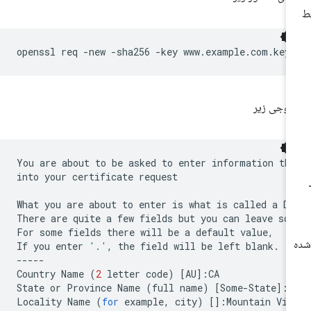
openssl
req
-new
-sha256
-key
www.example.com.key
وجی زیر
You
are
about
to
be
asked
to
enter
information
th
into
your
certificate
request

What
you
are
about
to
enter
is
what
is
called
a
Di
There
are
quite
a
few
fields
but
you
can
leave
so
For
some
fields
there
will
be
a
default
value,

If
you
enter
'.'
,
the
field
will
be
left
blank.

-----

Country
Name
(
2
letter
code
)
[
AU
]
:CA

State
or
Province
Name
(
full
name
)
[
Some-State
]
:C
Locality
Name
(
for
example,
city
)
[]
:Mountain
View