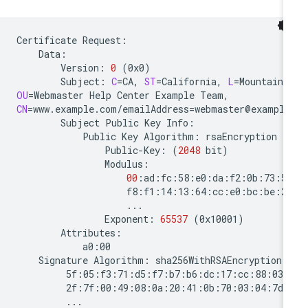
Certificate
Version:
0
(
0x0
)
Subject:
C
=
CA,
ST
=
California,
L
=
Mountain
OU
=
Webmaster
Help
Center
Example
CN
=
www.example.com/emailAddress
=
Subject
Public
Key
Public
Key
Algorithm:
Public-Key:
(
2048
bit
)
00
Exponent:
65537
(
0x10001
)
Signature
Algorithm: