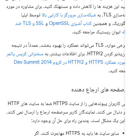
انید این هزینه ها را کاهش داده و مستهلک کنید. برای مشاوره در مورد
نه‌سازی TLS، به
شبکه‌سازی مرورگر با کارایی بالا
توسط ایلیا
یگوریک، و همچنین
کتاب آشپزی OpenSSL
و
SSL و TLS ضد
وله
ایوان ریستیک مراجعه کنید.
در برخی موارد، TLS می‌تواند عملکرد را بهبود بخشد، عمدتاً در نتیجه
ن‌پذیر کردن HTTP/2. برای اطلاعات بیشتر، به
سخنرانی کریس پالمر
رد عملکرد HTTPS و HTTP/2 در کروم Dev Summit 2014
اجعه کنید.
رصفحه های ارجاع دهنده
وقتی کاربران پیوندهایی را از سایت HTTPS شما به سایت های HTTP
گر دنبال می کنند، نمایندگان کاربر سرصفحه ارجاع را ارسال نمی کنند.
ر این یک مشکل است، چندین راه برای حل آن وجود دارد:
سایر سایت ها باید به HTTPS مهاجرت کنند. اگر