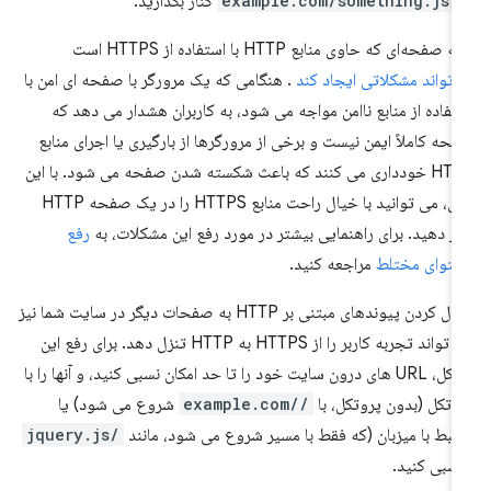
//example.com/someth
کنار بگذارید.
ئه صفحه‌ای که حاوی منابع HTTP با استفاده از HTTPS است
‌تواند مشکلاتی ایجاد کند
. هنگامی که یک مرورگر با صفحه ای امن با
تفاده از منابع ناامن مواجه می شود، به کاربران هشدار می دهد که
حه کاملاً ایمن نیست و برخی از مرورگرها از بارگیری یا اجرای منابع
HTTP خودداری می کنند که باعث شکسته شدن صفحه می شود. با این
حال، می توانید با خیال راحت منابع HTTPS را در یک صفحه HTTP
ار دهید. برای راهنمایی بیشتر در مورد رفع این مشکلات، به
رفع
توای مختلط
مراجعه کنید.
دنبال کردن پیوندهای مبتنی بر HTTP به صفحات دیگر در سایت شما نیز
می تواند تجربه کاربر را از HTTPS به HTTP تنزل دهد. برای رفع این
مشکل، URL های درون سایت خود را تا حد امکان نسبی کنید، و آنها را با
وتکل (بدون پروتکل، با
//example.com
شروع می شود) یا
تبط با میزبان (که فقط با مسیر شروع می شود، مانند
/jquery.js
نسبی کنید.