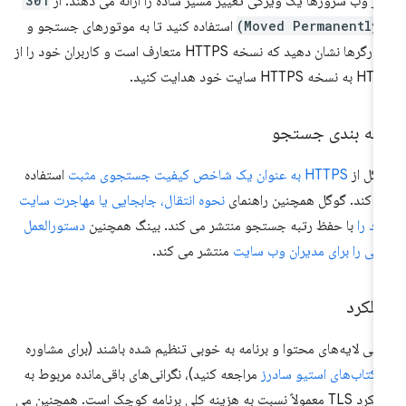
ثر وب سرورها یک ویژگی تغییر مسیر ساده را ارائه می دهند. از
301
(Moved Per
استفاده کنید تا به موتورهای جستجو و
مرورگرها نشان دهید که نسخه HTTPS متعارف است و کاربران خود را از
سخه HTTPS سایت خود هدایت کنید.
تبه بندی جستجو
گل از
HTTPS به عنوان یک شاخص کیفیت جستجوی مثبت
استفاده
 کند. گوگل همچنین راهنمای
نحوه انتقال، جابجایی یا مهاجرت سایت
د را
با حفظ رتبه جستجو منتشر می کند. بینگ همچنین
دستورالعمل
یی را برای مدیران وب سایت
منتشر می کند.
ملکرد
تی لایه‌های محتوا و برنامه به خوبی تنظیم شده باشند (برای مشاوره
ه
کتاب‌های استیو سادرز
مراجعه کنید)، نگرانی‌های باقی‌مانده مربوط به
عملکرد TLS معمولاً نسبت به هزینه کلی برنامه کوچک است. همچنین می