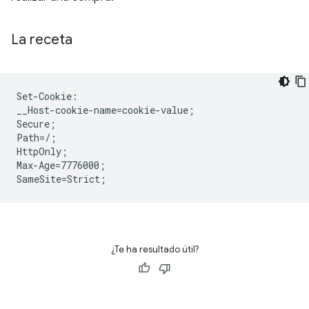
La receta
Set-Cookie:

__Host-cookie-name=cookie-value;

Secure;

Path=/;

HttpOnly;

Max-Age=7776000;

¿Te ha resultado útil?