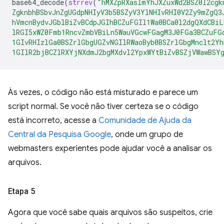
base64_decode
(
strrev
(
"hMXZpRXaslmYhJXZuxWd2BSZ0l2cgk
ZgknbhBSbvJnZgUGdpNHIyV3b5BSZyV3YlNHIvRHI0V2Zy9mZgQ3
hVmcnBydvJGblBiZvBCdpJGIhBCZuFGIl1Wa0BCa0l2dgQXdCBi
lRGI5xWZ0Fmb1RncvZmbVBiLn5WauVGcwFGagM3J0FGa3BCZuFG
1GIvRHIzlGa0BSZrlGbgUGZvNGIlRWaoByb0BSZrlGbgMnclt2Yh
1GIlR2bjBCZlRXYjNXdmJ2bgMXdvl2YpxWYtBiZvBSZjVWawBSY
Às vezes, o código não está misturado e parece um
script normal. Se você não tiver certeza se o código
está incorreto, acesse a
Comunidade de Ajuda da
Central da Pesquisa Google
, onde um grupo de
webmasters experientes pode ajudar você a analisar os
arquivos.
Etapa 5
Agora que você sabe quais arquivos são suspeitos, crie