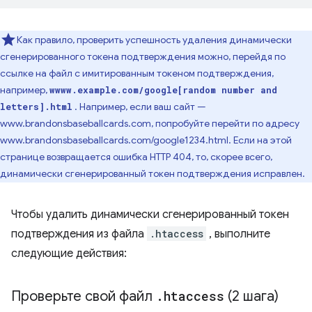
Как правило, проверить успешность удаления динамически
сгенерированного токена подтверждения можно, перейдя по
ссылке на файл с имитированным токеном подтверждения,
например,
wwww.example.com/google[random number and
. Например, если ваш сайт —
letters].html
www.brandonsbaseballcards.com, попробуйте перейти по адресу
www.brandonsbaseballcards.com/google1234.html. Если на этой
странице возвращается ошибка HTTP 404, то, скорее всего,
динамически сгенерированный токен подтверждения исправлен.
Чтобы удалить динамически сгенерированный токен
подтверждения из файла
.htaccess
, выполните
следующие действия:
Проверьте свой файл
.
htaccess
(2 шага)