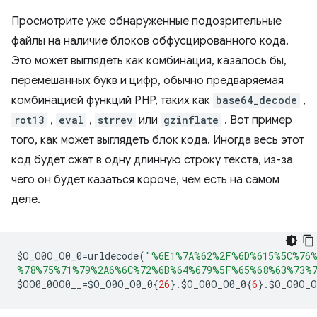
Просмотрите уже обнаруженные подозрительные
файлы на наличие блоков обфусцированного кода.
Это может выглядеть как комбинация, казалось бы,
перемешанных букв и цифр, обычно предваряемая
комбинацией функций PHP, таких как
base64_decode
,
rot13
,
eval
,
strrev
или
gzinflate
. Вот пример
того, как может выглядеть блок кода. Иногда весь этот
код будет сжат в одну длинную строку текста, из-за
чего он будет казаться короче, чем есть на самом
деле.
$
O_O0O_O0_0
=
urldecode
(
"%6E1%7A%62%2F%6D%615%5C%76%
%78%75%71%79%2A6%6C%72%6B%64%679%5F%65%68%63%73%7
$
OO0_0OO0__
=
$
O_O0O_O0_0
{
26
}.
$
O_O0O_O0_0
{
6
}.
$
O_O0O_O