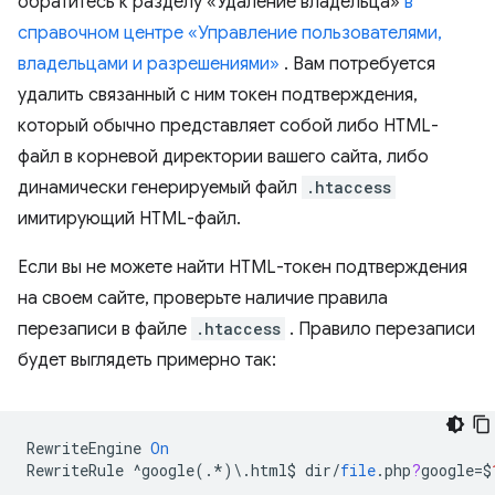
обратитесь к разделу «Удаление владельца»
в
справочном центре «Управление пользователями,
владельцами и разрешениями»
. Вам потребуется
удалить связанный с ним токен подтверждения,
который обычно представляет собой либо HTML-
файл в корневой директории вашего сайта, либо
динамически генерируемый файл
.htaccess
имитирующий HTML-файл.
Если вы не можете найти HTML-токен подтверждения
на своем сайте, проверьте наличие правила
перезаписи в файле
.htaccess
. Правило перезаписи
будет выглядеть примерно так:
RewriteEngine
On
RewriteRule
^
google
(.
*
)
\
.
html
$
dir
/
file
.
php
?
google
=
$