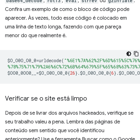
base64_decode
,
rot13
,
eval
,
strrev
ou
gzinflate
.
Confira um exemplo de como o bloco de código pode
aparecer. Às vezes, todo esse código é colocado em
uma linha de texto longa, fazendo com que pareça
menor do que realmente é.
$
O_O0O_O0_0
=
urldecode
(
"%6E1%7A%62%2F%6D%615%5C%76%
%78%75%71%79%2A6%6C%72%6B%64%679%5F%65%68%63%73%7
$
OO0_0OO0__
=
$
O_O0O_O0_0
{
26
}.
$
O_O0O_O0_0
{
6
}.
$
O_O0O_O
Verificar se o site está limpo
Depois de se livrar dos arquivos hackeados, verifique se
seu trabalho valeu a pena. Lembra das páginas de
conteúdo sem sentido que você identificou
anteriormente? Use a ferramenta Buscar como o Google