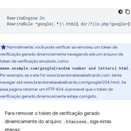
RewriteEngine
On
RewriteRule
^
google
(.
*
)
\
.
html
$
dir
/
file
.
php
?
google
=
$
Normalmente, você pode verificar se removeu um token de
verificação gerado dinamicamente navegando até um arquivo de
token de verificação simulado, como
.
wwww.example.com/google[random number and letters].html
Por exemplo, se o site for www.brandonsbaseballcards.com, tente
navegar até www.brandonsbaseballcards.com/google1234.html. Se
essa página retornar um HTTP 404, é provável que o token de
verificação gerado dinamicamente esteja corrigido.
Para remover o token de verificação gerado
dinamicamente do arquivo
.htaccess
, siga estas
etapas: