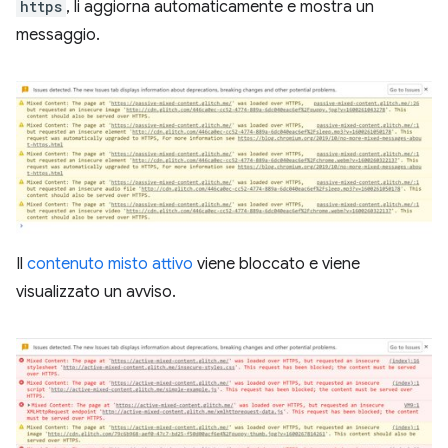
https
, li aggiorna automaticamente e mostra un
messaggio.
Il
contenuto misto attivo
viene bloccato e viene
visualizzato un avviso.