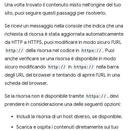
Una volta trovato il contenuto misto nell'origine del tuo
sito, puoi seguire questi passaggi per risolverlo.
Se ricevi un messaggio nella console che indica che una
richiesta di risorsa è stata aggiornata automaticamente
da HTTP a HTTPS, puoi modificare in modo sicuro l'URL
http://
della risorsa nel codice in
https://
. Puoi
anche verificare se una risorsa è disponibile in modo
sicuro modificando
http://
in
https://
nella barra
degli URL del browser e tentando di aprire l'URL in una
scheda del browser.
Se la risorsa non è disponibile tramite
https://
, devi
prendere in considerazione una delle seguenti opzioni:
Includi la risorsa di un host diverso, se disponibile.
Scarica e ospita i contenuti direttamente sul tuo