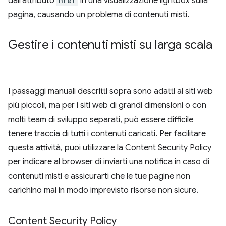
dall'attributo
href
in una visualizzazione lightbox sulla
pagina, causando un problema di contenuti misti.
Gestire i contenuti misti su larga scala
I passaggi manuali descritti sopra sono adatti ai siti web
più piccoli, ma per i siti web di grandi dimensioni o con
molti team di sviluppo separati, può essere difficile
tenere traccia di tutti i contenuti caricati. Per facilitare
questa attività, puoi utilizzare la Content Security Policy
per indicare al browser di inviarti una notifica in caso di
contenuti misti e assicurarti che le tue pagine non
carichino mai in modo imprevisto risorse non sicure.
Content Security Policy