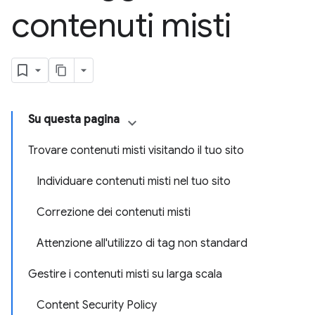
contenuti misti
Su questa pagina
Trovare contenuti misti visitando il tuo sito
Individuare contenuti misti nel tuo sito
Correzione dei contenuti misti
Attenzione all'utilizzo di tag non standard
Gestire i contenuti misti su larga scala
Content Security Policy