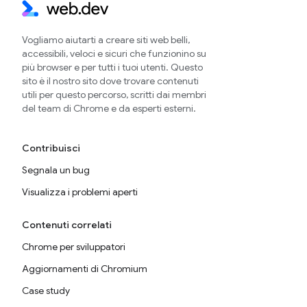
Vogliamo aiutarti a creare siti web belli,
accessibili, veloci e sicuri che funzionino su
più browser e per tutti i tuoi utenti. Questo
sito è il nostro sito dove trovare contenuti
utili per questo percorso, scritti dai membri
del team di Chrome e da esperti esterni.
Contribuisci
Segnala un bug
Visualizza i problemi aperti
Contenuti correlati
Chrome per sviluppatori
Aggiornamenti di Chromium
Case study