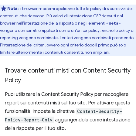
Nota
: i browser moderni applicano tutte le policy di sicurezza dei
contenuti che ricevono. Più valori di intestazione CSP ricevuti dal
browser nell'intestazione della risposta o negli elementi
<meta>
vengono combinati e applicati come un'unica policy; anche le policy di
reporting vengono combinate. I criteri vengono combinati prendendo
l'intersezione dei criteri, ovvero ogni criterio dopo il primo può solo
limitare ulteriormente i contenuti consentiti, non ampliarli.
Trovare contenuti misti con Content Security
Policy
Puoi utilizzare la Content Security Policy per raccogliere
report sui contenuti misti sul tuo sito. Per attivare questa
funzionalità, imposta la direttiva
Content-Security-
Policy-Report-Only
aggiungendola come intestazione
della risposta per il tuo sito.