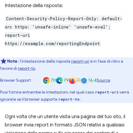
Intestazione della risposta:
Content-Security-Policy-Report-Only: default-
src https: 'unsafe-inline' 'unsafe-eval';
report-uri
https://example.com/reportingEndpoint
Nota
: l'intestazione della risposta
report-uri
è in fase di ritiro a
favore di
report-to
.
70
79
16.4
Browser Support
Source
Puoi fornire entrambe le intestazioni, nel qual caso
verrà
report-uri
ignorata se il browser supporta
.
report-to
Ogni volta che un utente visita una pagina del tuo sito, il
browser invia report in formato JSON relativi a qualsiasi