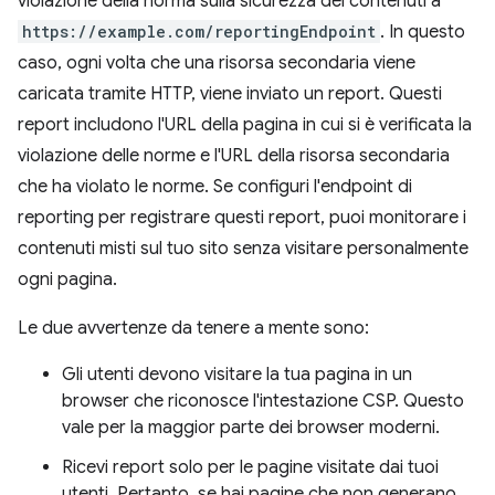
violazione della norma sulla sicurezza dei contenuti a
https://example.com/reportingEndpoint
. In questo
caso, ogni volta che una risorsa secondaria viene
caricata tramite HTTP, viene inviato un report. Questi
report includono l'URL della pagina in cui si è verificata la
violazione delle norme e l'URL della risorsa secondaria
che ha violato le norme. Se configuri l'endpoint di
reporting per registrare questi report, puoi monitorare i
contenuti misti sul tuo sito senza visitare personalmente
ogni pagina.
Le due avvertenze da tenere a mente sono:
Gli utenti devono visitare la tua pagina in un
browser che riconosce l'intestazione CSP. Questo
vale per la maggior parte dei browser moderni.
Ricevi report solo per le pagine visitate dai tuoi
utenti. Pertanto, se hai pagine che non generano