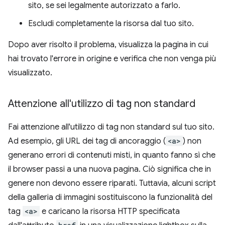
sito, se sei legalmente autorizzato a farlo.
Escludi completamente la risorsa dal tuo sito.
Dopo aver risolto il problema, visualizza la pagina in cui
hai trovato l'errore in origine e verifica che non venga più
visualizzato.
Attenzione all'utilizzo di tag non standard
Fai attenzione all'utilizzo di tag non standard sul tuo sito.
Ad esempio, gli URL dei tag di ancoraggio (
<a>
) non
generano errori di contenuti misti, in quanto fanno sì che
il browser passi a una nuova pagina. Ciò significa che in
genere non devono essere riparati. Tuttavia, alcuni script
della galleria di immagini sostituiscono la funzionalità del
tag
<a>
e caricano la risorsa HTTP specificata