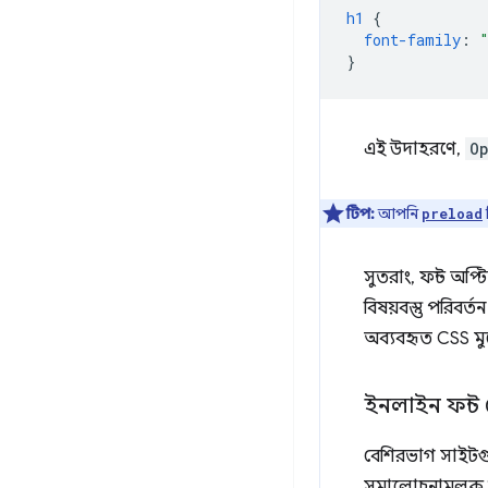
h1
{
font-family
:
}
এই উদাহরণে,
O
টিপ:
আপনি
preload
সুতরাং, ফন্ট অপ্
বিষয়বস্তু পরিব
অব্যবহৃত CSS মুছ
ইনলাইন ফন্ট
বেশিরভাগ সাইটগুল
সমালোচনামূলক স্