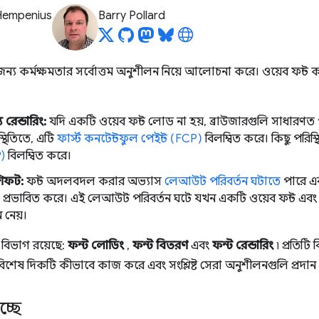
Hempenius
Barry Pollard
জন্য কর্মক্ষমতার সর্বোত্তম অনুশীলন নিয়ে আলোচনা করে। ওয়েব ফন্ট কর্
য রেন্ডারিং:
যদি একটি ওয়েব ফন্ট লোড না হয়, ব্রাউজারগুলি সাধারণত পা
থিতিতে, এটি
ফার্স্ট কনটেন্টফুল পেইন্ট (FCP)
বিলম্বিত করে। কিছু পরিস্
)
বিলম্বিত করে।
িফট:
ফন্ট অদলবদল করার অভ্যাস
লেআউট পরিবর্তন ঘটাতে
পারে এ
প্রভাবিত করে। এই লেআউট পরিবর্তন ঘটে যখন একটি ওয়েব ফন্ট এবং এর ফ
ন নেয়।
 বিভাগ রয়েছে:
ফন্ট লোডিং
,
ফন্ট বিতরণ
এবং
ফন্ট রেন্ডারিং
৷ প্রতিটি 
িশেষ দিকটি কীভাবে কাজ করে এবং সংশ্লিষ্ট সেরা অনুশীলনগুলি প্রদান
্ছে