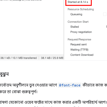
বুঝুন
র্বোত্তম অনুশীলনে ডুব দেওয়ার আগে
@font-face
কীভাবে কাজ কর
রে তা বোঝা গুরুত্বপূর্ণ।
ষণা যেকোনো ওয়েব ফন্টের সাথে কাজ করার একটি অপরিহার্য অংশ। সর্ব