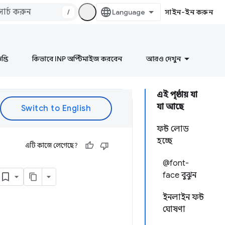
/
সাইন-ইন করুন
প্তি
কিভাবে INP অপ্টিমাইজ করবেন
আরও দেখুন
এই পৃষ্ঠায় যা
যা আছে
ফন্ট লোড
হচ্ছে
এটি কাজে লেগেছে?
@font-
face বুঝুন
ইনলাইন ফন্ট
ঘোষণা