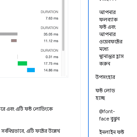
আপনার
ফলব্যাক
ফন্ট এবং
আপনার
ওয়েবফন্টের
মধ্যে
স্থানান্তর হ্রাস
করুন
উপসংহার
ফন্ট লোড
হচ্ছে
ে এবং এটি ফন্ট লোডিংকে
@font-
face বুঝুন
নিম্নভাবে, এটি ফন্টের উল্লেখ
ইনলাইন ফন্ট