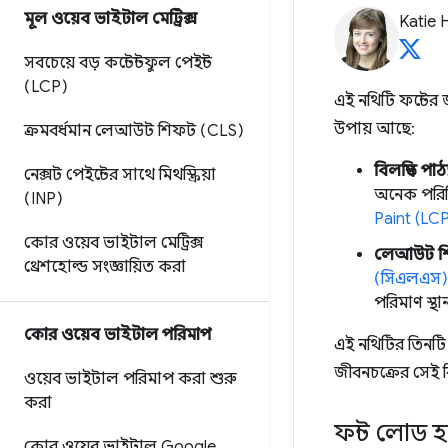
মূল ওয়েব ভাইটাল মেট্রিক্স
Katie 
সবচেয়ে বড় কন্টেন্টফুল পেইন্ট
(LCP)
এই নথিটি ফন্টের 
উপায় আছে:
ক্রমবর্ধমান লেআউট শিফট (CLS)
বিলম্বিত পাঠ্
নেক্সট পেইন্টের সাথে মিথস্ক্রিয়া
অনেক পরিস্
(INP)
Paint (LCP
কোর ওয়েব ভাইটাল মেট্রিক্স
লেআউট শ
থ্রেশহোল্ড সংজ্ঞায়িত করা
(সিএলএস)
পরিমাণ স্থা
কোর ওয়েব ভাইটাল পরিমাপ
এই নথিটির তিনটি
জীবনচক্রের সেই ব
ওয়েব ভাইটাল পরিমাপ করা শুরু
করা
ফন্ট লোড হচ
কোর ওয়েব ভাইটাল Google