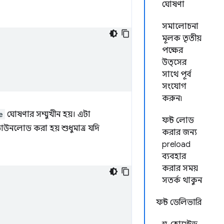
ঘোষণা
সমালোচনা
মূলক তৃতীয়
পক্ষের
উত্সের
সাথে পূর্ব
সংযোগ
করুন৷
e
ঘোষণার সম্মুখীন হয়। এটা
ফন্ট লোড
াউনলোড করা হয় শুধুমাত্র যদি
করার জন্য
preload
ব্যবহার
করার সময়
সতর্ক থাকুন
ফন্ট ডেলিভারি