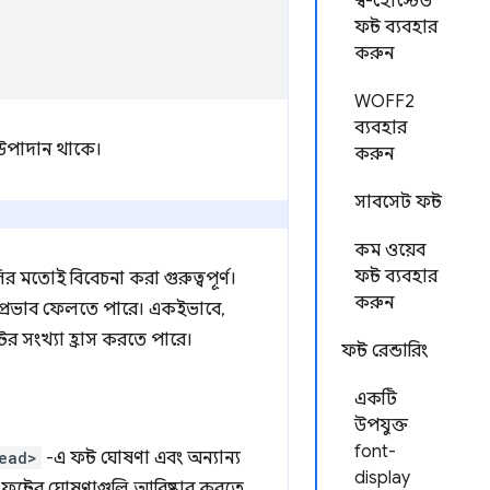
স্ব-হোস্টেড
ফন্ট ব্যবহার
করুন
WOFF2
ব্যবহার
পাদান থাকে।
করুন
সাবসেট ফন্ট
কম ওয়েব
ফন্ট ব্যবহার
র মতোই বিবেচনা করা গুরুত্বপূর্ণ।
করুন
য প্রভাব ফেলতে পারে। একইভাবে,
ের সংখ্যা হ্রাস করতে পারে।
ফন্ট রেন্ডারিং
একটি
উপযুক্ত
font-
ead>
-এ ফন্ট ঘোষণা এবং অন্যান্য
display
 ফন্টের ঘোষণাগুলি আবিষ্কার করতে