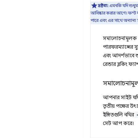
দ্রষ্টব্য:
এমনকি যদি শুধুম
আবিষ্কার করার আগে। ফন্ট 
পারে এবং এর সাথে অন্যান্য 
সমালোচনামূলক C
পারফরম্যান্সের সু
এবং আদর্শভাবে 
রেন্ডার ব্লকিং ফ্
সমালোচনামূলক
আপনার সাইট যদি 
তৃতীয় পক্ষের উ
ইঙ্গিতগুলি নথির
সেট আপ করে।