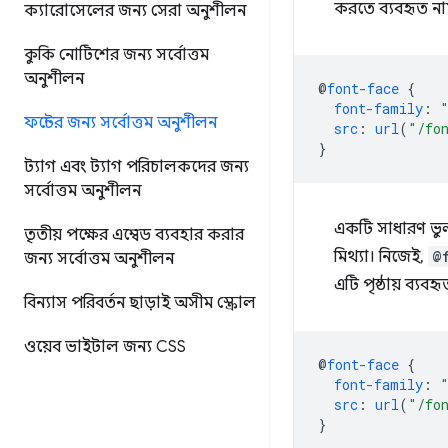
করতে ব্যবহৃত নাম
ক্যারোসেলের জন্য সেরা অনুশীলন
কুকি নোটিশের জন্য সর্বোত্তম
অনুশীলন
@
font-face
{
font-family
:
ফন্টের জন্য সর্বোত্তম অনুশীলন
src
:
url
(
"/fo
}
ট্যাগ এবং ট্যাগ পরিচালকদের জন্য
সর্বোত্তম অনুশীলন
একটি সাধারণ ভু
তৃতীয় পক্ষের এম্বেড ব্যবহার করার
মিথ্যা। নিজেই,
@
জন্য সর্বোত্তম অনুশীলন
এটি পৃষ্ঠায় ব্যবহ
বিন্যাস পরিবর্তন ছাড়াই অসীম স্ক্রোল
ওয়েব ভাইটাল জন্য CSS
@
font-face
{
font-family
:
src
:
url
(
"/fo
}