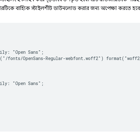
জারটিকে বাহ্যিক স্টাইলশীট ডাউনলোড করার জন্য অপেক্ষা করতে হবে
ily: "Open Sans";

("/fonts/OpenSans-Regular-webfont.woff2") format("woff2
ily: "Open Sans";
