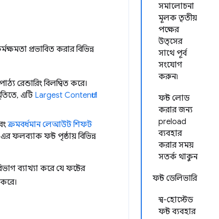
সমালোচনা
মূলক তৃতীয়
পক্ষের
উত্সের
মক্ষমতা প্রভাবিত করার বিভিন্ন
সাথে পূর্ব
সংযোগ
করুন৷
ঠ্য রেন্ডারিং বিলম্বিত করে।
থিতিতে, এটি
Largest Contentful
ফন্ট লোড
করার জন্য
preload
বং
ক্রমবর্ধমান লেআউট শিফট
ব্যবহার
লব্যাক ফন্ট পৃষ্ঠায় বিভিন্ন
করার সময়
সতর্ক থাকুন
বিভাগ ব্যাখ্যা করে যে ফন্টের
ফন্ট ডেলিভারি
 করে।
স্ব-হোস্টেড
ফন্ট ব্যবহার