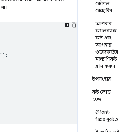
কৌশল
 না।
বেছে নিন
আপনার
ফ্যালব্যাক
ফন্ট এবং
আপনার
ওয়েবফন্টের
");

মধ্যে শিফট
হ্রাস করুন
উপসংহার
ফন্ট লোড
হচ্ছে
@font-
face বুঝতে