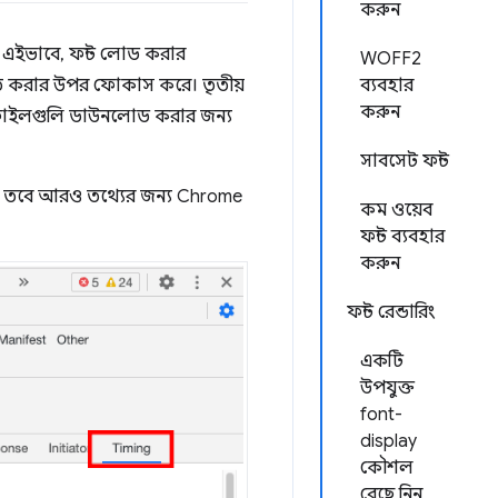
করুন
ারে. এইভাবে, ফন্ট লোড করার
WOFF2
্চিত করার উপর ফোকাস করে। তৃতীয়
ব্যবহার
করুন
ট ফাইলগুলি ডাউনলোড করার জন্য
সাবসেট ফন্ট
 হন তবে আরও তথ্যের জন্য Chrome
কম ওয়েব
ফন্ট ব্যবহার
করুন
ফন্ট রেন্ডারিং
একটি
উপযুক্ত
font-
display
কৌশল
বেছে নিন