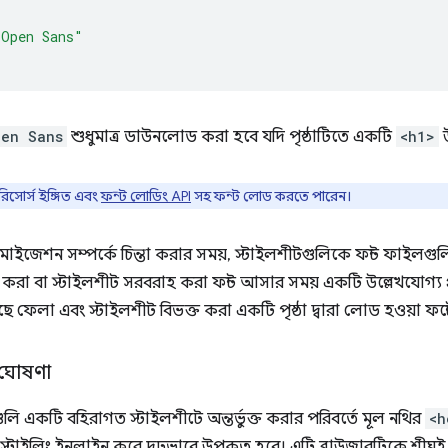
"Open Sans"
pen Sans
শুধুমাত্র ডাউনলোড করা হবে যদি পৃষ্ঠাটিতে একটি
<h1>
উ
রিসোর্স ইঙ্গিত এবং
ফন্ট লোডিং API
সহ ফন্ট লোড করতে পারেন।
টিমাইজেশন সম্পর্কে চিন্তা করার সময়, স্টাইলশীটগুলিকে ফন্ট ফাইলগুলি
র্তন করা বা স্টাইলশীট সরবরাহ করা ফন্ট আসার সময় একটি উল্লেখযোগ্
ে ফেলা এবং স্টাইলশীট বিভক্ত করা একটি পৃষ্ঠা দ্বারা লোড হওয়া ফন্ট
 ঘোষণা
ি একটি বহিরাগত স্টাইলশীটে অন্তর্ভুক্ত করার পরিবর্তে মূল নথির
<h
টাইলিং ইনলাইন করে দৃঢ়ভাবে উপকৃত হবে। এটি ব্রাউজারটিকে শীঘ্রই