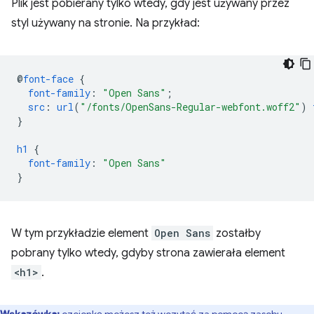
Plik jest pobierany tylko wtedy, gdy jest używany przez
styl używany na stronie. Na przykład:
@
font-face
{
font-family
:
"Open Sans"
;
src
:
url
(
"/fonts/OpenSans-Regular-webfont.woff2"
)
}
h1
{
font-family
:
"Open Sans"
}
W tym przykładzie element
Open Sans
zostałby
pobrany tylko wtedy, gdyby strona zawierała element
<h1>
.
Wskazówka:
czcionkę możesz też wczytać za pomocą zasobu