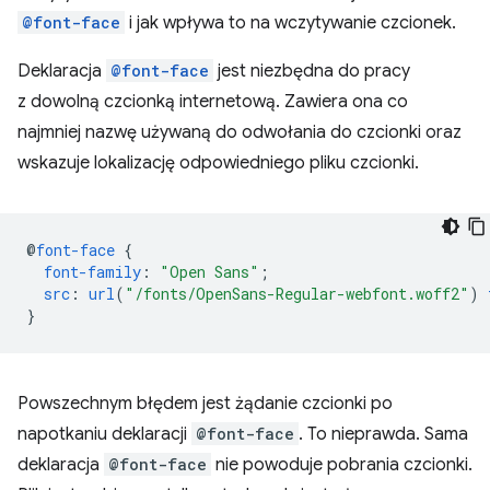
@font-face
i jak wpływa to na wczytywanie czcionek.
Deklaracja
@font-face
jest niezbędna do pracy
z dowolną czcionką internetową. Zawiera ona co
najmniej nazwę używaną do odwołania do czcionki oraz
wskazuje lokalizację odpowiedniego pliku czcionki.
@
font-face
{
font-family
:
"Open Sans"
;
src
:
url
(
"/fonts/OpenSans-Regular-webfont.woff2"
)
}
Powszechnym błędem jest żądanie czcionki po
napotkaniu deklaracji
@font-face
. To nieprawda. Sama
deklaracja
@font-face
nie powoduje pobrania czcionki.