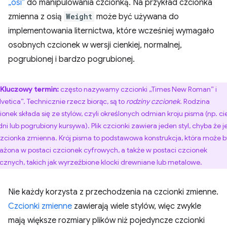
„osi”
do manipulowania czcionką. Na przykład czcionka
zmienna z osią
Weight
może być używana do
implementowania liternictwa, które wcześniej wymagało
osobnych czcionek w wersji cienkiej, normalnej,
pogrubionej i bardzo pogrubionej.
Kluczowy termin:
często nazywamy czcionki „Times New Roman” i
lvetica”. Technicznie rzecz biorąc, są to
rodziny czcionek
. Rodzina
ionek składa się ze stylów, czyli określonych odmian kroju pisma (np. cie
dni lub pogrubiony kursywa). Plik czcionki zawiera jeden styl, chyba że j
czcionka zmienna. Krój pisma to podstawowa konstrukcja, która może 
ażona w postaci czcionek cyfrowych, a także w postaci czcionek
ycznych, takich jak wyrzeźbione klocki drewniane lub metalowe.
Nie każdy korzysta z przechodzenia na czcionki zmienne.
Czcionki zmienne
zawierają wiele stylów, więc zwykle
mają większe rozmiary plików niż pojedyncze czcionki