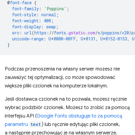
@
font-face
{
font-family
:
'Poppins'
;
font-style
:
normal
;
font-weight
:
400
;
font-display
:
swap
;
src
:
url
(
https
://
fonts
.
gstatic
.
com
/
s
/
poppins
/
v20
/
p
unicode-range
:
U
+
0000-00FF
,
U
+
0131
,
U
+
0152-0153
,
U
}
Podczas przenoszenia na własny serwer możesz nie
zauważyć tej optymalizacji, co może spowodować
większe pliki czcionek na komputerze lokalnym.
Jeśli dostawca czcionek na to pozwala, możesz ręcznie
wybrać podzbiór czcionek. Możesz to zrobić za pomocą
interfejsu API (
Google Fonts obsługuje to za pomocą
parametru
text
) lub ręcznie edytując pliki czcionek,
a następnie przechowując je na własnym serwerze.