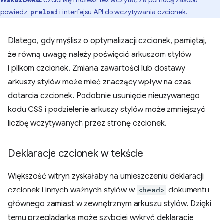
powiedzi
i
interfejsu API do wczytywania czcionek
.
preload
Dlatego, gdy myślisz o optymalizacji czcionek, pamiętaj,
że równą uwagę należy poświęcić arkuszom stylów
i plikom czcionek. Zmiana zawartości lub dostawy
arkuszy stylów może mieć znaczący wpływ na czas
dotarcia czcionek. Podobnie usunięcie nieużywanego
kodu CSS i podzielenie arkuszy stylów może zmniejszyć
liczbę wczytywanych przez stronę czcionek.
Deklaracje czcionek w tekście
Większość witryn zyskałaby na umieszczeniu deklaracji
czcionek i innych ważnych stylów w
<head>
dokumentu
głównego zamiast w zewnętrznym arkuszu stylów. Dzięki
temu przeglądarka może szybciej wykryć deklaracje