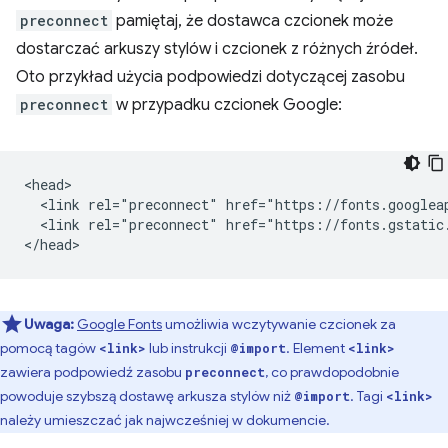
preconnect
pamiętaj, że dostawca czcionek może
dostarczać arkuszy stylów i czcionek z różnych źródeł.
Oto przykład użycia podpowiedzi dotyczącej zasobu
preconnect
w przypadku czcionek Google:
<head>

  <link rel="preconnect" href="https://fonts.googleap
  <link rel="preconnect" href="https://fonts.gstatic.
Uwaga:
Google Fonts
umożliwia wczytywanie czcionek za
pomocą tagów
lub instrukcji
. Element
<link>
@import
<link>
zawiera podpowiedź zasobu
, co prawdopodobnie
preconnect
powoduje szybszą dostawę arkusza stylów niż
. Tagi
@import
<link>
należy umieszczać jak najwcześniej w dokumencie.