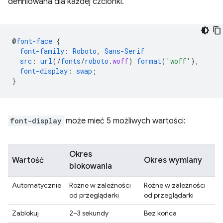
definiowana dla każdej czcionki.
@
font-face
{
font-family
:
Roboto
,
Sans-Serif
src
:
url
(/
fonts
/
roboto
.
woff
)
format
(
'woff'
),
font-display
:
swap
;
}
font-display
może mieć 5 możliwych wartości:
Okres
Wartość
Okres wymiany
blokowania
Automatycznie
Różne w zależności
Różne w zależności
od przeglądarki
od przeglądarki
Zablokuj
2–3 sekundy
Bez końca