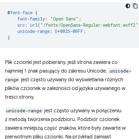
@
font-face
{
font-family
:
"Open Sans"
;
src
:
url
(
"/fonts/OpenSans-Regular-webfont.woff2"
unicode-range
:
U
+
0025-00FF
;
}
Plik czcionki jest pobierany, jeśli strona zawiera co
najmniej 1 znak pasujący do zakresu Unicode.
unicode-
range
jest często używany do wyświetlania różnych
plików czcionek w zależności od języka używanego w
treści strony.
unicode-range
jest często używany w połączeniu
z metodą tworzenia podzbioru. Podzbiór czcionek
zawiera mniejszą część znaków, które były zawarte w
pierwotnym pliku czcionki. Na przykład zamiast