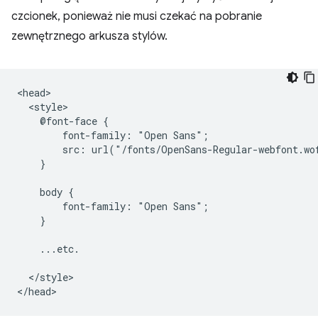
czcionek, ponieważ nie musi czekać na pobranie
zewnętrznego arkusza stylów.
<head>

  <style>

    @font-face {

        font-family: "Open Sans";

        src: url("/fonts/OpenSans-Regular-webfont.wo
    }

    body {

        font-family: "Open Sans";

    }

    ...etc.

  </style>
