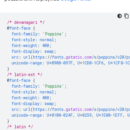
/* devanagari */
@
font-face
{
font-family
:
'Poppins'
;
font-style
:
normal
;
font-weight
:
400
;
font-display
:
swap
;
src
:
url
(
https
://
fonts
.
gstatic
.
com
/
s
/
poppins
/
v20
/
p
unicode-range
:
U
+
0900-097F
,
U
+
1CD0-1CF6
,
U
+
1CF8-1C
}
/* latin-ext */
@
font-face
{
font-family
:
'Poppins'
;
font-style
:
normal
;
font-weight
:
400
;
font-display
:
swap
;
src
:
url
(
https
://
fonts
.
gstatic
.
com
/
s
/
poppins
/
v20
/
p
unicode-range
:
U
+
0100-024F
,
U
+
0259
,
U
+
1E00-1EFF
,
U
}
/* latin */