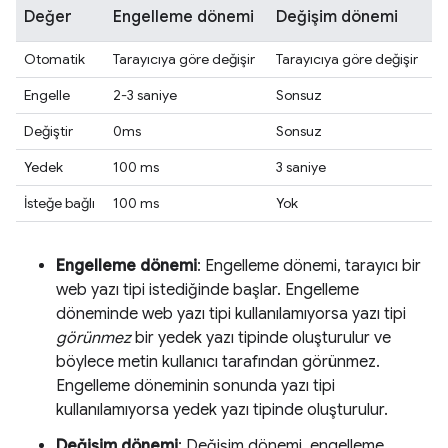
Değer
Engelleme dönemi
Değişim dönemi
Otomatik
Tarayıcıya göre değişir
Tarayıcıya göre değişir
Engelle
2-3 saniye
Sonsuz
Değiştir
0ms
Sonsuz
Yedek
100 ms
3 saniye
İsteğe bağlı
100 ms
Yok
Engelleme dönemi
: Engelleme dönemi, tarayıcı bir
web yazı tipi istediğinde başlar. Engelleme
döneminde web yazı tipi kullanılamıyorsa yazı tipi
görünmez
bir yedek yazı tipinde oluşturulur ve
böylece metin kullanıcı tarafından görünmez.
Engelleme döneminin sonunda yazı tipi
kullanılamıyorsa yedek yazı tipinde oluşturulur.
Değişim dönemi
: Değişim dönemi, engelleme