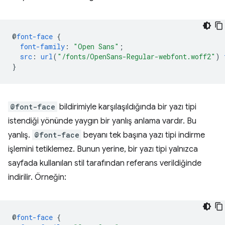
@
font-face
{
font-family
:
"Open Sans"
;
src
:
url
(
"/fonts/OpenSans-Regular-webfont.woff2"
)
}
@font-face
bildirimiyle karşılaşıldığında bir yazı tipi
istendiği yönünde yaygın bir yanlış anlama vardır. Bu
yanlış.
@font-face
beyanı tek başına yazı tipi indirme
işlemini tetiklemez. Bunun yerine, bir yazı tipi yalnızca
sayfada kullanılan stil tarafından referans verildiğinde
indirilir. Örneğin:
@
font-face
{