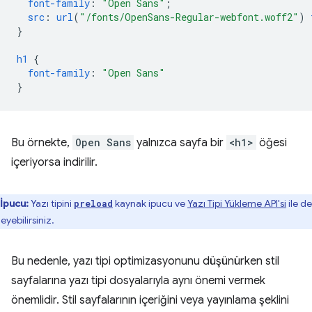
font-family
:
"Open Sans"
;
src
:
url
(
"/fonts/OpenSans-Regular-webfont.woff2"
)
}
h1
{
font-family
:
"Open Sans"
}
Bu örnekte,
Open Sans
yalnızca sayfa bir
<h1>
öğesi
içeriyorsa indirilir.
İpucu:
Yazı tipini
kaynak ipucu ve
Yazı Tipi Yükleme API'si
ile de
preload
eyebilirsiniz.
Bu nedenle, yazı tipi optimizasyonunu düşünürken stil
sayfalarına yazı tipi dosyalarıyla aynı önemi vermek
önemlidir. Stil sayfalarının içeriğini veya yayınlama şeklini