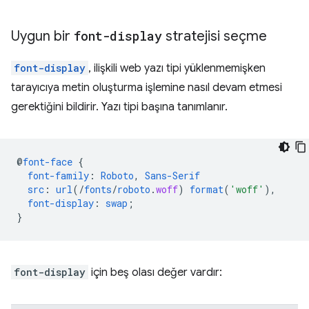
Uygun bir
font-display
stratejisi seçme
font-display
, ilişkili web yazı tipi yüklenmemişken
tarayıcıya metin oluşturma işlemine nasıl devam etmesi
gerektiğini bildirir. Yazı tipi başına tanımlanır.
@
font-face
{
font-family
:
Roboto
,
Sans-Serif
src
:
url
(/
fonts
/
roboto
.
woff
)
format
(
'woff'
),
font-display
:
swap
;
}
font-display
için beş olası değer vardır: