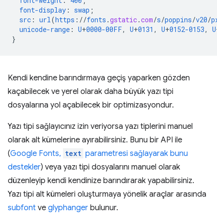
font-weight
:
400
;
font-display
:
swap
;
src
:
url
(
https
://
fonts
.
gstatic
.
com
/
s
/
poppins
/
v20
/
p
unicode-range
:
U
+
0000-00FF
,
U
+
0131
,
U
+
0152-0153
,
U
}
Kendi kendine barındırmaya geçiş yaparken gözden
kaçabilecek ve yerel olarak daha büyük yazı tipi
dosyalarına yol açabilecek bir optimizasyondur.
Yazı tipi sağlayıcınız izin veriyorsa yazı tiplerini manuel
olarak alt kümelerine ayırabilirsiniz. Bunu bir API ile
(
Google Fonts,
text
parametresi sağlayarak bunu
destekler
) veya yazı tipi dosyalarını manuel olarak
düzenleyip kendi kendinize barındırarak yapabilirsiniz.
Yazı tipi alt kümeleri oluşturmaya yönelik araçlar arasında
subfont
ve
glyphanger
bulunur.