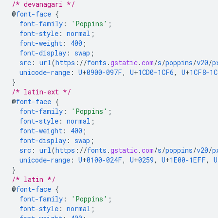
/* devanagari */
@
font-face
{
font-family
:
'Poppins'
;
font-style
:
normal
;
font-weight
:
400
;
font-display
:
swap
;
src
:
url
(
https
://
fonts
.
gstatic
.
com
/
s
/
poppins
/
v20
/
p
unicode-range
:
U
+
0900-097F
,
U
+
1CD0-1CF6
,
U
+
1CF8-1C
}
/* latin-ext */
@
font-face
{
font-family
:
'Poppins'
;
font-style
:
normal
;
font-weight
:
400
;
font-display
:
swap
;
src
:
url
(
https
://
fonts
.
gstatic
.
com
/
s
/
poppins
/
v20
/
p
unicode-range
:
U
+
0100-024F
,
U
+
0259
,
U
+
1E00-1EFF
,
U
}
/* latin */
@
font-face
{
font-family
:
'Poppins'
;
font-style
:
normal
;