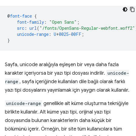
@
font-face
{
font-family
:
"Open Sans"
;
src
:
url
(
"/fonts/OpenSans-Regular-webfont.woff2"
unicode-range
:
U
+
0025-00FF
;
}
Sayfa, unicode aralığıyla eşleşen bir veya daha fazla
karakter içeriyorsa bir yazı tipi dosyası indirilir.
unicode-
range
, sayfa içeriğinde kullanılan dile bağlı olarak farklı
yazı tipi dosyalarını yayınlamak için yaygın olarak kullanılır.
unicode-range
genellikle alt küme oluşturma tekniğiyle
birlikte kullanılır. Alt küme yazı tipi, orijinal yazı tipi
dosyasında bulunan karakterlerin daha küçük bir
bölümünü içerir. Örneğin, bir site tüm kullanıcılara tüm