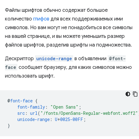
Файлы шрифтов обычно содержат большое
количество
глифов
для всех поддерживаемых ими
символов. Но вам могут не понадобиться все символы
на вашей странице, и вы можете уменьшить размер
файлов шрифтов, разделив шрифты на подмножества.
Дескриптор
unicode-range
в объявлении
@font-
face
сообщает браузеру, для каких символов можно
использовать шрифт.
@
font-face
{
font-family
:
"Open Sans"
;
src
:
url
(
"/fonts/OpenSans-Regular-webfont.woff2"
unicode-range
:
U
+
0025-00FF
;
}