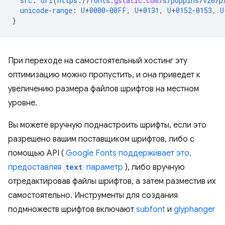
src
:
url
(
https
://
fonts
.
gstatic
.
com
/
s
/
poppins
/
v20
/
p
unicode-range
:
U
+
0000-00FF
,
U
+
0131
,
U
+
0152-0153
,
U
}
При переходе на самостоятельный хостинг эту
оптимизацию можно пропустить, и она приведет к
увеличению размера файлов шрифтов на местном
уровне.
Вы можете вручную поднастроить шрифты, если это
разрешено вашим поставщиком шрифтов, либо с
помощью API (
Google Fonts поддерживает это,
предоставляя
text
параметр
), либо вручную
отредактировав файлы шрифтов, а затем разместив их
самостоятельно. Инструменты для создания
подмножеств шрифтов включают
subfont
и
glyphanger
.