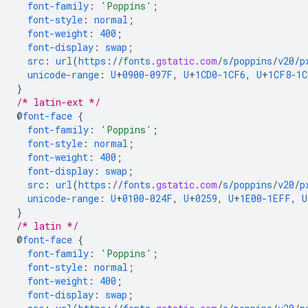
font-family
:
'Poppins'
;
font-style
:
normal
;
font-weight
:
400
;
font-display
:
swap
;
src
:
url
(
https
://
fonts
.
gstatic
.
com
/
s
/
poppins
/
v20
/
p
unicode-range
:
U
+
0900-097F
,
U
+
1CD0-1CF6
,
U
+
1CF8-1C
}
/* latin-ext */
@
font-face
{
font-family
:
'Poppins'
;
font-style
:
normal
;
font-weight
:
400
;
font-display
:
swap
;
src
:
url
(
https
://
fonts
.
gstatic
.
com
/
s
/
poppins
/
v20
/
p
unicode-range
:
U
+
0100-024F
,
U
+
0259
,
U
+
1E00-1EFF
,
U
}
/* latin */
@
font-face
{
font-family
:
'Poppins'
;
font-style
:
normal
;
font-weight
:
400
;
font-display
:
swap
;