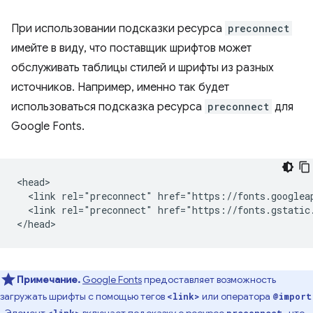
При использовании подсказки ресурса
preconnect
имейте в виду, что поставщик шрифтов может
обслуживать таблицы стилей и шрифты из разных
источников. Например, именно так будет
использоваться подсказка ресурса
preconnect
для
Google Fonts.
<head>

  <link rel="preconnect" href="https://fonts.googleap
  <link rel="preconnect" href="https://fonts.gstatic.
Примечание.
Google Fonts
предоставляет возможность
загружать шрифты с помощью тегов
или оператора
<link>
@import
. Элемент
включает подсказку о ресурсе
, что,
<link>
preconnect