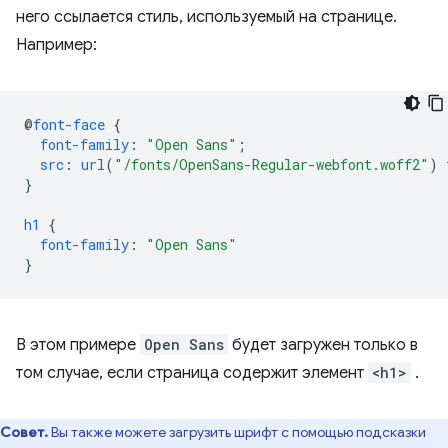
него ссылается стиль, используемый на странице.
Например:
@
font-face
{
font-family
:
"Open Sans"
;
src
:
url
(
"/fonts/OpenSans-Regular-webfont.woff2"
)
}
h1
{
font-family
:
"Open Sans"
}
В этом примере
Open Sans
будет загружен только в
том случае, если страница содержит элемент
<h1>
.
Совет.
Вы также можете загрузить шрифт с помощью подсказки