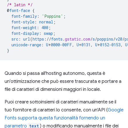
/* latin */
@
font-face
{
font-family
:
'Poppins'
;
font-style
:
normal
;
font-weight
:
400
;
font-display
:
swap
;
src
:
url
(
https
://
fonts
.
gstatic
.
com
/
s
/
poppins
/
v20
/
p
unicode-range
:
U
+
0000-00FF
,
U
+
0131
,
U
+
0152-0153
,
U
}
Quando si passa all'hosting autonomo, questa è
un'ottimizzazione che può essere trascurata e portare a
file di caratteri di dimensioni maggiori in locale.
Puoi creare sottoinsiemi di caratteri manualmente se il
tuo fornitore di caratteri lo consente, con un'API (
Google
Fonts supporta questa funzionalità fornendo un
parametro
text
) o modificando manualmente i file dei