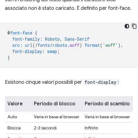
associato non è stato caricato. È definito per font-face.
@
font-face
{
font-family
:
Roboto
,
Sans-Serif
src
:
url
(/
fonts
/
roboto
.
woff
)
format
(
'woff'
),
font-display
:
swap
;
}
Esistono cinque valori possibili per
font-display
:
Valore
Periodo di blocco
Periodo di scambio
Auto
Varia in base al browser
Varia in base al browser
Blocca
2-3 secondi
Infinito