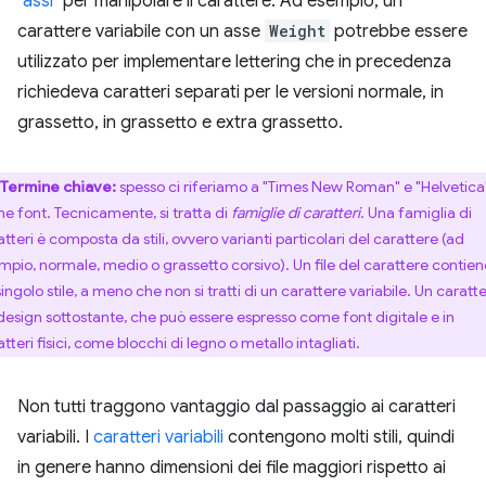
"assi"
per manipolare il carattere. Ad esempio, un
carattere variabile con un asse
Weight
potrebbe essere
utilizzato per implementare lettering che in precedenza
richiedeva caratteri separati per le versioni normale, in
grassetto, in grassetto e extra grassetto.
Termine chiave:
spesso ci riferiamo a "Times New Roman" e "Helvetica
e font. Tecnicamente, si tratta di
famiglie di caratteri
. Una famiglia di
tteri è composta da stili, ovvero varianti particolari del carattere (ad
mpio, normale, medio o grassetto corsivo). Un file del carattere contien
ingolo stile, a meno che non si tratti di un carattere variabile. Un caratt
l design sottostante, che può essere espresso come font digitale e in
tteri fisici, come blocchi di legno o metallo intagliati.
Non tutti traggono vantaggio dal passaggio ai caratteri
variabili. I
caratteri variabili
contengono molti stili, quindi
in genere hanno dimensioni dei file maggiori rispetto ai