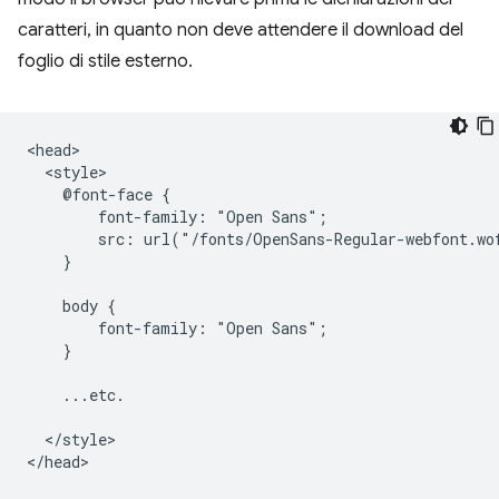
caratteri, in quanto non deve attendere il download del
foglio di stile esterno.
<head>

  <style>

    @font-face {

        font-family: "Open Sans";

        src: url("/fonts/OpenSans-Regular-webfont.wo
    }

    body {

        font-family: "Open Sans";

    }

    ...etc.

  </style>
