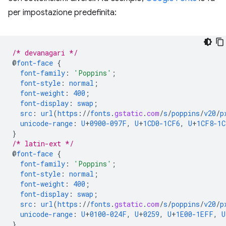
per impostazione predefinita:
/* devanagari */
@
font-face
{
font-family
:
'Poppins'
;
font-style
:
normal
;
font-weight
:
400
;
font-display
:
swap
;
src
:
url
(
https
://
fonts
.
gstatic
.
com
/
s
/
poppins
/
v20
/
p
unicode-range
:
U
+
0900-097F
,
U
+
1CD0-1CF6
,
U
+
1CF8-1C
}
/* latin-ext */
@
font-face
{
font-family
:
'Poppins'
;
font-style
:
normal
;
font-weight
:
400
;
font-display
:
swap
;
src
:
url
(
https
://
fonts
.
gstatic
.
com
/
s
/
poppins
/
v20
/
p
unicode-range
:
U
+
0100-024F
,
U
+
0259
,
U
+
1E00-1EFF
,
U
}