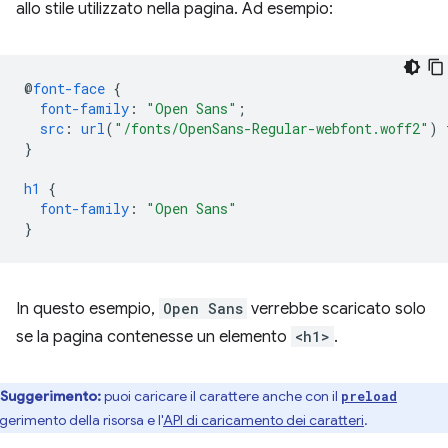
allo stile utilizzato nella pagina. Ad esempio:
@
font-face
{
font-family
:
"Open Sans"
;
src
:
url
(
"/fonts/OpenSans-Regular-webfont.woff2"
)
}
h1
{
font-family
:
"Open Sans"
}
In questo esempio,
Open Sans
verrebbe scaricato solo
se la pagina contenesse un elemento
<h1>
.
Suggerimento:
puoi caricare il carattere anche con il
preload
gerimento della risorsa e l'
API di caricamento dei caratteri
.