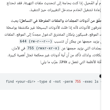
يوم أو المُحيل. إذا كنت بحاجة إلى لتحديث ملفات التهيئة، فقد تحتاج
ى إعادة تشغيل الخادم ستدخل التغييرات حيز التنفيذ.
تحقّق من أذونات المجلدات والملفات المفرطة في التساهل:
يعبث
مخترقون الأذونات لأنه إذا ظلت الأذونات البسيطة غير مكتشفة بواسطة
لك الموقع، فسيكون بإمكان المخترق الدخول مجددًا إلى الموقع. الملفات
تي يزيد حجمها عن يمكن أن تتسبب
644 (rw-r--r--)
لمجلدات التي يزيد حجمها عن
755 (rwxr-xr-x)
في الأمان.
مشكلات. ولذلك تأكد من أن أية أذونات غير محكمة تمثل أهمية كبيرة.
َّلة الأنظمة التي تعمل بـ Unix، جرّب ما يلي:
find
<your-dir>
-type
d
-not
-perm
755
-exec
ls
-