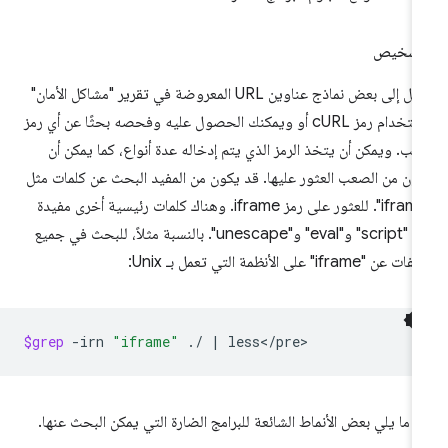
لتشخيص
انتقِل إلى بعض نماذج عناوين URL المعروضة في تقرير "مشاكل الأمان"
باستخدام رمز cURL أو ويمكنك الحصول عليه وفحصه بحثًا عن أي رمز
يب. ويمكن أن يتخذ الرمز الذي يتم إدخاله عدة أنواع، كما يمكن أن
ون من الصعب العثور عليها. قد يكون من المفيد البحث عن كلمات مثل
"iframe". للعثور على رمز iframe. وهناك كلمات رئيسية أخرى مفيدة
هي "script" و"eval" و"unescape". بالنسبة مثلاً، للبحث في جميع
ت عن "iframe" على الأنظمة التي تعمل بـ Unix:
$grep
-irn
"iframe"
./
|
 ما يلي بعض الأنماط الشائعة للبرامج الضارة التي يمكن البحث عنها.