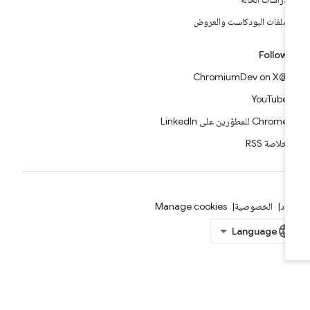
ملفات البودكاست والعروض
Follow
@ChromiumDev on X
YouTube
Chrome للمطوّرين على LinkedIn
خلاصة RSS
بنود
الخصوصية
Manage cookies