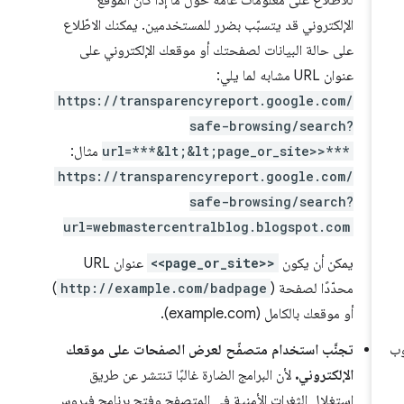
للاطّلاع على معلومات عامة حول ما إذا كان الموقع
الإلكتروني قد يتسبّب بضرر للمستخدمين. يمكنك الاطّلاع
على حالة البيانات لصفحتك أو موقعك الإلكتروني على
عنوان URL مشابه لما يلي:
https://transparencyreport.google.com/
safe-browsing/search?
url=***&lt;&lt;page_or_site>>***
مثال:
https://transparencyreport.google.com/
safe-browsing/search?
url=webmastercentralblog.blogspot.com
يمكن أن يكون
<<page_or_site>>
عنوان URL
محدّدًا لصفحة (
http://example.com/badpage
)
أو موقعك بالكامل (example.com).
تجنَّب استخدام متصفّح لعرض الصفحات على موقعك
الإلكتروني.
لأن البرامج الضارة غالبًا تنتشر عن طريق
استغلال الثغرات الأمنية في المتصفح وفتح برنامج فيروس