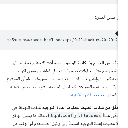
ى سبيل المثال:
md5sum
www/page.html
تحقّق من الخادم وإمكانية الوصول وسجلّات الأخطاء بحثًا عن أي
اط مريب
، مثل محاولات تسجيل الدخول الفاشلة وسجل الأوامر
اصة كجذر) وإنشاء حسابات مستخدمين غير معروفة. اعلم أن المخترق
ما يكون غيّر هذه السجلات لأغراضها الخاصة. يتم عرض بعض الأمثلة
 الفيديو
تحديد الثغرة الأمنية
.
تحقّق من ملفات الضبط لعمليات إعادة التوجيه
ملفات التهيئة هي
ُسمّى عادةً
.htaccess
و
httpd.conf
. غالبًا ما ينشئ الهاكر
لة عمليات إعادة التوجيه استنادًا إلى وكيل المستخدم أو الوقت من