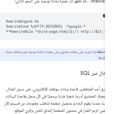
.htacces
، قد تظهر لك عملية إعادة توجيه على النحو التالي:
RewriteEngine
On

RewriteCond
%
{
HTTP_REFERER
}
.*google.*

**RewriteRule
^third-page.html
(
$
|
/
)
http://&lt
;
<
ملاحظة:
إذا عثرت على ملفات تحتوي على عمليات إعادة توجيه غير صالحة، عليك
 لاحقًا.
خال عبر SQL
ترق أحد المتطفلين قاعدة بيانات موقعك الإلكتروني. على سبيل المثال،
 يعرف المخترق أدرجا شفرة ضارة برمجيًا في كل سجل بقاعدة البيانات
يث عندما يقوم الخادم بتحميل صفحة تتطلب معلومات من فسيتم الآن
مين الرمز الضار في محتوى الصفحة إلحاق الضرر بزائري الموقع.