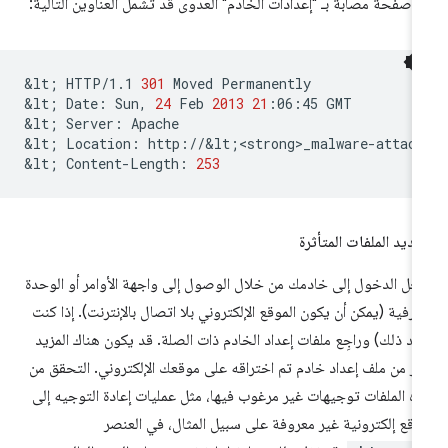
 صفحة مصابة بـ "إعدادات الخادم" العدوى قد تشمل العناوين التالية:
&lt
;
HTTP/1.1
301
Moved
Permanently

&lt
;
Date:
Sun,
24
Feb
2013
21
:06:45
GMT

&lt
;
Server:
Apache

&lt
;
Location:
http://&lt
;
<strong>_malware-attac
&lt
;
Content-Length:
253
ديد الملفات المتأثرة
ِّل الدخول إلى خادمك من خلال الوصول إلى واجهة الأوامر أو الوحدة
طرفية (يمكن أن يكون الموقع الإلكتروني بلا اتصال بالإنترنت). إذا كنت
يد ذلك) وراجِع ملفات إعداد الخادم ذات الصلة. قد يكون هناك المزيد
ثر من ملف إعداد خادم تم اختراقه على موقعك الإلكتروني. التحقق من
ه الملفات توجيهات غير مرغوب فيها، مثل عمليات إعادة التوجيه إلى
اقع إلكترونية غير معروفة على سبيل المثال، في العنصر