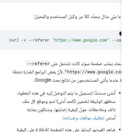
 ما يلي مثال يحدّد كلاً من وكيل المستخدم والمُحيل:
`
curl
-v
--referer
"https://www.google.com"
--use
صحك بجلب صفحة سواء كانت تشتمل على
--referer
"https://www.google.com
، لأنّ بعض البرامج الضارة نشطة
ط عندما يأتي المستخدمون من نتائج بحث Google.
أنشئ مستندًا لتسجيل ما يتم التوصل إليه في هذه الخطوة.
ستظهر الوثيقة تضمين (كحد أدنى) اسم وموقع كل ملف
تالف وملاحظات حول كيفية إصابتها، وستكون بمثابة
أساس
تنظيف موقعك وصيانته
:
شاهد الفيديو السابق على هذه الصفحة للاطلاع على كيفية