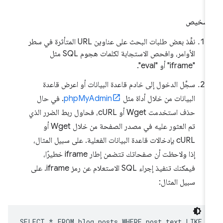
لتشخيص
نفِّذ بعض طلبات البحث على عناوين URL المتأثرة في سطر
الأوامر، وافحص الاستجابة لكلمات هجوم SQL مثل
"iframe" أو "eval".
سجِّل الدخول إلى خادم قاعدة البيانات أو اعرض قاعدة
البيانات من خلال أداة مثل
phpMyAdmin
. في حال
حذف استخدمت Wget أو cURL، فحاول ربط الضرر الذي
تم العثور عليه في مصدر الصفحة من خلال Wget أو
cURL بإدخالات قاعدة البيانات الفعلية. على سبيل المثال،
إذا ولاحظت أن صفحاتك تتضمن إطار iframe خطيرًا،
فيمكنك تنفيذ إجراء SQL الاستعلام عن رمز iframe. على
سبيل المثال:
SELECT
*
FROM
blog_posts
WHERE
post_text
LIKE
'