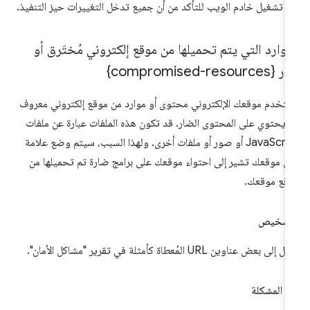
ِد تشغيل خادم الويب للتأكد من أن جميع تدخل التغييرات حيز التنفيذ.
موارد التي يتم تحميلها من موقع إلكتروني مُختَرق أو
compromised-resource}
تخدم موقعك الإلكتروني محتوى أو موارد من موقع إلكتروني معروف
ه يحتوي على المحتوى الضار. قد تكون هذه الملفات عبارة عن ملفات
JavaScript أو صور أو ملفات أخرى. ولهذا السبب، سيتم وضع علامة
ى موقعك تشير إلى احتواء موقعك على برامج ضارة تم تحميلها من
قع موقعك.
لتشخيص
ِل إلى بعض عناوين URL المُعطاة كأمثلة في تقرير "مشاكل الأمان".
ّ المشكلة