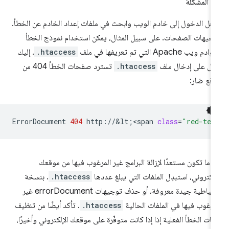
ّ المشكلة
ِّل الدخول إلى خادم الويب وابحث في ملفات إعداد الخادم عن الخطأ.
جيهات الصفحات. على سبيل المثال، يمكن استخدام نموذج الخطأ
م ويب Apache التي تم تعريفها في ملف
.htaccess
. إليك
ال على إدخال ملف
.htaccess
تسترد صفحات الخطأ 404 من
قع ضار:
ErrorDocument
404
http://&lt
;
<span
class
=
"red-tex
دما تكون مستعدًا لإزالة البرامج غير المرغوب فيها من موقعك
إلكتروني، استبدِل الملفات التي يبلغ عددها
.htaccess
. بنسخة
احتياطية جيدة معروفة، أو حذف توجيهات errorDocument غير
مرغوب فيها في الملفات الحالية
.htaccess
. تأكد أيضًا من تنظيف
فات الخطأ الفعلية إذا إذا كانت متوفّرة على موقعك الإلكتروني وأخيرًا،