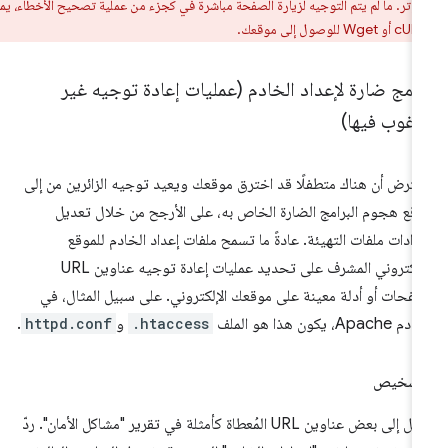
بيوتر. ما لم يتم التوجيه لزيارة الصفحة مباشرة في كجزء من عملية تصحيح الأخطاء، يمكنك
امج ضارة لإعداد الخادم (عمليات إعادة توجيه غير
رغوب فيها)
فترض أن هناك متطفلًا قد اخترق موقعك ويعيد توجيه الزائرين من إلى
قع هجوم البرامج الضارة الخاص به، على الأرجح من خلال تعديل
دادات ملفات التهيئة. عادةً ما تسمح ملفات إعداد الخادم للموقع
الإلكتروني المشرف على تحديد عمليات إعادة توجيه عناوين URL
فحات أو أدلة معينة على موقعك الإلكتروني. على سبيل المثال، في
Apach، يكون هذا هو الملف
.htaccess
و
httpd.conf
.
لتشخيص
انتقِل إلى بعض عناوين URL المُعطاة كأمثلة في تقرير "مشاكل الأمان". ردّ