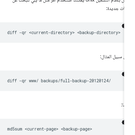
تعمل بنظام التشغيل Unix يمكنك استخدام أمر مثل ما يلي للبحث عن
فات جديدة:
diff
-qr
<current-directory>
ى سبيل المثال:
diff
-qr
www/
ضًا:
md5sum
<current-page>