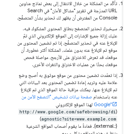
تأكَّد من المشكلة من خلال الانتقال إلى بعض نماذج عناوين
URL المدرَجة في تقرير "مشاكل الأمان" في Search
Console من المفترض أن يظهر لك تحذير بشأن المتصفِّح.
سيخبرك تحذير المتصفح بنطاق المحتوى المشكوك فيه.
عليك إزالة جميع الإشارات إلى الموقع الإلكتروني الذي تمّ
الإبلاغ عنه في تحذير المتصفِّح. إذا تم تضمين المحتوى من
موقع تم الإبلاغ عنه بدون علمك، المشكلة أكثر خطورة. أن
موقعك قد تعرض للاختراق على الأرجح، مواصلة فحص
موقعك بحثًا عن عمليات الاختراق والثغرات الأخرى.
إذا تعمّدت تضمين محتوى من موقع موثوق به أصبح وضع
علامة عليه وتريد إعادة تضمين المحتوى بعد البيانات التي
تم الإبلاغ عنها، يمكنك مراقبة حالة الموقع الذي تم الإبلاغ
عنه باستخدام
صفحة بيانات تشخيص "التصفح الآمن من
Google"
لهذا الموقع الإلكتروني
http://www.google.com/safebrowsing/di
(
)
agnostic?site=www.example.com
{:.external}. فعادةً ما يقوم أصحاب المواقع الشرعية
بتنظيف هذه المواقع بشكل سريع.