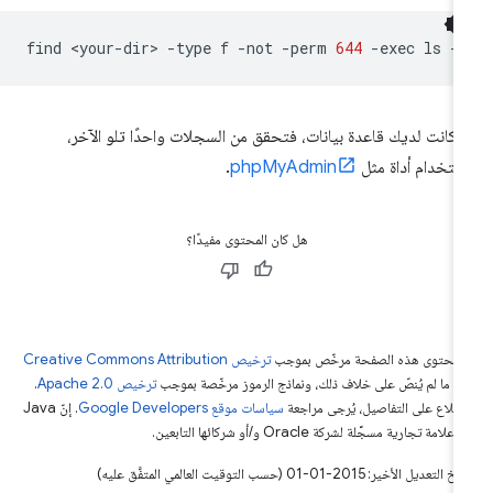
find
<your-dir>
-type
f
-not
-perm
644
-exec
ls
-
ا كانت لديك قاعدة بيانات، فتحقق من السجلات واحدًا تلو الآخر،
ستخدام أداة مثل
phpMyAdmin
.
هل كان المحتوى مفيدًا؟
ّ محتوى هذه الصفحة مرخّص بموجب
ترخيص Creative Commons Attribution
4‏
ما لم يُنصّ على خلاف ذلك، ونماذج الرموز مرخّصة بموجب
ترخيص Apache 2.0‏
.
اطّلاع على التفاصيل، يُرجى مراجعة
سياسات موقع Google Developers‏
. إنّ Java
لامة تجارية مسجَّلة لشركة Oracle و/أو شركائها التابعين.
التعديل الأخير: 2015-01-01 (حسب التوقيت العالمي المتفَّق عليه)