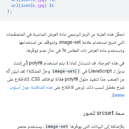
url
(
icon2x
.
jpg
)
2x
);
تحمِّل هذه العيّنة من الرمز البرمجي مادة العرض المناسبة في المتصفّحات
التي تتيح استخدام علامة image-set، وتتوقّف عن استخدامها
وتستخدم مادة العرض ذات المقاس 1x في حال عدم توفّرها.
في هذه المرحلة، قد تتساءل لماذا لا يتم استخدام polyfill (أي إنشاء
بديل لـ JavaScript) في
image-set()
وحلّ المشكلة؟ لقد تبيّن أنّه
من الصعب جدًا تنفيذ حلول polyfill فعّالة لوظائف CSS. (للاطّلاع على
شرح مفصّل لسبب ذلك، يُرجى الاطّلاع على
هذه المناقشة حول أسلوب
).
www
سمة srcset للصور
بالإضافة إلى البيانات التي يوفّرها
image-set
، يستخدم عنصر