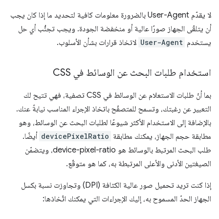
لا يقدّم User-Agent بالضرورة معلومات كافية لتحديد ما إذا كان يجب
أن يتلقّى الجهاز صورًا عالية أو منخفضة الجودة. ويجب تجنُّب أي حل
يستخدم
User-Agent
لاتخاذ قرارات بشأن الأسلوب.
استخدام طلبات البحث عن الوسائط في CSS
بما أنّ طلبات الاستعلام عن الوسائط في CSS تصفية، فهي تتيح لك
التعبير عن رغبتك، وتسمح للمتصفّح باتخاذ الإجراء المناسب نيابةً عنك.
بالإضافة إلى الاستخدام الأكثر شيوعًا لطلبات البحث عن الوسائط، وهو
مطابقة حجم الجهاز، يمكنك مطابقة
devicePixelRatio
أيضًا.
طلب البحث المرتبط بالوسائط هو device-pixel-ratio، ويتضمّن
الصيغتين الأدنى والأعلى المرتبطة به، كما هو متوقّع.
إذا كنت تريد تحميل صور عالية الكثافة (DPI) وتجاوزت نسبة بكسل
الجهاز الحدّ المسموح به، إليك الإجراءات التي يمكنك اتّخاذها: