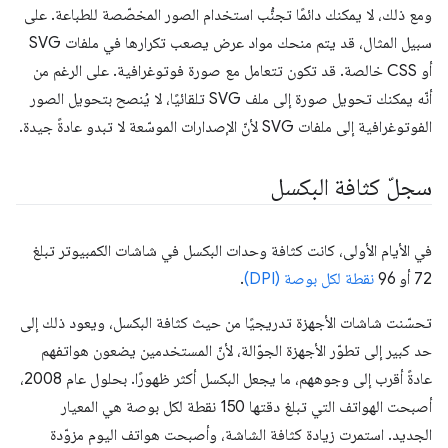
ومع ذلك، لا يمكنك دائمًا تجنُّب استخدام الصور المخصّصة للطباعة. على
سبيل المثال، قد يتم منحك مواد عرض يصعب تكرارها في ملفات SVG
أو CSS خالصة. قد تكون تتعامل مع صورة فوتوغرافية. على الرغم من
أنّه يمكنك تحويل صورة إلى ملف SVG تلقائيًا، لا يُنصح بتحويل الصور
الفوتوغرافية إلى ملفات SVG لأنّ الإصدارات الموسّعة لا تبدو عادةً جيدة.
سجلّ كثافة البكسل
في الأيام الأولى، كانت كثافة وحدات البكسل في شاشات الكمبيوتر تبلغ
72 أو 96
نقطة لكل بوصة (DPI)
.
تحسّنت شاشات الأجهزة تدريجيًا من حيث كثافة البكسل، ويعود ذلك إلى
حد كبير إلى تطوّر الأجهزة الجوّالة، لأنّ المستخدمين يضعون هواتفهم
عادةً أقرب إلى وجوههم، ما يجعل البكسل أكثر ظهورًا. بحلول عام 2008،
أصبحت الهواتف التي تبلغ دقتها 150 نقطة لكل بوصة هي المعيار
الجديد. استمرت زيادة كثافة الشاشة، وأصبحت هواتف اليوم مزوّدة