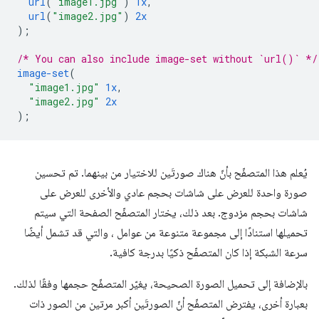
url
(
"image1.jpg"
)
1x
,
url
(
"image2.jpg"
)
2x
);
/* You can also include image-set without `url()` */
image-set
(
"image1.jpg"
1x
,
"image2.jpg"
2x
);
يُعلم هذا المتصفّح بأنّ هناك صورتَين للاختيار من بينهما. تم تحسين
صورة واحدة للعرض على شاشات بحجم عادي والأخرى للعرض على
شاشات بحجم مزدوج. بعد ذلك، يختار المتصفّح الصفحة التي سيتم
تحميلها استنادًا إلى مجموعة متنوعة من عوامل ، والتي قد تشمل أيضًا
سرعة الشبكة إذا كان المتصفّح ذكيًا بدرجة كافية.
بالإضافة إلى تحميل الصورة الصحيحة، يغيّر المتصفّح حجمها وفقًا لذلك.
بعبارة أخرى، يفترض المتصفّح أنّ الصورتَين أكبر مرتين من الصور ذات