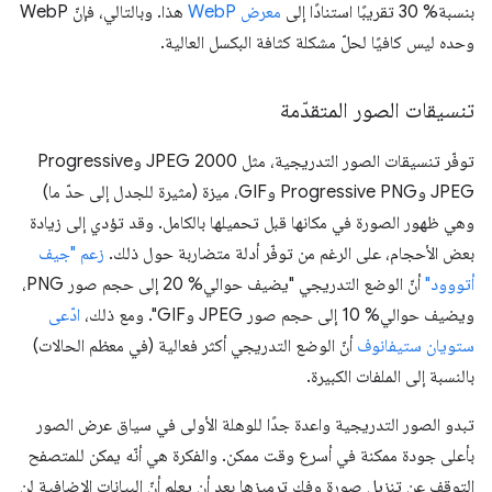
بنسبة% 30 تقريبًا استنادًا إلى
معرض WebP
هذا. وبالتالي، فإنّ WebP
وحده ليس كافيًا لحلّ مشكلة كثافة البكسل العالية.
تنسيقات الصور المتقدّمة
توفّر تنسيقات الصور التدريجية، مثل JPEG 2000 وProgressive
JPEG وProgressive PNG وGIF، ميزة (مثيرة للجدل إلى حدّ ما)
وهي ظهور الصورة في مكانها قبل تحميلها بالكامل. وقد تؤدي إلى زيادة
بعض الأحجام، على الرغم من توفّر أدلة متضاربة حول ذلك.
زعم "جيف
أتووود"
أنّ الوضع التدريجي "يضيف حوالي% 20 إلى حجم صور PNG،
ويضيف حوالي% 10 إلى حجم صور JPEG وGIF". ومع ذلك،
ادّعى
ستويان ستيفانوف
أنّ الوضع التدريجي أكثر فعالية (في معظم الحالات)
بالنسبة إلى الملفات الكبيرة.
تبدو الصور التدريجية واعدة جدًا للوهلة الأولى في سياق عرض الصور
بأعلى جودة ممكنة في أسرع وقت ممكن. والفكرة هي أنّه يمكن للمتصفح
التوقف عن تنزيل صورة وفك ترميزها بعد أن يعلم أنّ البيانات الإضافية لن