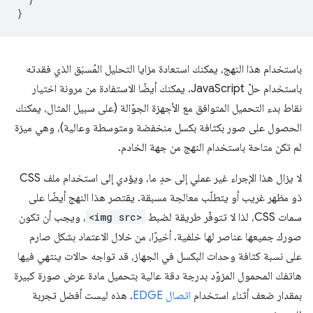
}
باستخدام هذا النهج، يمكنك استعادة مزايا التحليل المُسبَق الذي فقدته
باستخدام حلّ JavaScript. يمكنك أيضًا الاستفادة من مرونة اختيار
نقاط بدء التحميل المتوافق مع الأجهزة الجوّالة (على سبيل المثال، يمكنك
الحصول على صور بكثافة بكسل منخفضة ومتوسطة وعالية)، وهي ميزة
لم تكن متاحة باستخدام النهج من جهة الخادم.
لا يزال هذا الإجراء غير عملي إلى حدٍ ما، ويؤدي إلى استخدام ملف CSS
ذو مظهر غريب أو يتطلّب معالجة مسبقة. يقتصر هذا النهج أيضًا على
سمات CSS، لذا لا تتوفّر طريقة لضبط
<img src>
، ويجب أن تكون
صورك جميعها عناصر لها خلفية. أخيرًا، من خلال الاعتماد بشكل صارم
على نسبة كثافة وحدات البكسل في الجهاز، قد تواجه حالات ينتهي فيها
هاتفك المحمول المزوّد بدرجة دقة عالية بتحميل مادة عرض صورة كبيرة
بمقدار ضعف أثناء استخدام
اتصال EDGE
. هذه ليست أفضل تجربة