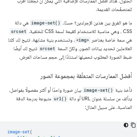
الحلول. هناك أفضل الممارسات الإضافية التي يمكن أن تجعلنا أقرب
للمتصفّحات القديمة.
ما هو الفرق بين هذين الإجراءَين؟ حسنًا،
image-set()
هي دالة
CSS ، وهي مناسبة للاستخدام كقيمة لسمة CSS للخلفية.
srcset
هي سمة خاصة بعناصر
<img>
، وتستخدم بنية مشابهة. تتيح لك كلتا
العلامتَين تحديد بيانات الصور، ولكنّ السمة
srcset
تتيح لك أيضًا
ضبط الصورة المطلوب تحميلها استنادًا إلى حجم مساحات العرض.
أفضل الممارسات المتعلّقة بمجموعة الصور
تأخذ بنية
image-set()
بيان صورة واحدًا أو أكثر مفصولًا بفواصل،
يتألف من سلسلة عنوان URL أو دالة
url()
متبوعة بدرجة الدقة
المناسبة. على سبيل المثال:
image-set
(