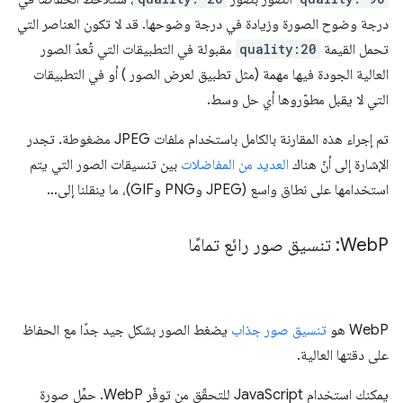
درجة وضوح الصورة وزيادة في درجة وضوحها. قد لا تكون العناصر التي
تحمل القيمة
quality:20
مقبولة في التطبيقات التي تُعدّ الصور
العالية الجودة فيها مهمة (مثل تطبيق لعرض الصور ) أو في التطبيقات
التي لا يقبل مطوّروها أي حل وسط.
تم إجراء هذه المقارنة بالكامل باستخدام ملفات JPEG مضغوطة. تجدر
الإشارة إلى أنّ هناك
العديد من المفاضلات
بين تنسيقات الصور التي يتم
استخدامها على نطاق واسع (JPEG وPNG وGIF)، ما ينقلنا إلى…
P: تنسيق صور رائع تمامًا
Web
WebP هو
تنسيق صور جذاب
يضغط الصور بشكل جيد جدًا مع الحفاظ
على دقتها العالية.
يمكنك استخدام JavaScript للتحقّق من توفّر WebP. حمِّل صورة