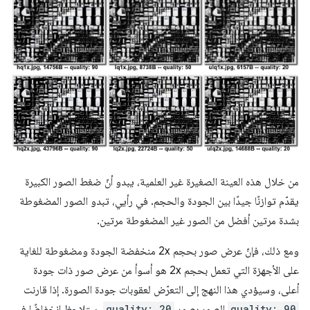
من خلال هذه العينة الصغيرة غير العلمية، يبدو أنّ ضغط الصور الكبيرة
يقدّم توازنًا جيدًا بين الجودة والحجم. في رأيي، تبدو الصور المضغوطة
بشدة مرتين أفضل من الصور غير المضغوطة مرتين.
ومع ذلك، فإنّ عرض صور بحجم ‎2x منخفضة الجودة ومضغوطة للغاية
على الأجهزة التي تعمل بحجم ‎2x هو أسوأ من عرض صور ذات جودة
أعلى، وسيؤدي هذا النهج إلى التعرّض لعقوبات جودة الصورة. إذا قارنت
quality: 90
الصور بصور
quality: 20
، ستلاحظ انخفاضًا في