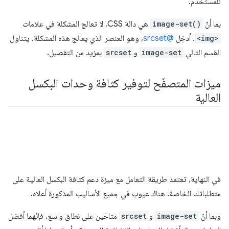
للمستخدم.
بما أنّ
image-set()
هي دالة CSS، لا تعالج المشكلة في علامات
<img>
. أدخِل
@srcset
، وهو العنصر الذي يعالج هذه المشكلة. يتناول
القسم التالي
image-set
و
srcset
بمزيد من التفصيل.
ميزات المتصفّح لتوفير كثافة وحدات البكسل
العالية
في النهاية، تعتمد طريقة التعامل مع ميزة دعم كثافة البكسل العالية على
متطلباتك الخاصة. هناك عيوب في جميع الأساليب المذكورة أعلاه.
وبما أنّ
image-set
و
srcset
متاحَين على نطاق واسع، فإنّهما أفضل