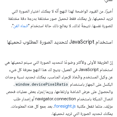
أخيرًا، من القيود الواضحة لهذا النهج أنّه لا يمكنك اختيار الصورة التي
تريد تحميلها، بل يمكنك فقط تحميل صور مختلفة بدرجة دقة مختلفة
للصورة نفسها. نتيجةً لذلك، لا يعالج ذلك حالة استخدام "
اتجاه الفن
".
استخدام Java
Script لتحديد الصورة المطلوب تحميلها
إنّ الطريقة الأولى والأكثر وضوحًا لتحديد الصورة التي سيتم تحميلها هي
استخدام JavaScript في العميل. يتيح لك هذا النهج معرفة كل شيء
عن وكيل المستخدم واتّخاذ الإجراء المناسب. يمكنك تحديد نسبة وحدات
البكسل على الجهاز باستخدام
window.devicePixelRatio
،
والحصول على عرض الشاشة وارتفاعها، وربما إجراء بعض عمليات فحص
اتصال الشبكة باستخدام navigator.connection أو إصدار طلب
مزيّف، مثلما تفعل مكتبة
foresight.js
. بعد جمع كل هذه المعلومات،
يمكنك تحديد الصورة التي تريد تحميلها.