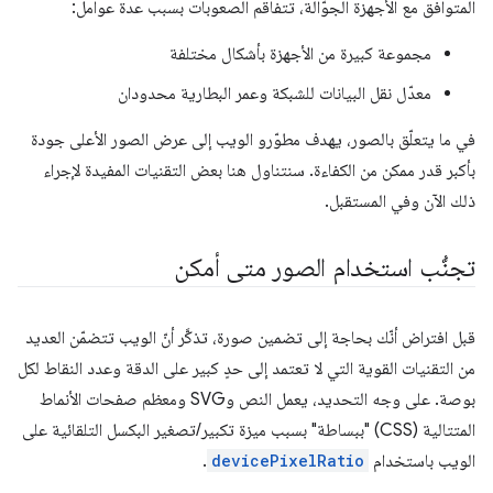
المتوافق مع الأجهزة الجوّالة، تتفاقم الصعوبات بسبب عدة عوامل:
مجموعة كبيرة من الأجهزة بأشكال مختلفة
معدّل نقل البيانات للشبكة وعمر البطارية محدودان
في ما يتعلّق بالصور، يهدف مطوّرو الويب إلى عرض الصور الأعلى جودة
بأكبر قدر ممكن من الكفاءة. سنتناول هنا بعض التقنيات المفيدة لإجراء
ذلك الآن وفي المستقبل.
تجنُّب استخدام الصور متى أمكن
قبل افتراض أنّك بحاجة إلى تضمين صورة، تذكَّر أنّ الويب تتضمّن العديد
من التقنيات القوية التي لا تعتمد إلى حدٍ كبير على الدقة وعدد النقاط لكل
بوصة. على وجه التحديد، يعمل النص وSVG ومعظم صفحات الأنماط
المتتالية (CSS) "ببساطة" بسبب ميزة تكبير/تصغير البكسل التلقائية على
الويب باستخدام
devicePixelRatio
.