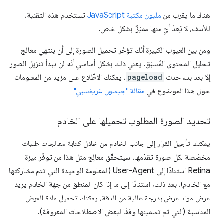
هناك ما يقرب من
مليون مكتبة JavaScript
تستخدم هذه التقنية.
للأسف، لا يُعدّ أيّ منها مميّزًا بشكل خاص.
ومن بين العيوب الكبيرة أنّك تؤخّر تحميل الصورة إلى أن ينتهي معالج
تحليل المحتوى المُسبَق. يعني ذلك بشكل أساسي أنّه لن يبدأ تنزيل الصور
إلا بعد بدء حدث
pageload
. يمكنك الاطّلاع على مزيد من المعلومات
حول هذا الموضوع في
مقالة "جيسون غريغسبي"
.
تحديد الصورة المطلوب تحميلها على الخادم
يمكنك تأجيل القرار إلى جانب الخادم من خلال كتابة معالجات طلبات
مخصّصة لكل صورة تقدّمها. سيتحقّق معالِج مثل هذا من توفّر ميزة
Retina استنادًا إلى User-Agent (المعلومة الوحيدة التي تتم مشاركتها
مع الخادم). بعد ذلك، استنادًا إلى ما إذا كان المنطق من جهة الخادم يريد
عرض مواد عرض بدرجة عالية من الدقة، يمكنك تحميل مادة العرض
المناسبة (التي تم تسميتها وفقًا لبعض الاصطلاحات المعروفة).