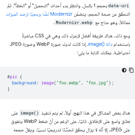
data-uri
بحجم 1 بكسل، وانتظِر بدء أحداث "التحميل" أو "الخطأ"، ثمّ
التحقّق من صحة الحجم. يتضمّن
Modernizr
نصًا برمجيًا لرصد الميزات
مماثلاً، وهو متاح مع
Modernizr.webp
.
ومع ذلك، هناك طريقة أفضل لإجراء ذلك وهي في CSS مباشرةً
باستخدام
دالة image()‎
. إذا كانت لديك صورة WebP وصورة JPEG
احتياطية، يمكنك كتابة ما يلي:
#
pic
{
background
:
image
(
"foo.webp"
,
"foo.jpg"
);
}
هناك بعض المشاكل في هذا النهج. أولاً، لم يتم تنفيذ
image()
على
نطاق واسع على الإطلاق. ثانيًا، على الرغم من أنّ ضغط WebP يتفوق
على JPEG، إلا أنّه لا يزال يحقّق تحسُّنًا تدريجيًا نسبيًا، ويقلّ حجمه