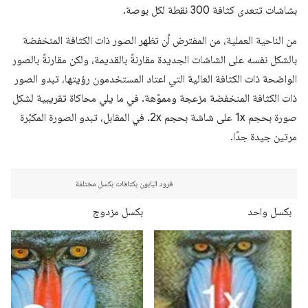
بشاشات تتعدى كثافة 300 نقطة لكل بوصة.
من الناحية العملية، من المفترض أن تظهر الصور ذات الكثافة المنخفضة
بالشكل نفسه على الشاشات الجديدة مقارنةً بالقديمة، ولكن مقارنةً بالصور
الواضحة ذات الكثافة العالية التي اعتاد المستخدمون رؤيتها، تبدو الصور
ذات الكثافة المنخفضة مزعجة ومموّهة. في ما يلي محاكاة تقريبية لشكل
صورة بحجم 1x على شاشة بحجم 2x. في المقابل، تبدو الصورة المكبّرة
مرتين جيدة جدًا.
قرود البابون بكثافات بكسل مختلفة
بكسل واحد
بكسل مزدوج