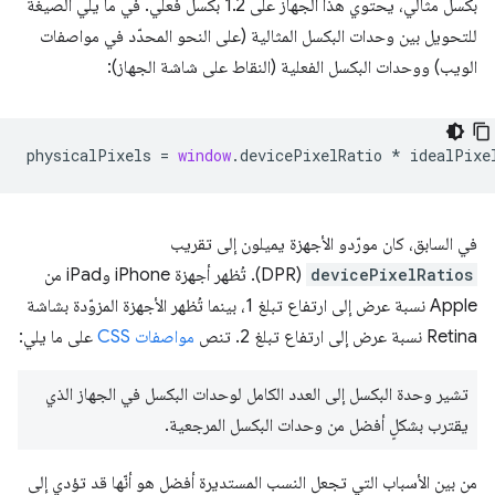
بكسل مثالي، يحتوي هذا الجهاز على 1.2 بكسل فعلي. في ما يلي الصيغة
للتحويل بين وحدات البكسل المثالية (على النحو المحدّد في مواصفات
الويب) ووحدات البكسل الفعلية (النقاط على شاشة الجهاز):
physicalPixels
=
window
.
devicePixelRatio
*
idealPixe
في السابق، كان مورّدو الأجهزة يميلون إلى تقريب
devicePixelRatios
(DPR). تُظهر أجهزة iPhone وiPad من
Apple نسبة عرض إلى ارتفاع تبلغ 1، بينما تُظهر الأجهزة المزوّدة بشاشة
Retina نسبة عرض إلى ارتفاع تبلغ 2. تنص
مواصفات CSS
على ما يلي:
تشير وحدة البكسل إلى العدد الكامل لوحدات البكسل في الجهاز الذي
يقترب بشكلٍ أفضل من وحدات البكسل المرجعية.
من بين الأسباب التي تجعل النسب المستديرة أفضل هو أنّها قد تؤدي إلى