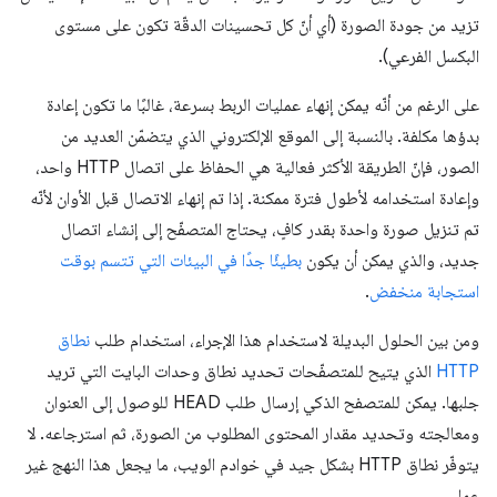
تزيد من جودة الصورة (أي أنّ كل تحسينات الدقّة تكون على مستوى
البكسل الفرعي).
على الرغم من أنّه يمكن إنهاء عمليات الربط بسرعة، غالبًا ما تكون إعادة
بدؤها مكلفة. بالنسبة إلى الموقع الإلكتروني الذي يتضمّن العديد من
الصور، فإنّ الطريقة الأكثر فعالية هي الحفاظ على اتصال HTTP واحد،
وإعادة استخدامه لأطول فترة ممكنة. إذا تم إنهاء الاتصال قبل الأوان لأنّه
تم تنزيل صورة واحدة بقدر كافٍ، يحتاج المتصفّح إلى إنشاء اتصال
جديد، والذي يمكن أن يكون
بطيئًا جدًا في البيئات التي تتسم بوقت
استجابة منخفض
.
ومن بين الحلول البديلة لاستخدام هذا الإجراء، استخدام طلب
نطاق
HTTP
الذي يتيح للمتصفّحات تحديد نطاق وحدات البايت التي تريد
جلبها. يمكن للمتصفح الذكي إرسال طلب HEAD للوصول إلى العنوان
ومعالجته وتحديد مقدار المحتوى المطلوب من الصورة، ثم استرجاعه. لا
يتوفّر نطاق HTTP بشكل جيد في خوادم الويب، ما يجعل هذا النهج غير
عملي.