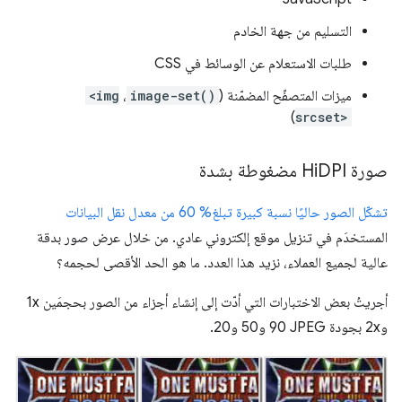
التسليم من جهة الخادم
طلبات الاستعلام عن الوسائط في CSS
ميزات المتصفّح المضمّنة (
image-set()
،
<img
)
srcset>
صورة Hi
DPI مضغوطة بشدة
تشكّل الصور حاليًا نسبة كبيرة تبلغ% 60 من معدل نقل البيانات
المستخدَم في تنزيل موقع إلكتروني عادي. من خلال عرض صور بدقة
عالية لجميع العملاء، نزيد هذا العدد. ما هو الحد الأقصى لحجمه؟
أجريتُ بعض الاختبارات التي أدّت إلى إنشاء أجزاء من الصور بحجمَين 1x
و2x بجودة JPEG ‏90 و50 و20.