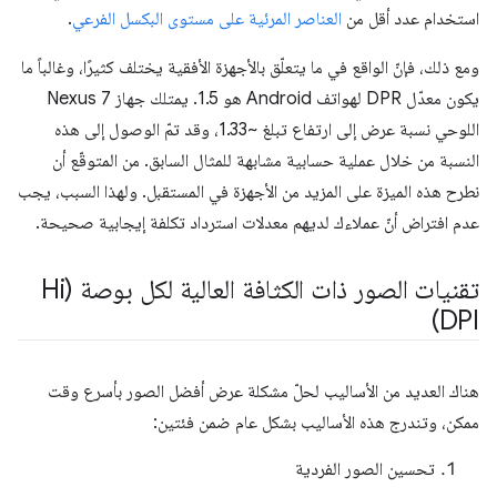
استخدام عدد أقل من
العناصر المرئية على مستوى البكسل الفرعي
.
ومع ذلك، فإنّ الواقع في ما يتعلّق بالأجهزة الأفقية يختلف كثيرًا، وغالباً ما
يكون معدّل DPR لهواتف Android هو 1.5. يمتلك جهاز Nexus 7
اللوحي نسبة عرض إلى ارتفاع تبلغ ~1.33، وقد تمّ الوصول إلى هذه
النسبة من خلال عملية حسابية مشابهة للمثال السابق. من المتوقّع أن
نطرح هذه الميزة على المزيد من الأجهزة في المستقبل. ولهذا السبب، يجب
عدم افتراض أنّ عملاءك لديهم معدلات استرداد تكلفة إيجابية صحيحة.
تقنيات الصور ذات الكثافة العالية لكل بوصة (Hi
DPI)
هناك العديد من الأساليب لحلّ مشكلة عرض أفضل الصور بأسرع وقت
ممكن، وتندرج هذه الأساليب بشكل عام ضمن فئتين:
تحسين الصور الفردية