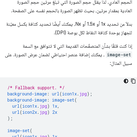
الحجم العادي، لذا يقلّل حجم الصورة التي تبلغ مرتين حجم الصورة
العادية بمقدار مرتين، بحيث تظهر الصورة بالحجم نفسه على الصفحة.
بدلاً من تحديد 1x أو 1.5x أو Nx، يمكنك أيضًا تحديد كثافة بكسل معيّنة
للجهاز بوحدة كثافة النقاط لكل بوصة (DPI).
إذا كنت قلقًا بشأن المتصفّحات القديمة التي لا تتوافق مع السمة
image-set
، يمكنك إضافة عنصر احتياطي لضمان عرض الصورة. على
سبيل المثال:
/* Fallback support. */
background-image
:
url
(
icon1x
.
jpg
);
background-image
:
image-set
(
url
(
icon1x
.
jpg
)
1x
,
url
(
icon2x
.
jpg
)
2x
);
image-set
(
url
(
icon1x
.
jpg
)
1x
,