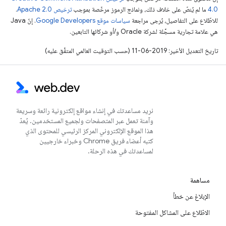
4.0‏
ما لم يُنصّ على خلاف ذلك، ونماذج الرموز مرخّصة بموجب
ترخيص Apache 2.0‏
.
للاطّلاع على التفاصيل، يُرجى مراجعة
سياسات موقع Google Developers‏
. إنّ Java
هي علامة تجارية مسجَّلة لشركة Oracle و/أو شركائها التابعين.
تاريخ التعديل الأخير: 2019-06-11 (حسب التوقيت العالمي المتفَّق عليه)
نريد مساعدتك في إنشاء مواقع إلكترونية رائعة وسريعة
وآمنة تعمل عبر المتصفحات ولجميع المستخدمين. يُعدّ
هذا الموقع الإلكتروني المركز الرئيسي للمحتوى الذي
كتبه أعضاء فريق Chrome وخبراء خارجيين
لمساعدتك في هذه الرحلة.
مساهمة
الإبلاغ عن خطأ
الاطّلاع على المشاكل المفتوحة