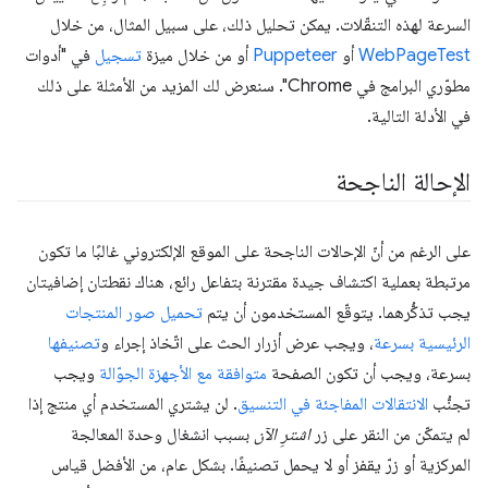
السرعة لهذه التنقّلات. يمكن تحليل ذلك، على سبيل المثال، من خلال
WebPageTest
أو
Puppeteer
أو من خلال ميزة
تسجيل
في "أدوات
مطوّري البرامج في Chrome". سنعرض لك المزيد من الأمثلة على ذلك
في الأدلة التالية.
الإحالة الناجحة
على الرغم من أنّ الإحالات الناجحة على الموقع الإلكتروني غالبًا ما تكون
مرتبطة بعملية اكتشاف جيدة مقترنة بتفاعل رائع، هناك نقطتان إضافيتان
يجب تذكُّرهما. يتوقّع المستخدمون أن يتم
تحميل صور المنتجات
الرئيسية بسرعة
، ويجب عرض أزرار الحث على اتّخاذ إجراء و
تصنيفها
بسرعة، ويجب أن تكون الصفحة
متوافقة مع الأجهزة الجوّالة
ويجب
تجنُّب
الانتقالات المفاجئة في التنسيق
. لن يشتري المستخدم أي منتج إذا
لم يتمكّن من النقر على زر
اشترِ الآن
بسبب انشغال وحدة المعالجة
المركزية أو زرّ يقفز أو لا يحمل تصنيفًا. بشكل عام، من الأفضل قياس