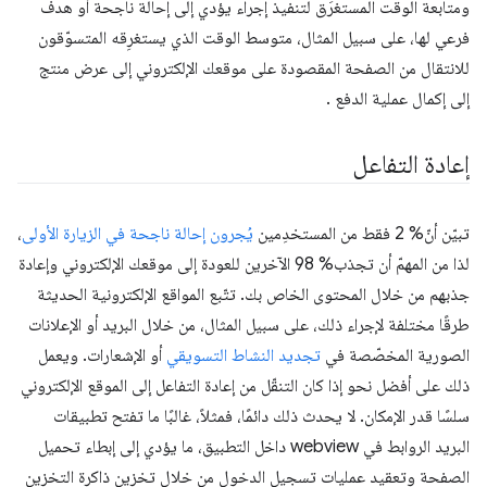
ومتابعة الوقت المستغرَق لتنفيذ إجراء يؤدي إلى إحالة ناجحة أو هدف
فرعي لها، على سبيل المثال، متوسط الوقت الذي يستغرِقه المتسوّقون
للانتقال من الصفحة المقصودة على موقعك الإلكتروني إلى عرض منتج
إلى إكمال عملية الدفع .
إعادة التفاعل
تبيّن أنّ% 2 فقط من المستخدِمين
يُجرون إحالة ناجحة في الزيارة الأولى
،
لذا من المهمّ أن تجذب% 98 الآخرين للعودة إلى موقعك الإلكتروني وإعادة
جذبهم من خلال المحتوى الخاص بك. تتّبع المواقع الإلكترونية الحديثة
طرقًا مختلفة لإجراء ذلك، على سبيل المثال، من خلال البريد أو الإعلانات
الصورية المخصّصة في
تجديد النشاط التسويقي
أو الإشعارات. ويعمل
ذلك على أفضل نحو إذا كان التنقّل من إعادة التفاعل إلى الموقع الإلكتروني
سلسًا قدر الإمكان. لا يحدث ذلك دائمًا، فمثلاً، غالبًا ما تفتح تطبيقات
البريد الروابط في webview داخل التطبيق، ما يؤدي إلى إبطاء تحميل
الصفحة وتعقيد عمليات تسجيل الدخول من خلال تخزين ذاكرة التخزين