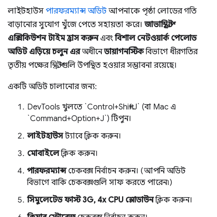
লাইটহাউস
পারফরম্যান্স অডিট
আপনাকে পৃষ্ঠা লোডের গতি
বাড়ানোর সুযোগ খুঁজে পেতে সহায়তা করে।
জাভাস্ক্রিপ্ট
এক্সিকিউশন টাইম হ্রাস করুন
এবং
বিশাল নেটওয়ার্ক পেলোড
অডিট এড়িয়ে চলুন এর
অধীনে
ডায়াগনস্টিক
বিভাগে ধীরগতির
তৃতীয় পক্ষের স্ক্রিপ্টগুলি উপস্থিত হওয়ার সম্ভাবনা রয়েছে।
একটি অডিট চালানোর জন্য:
DevTools খুলতে `Control+Shift+J` (বা Mac এ
`Command+Option+J`) টিপুন।
লাইটহাউস
ট্যাবে ক্লিক করুন।
মোবাইলে
ক্লিক করুন।
পারফরম্যান্স
চেকবক্স নির্বাচন করুন। (আপনি অডিট
বিভাগে বাকি চেকবক্সগুলি সাফ করতে পারেন৷)
সিমুলেটেড ফাস্ট 3G, 4x CPU স্লোডাউন
ক্লিক করুন।