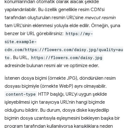
konumlarından otomatik olarak alacak şekilde
yapılandırılabilir. Bu özellik genellikle resim CDN'si
tarafından oluşturulan resmin URL'sine
mevcut resmin
tam URL'sinin eklenmesi yoluyla elde edilir. Örneğin, şuna
benzer bir URL görebilirsiniz:
https://my-
site.example-
cdn.com/https://flowers.com/daisy.jpg/quality=au
to
. Bu URL,
https://flowers.com/daisy.jpg
adresinde bulunan resmi alır ve optimize eder.
İstenen dosya biçimi (örnekte JPG), döndürülen resim
dosyası biçimiyle (örnekte WebP) aynı olmayabilir.
content-type
HTTP başlığı, URL'yi uygun şekilde
işleyebilmesi için tarayıcıya URL'nin hangi biçimde
olduğunu bildirir. Bu durum, dosya diske kaydedilip
biçimin dosya uzantısıyla eşleşmesini bekleyen başka bir
program tarafından kullanılıyorsa karışıklıklara neden