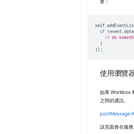
要：
self
.
addEventLis
if
(
event
.
data
// do someth
}
});
使用瀏覽器 
如果 Workb
之間的通訊。
postMessage A
該頁面會在服務