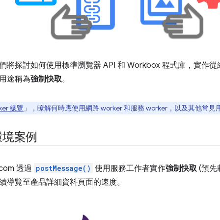
將探討如何使用標準瀏覽器 API 和 Workbox 程式庫，實
用途稱為
強制快取
。
ker 總覽
」，瞭解何時應使用網路 worker 和服務 worker，以及其他常見
環境案例
s.com 透過
postMessage()
使用服務工作者實作
強制快取
(預先
續導覽至產品詳細資料頁面的速度。