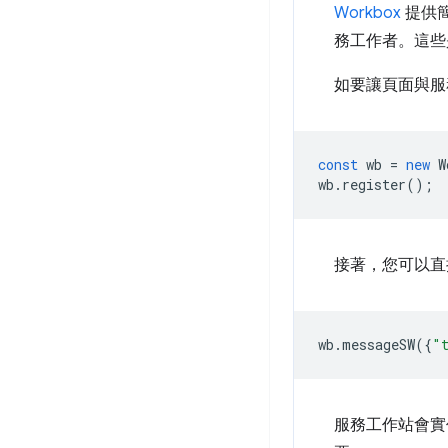
Workbox
提供
務工作者。這些是
如要讓頁面與服
const
wb
=
new
W
wb
.
register
();
接著，您可以直
wb
.
messageSW
({
"
服務工作站會