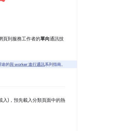
作從網頁到服務工作者的
單向
通訊技
用途的
與 worker 進行通訊
系列指南。
載入)，預先載入分類頁面中的熱