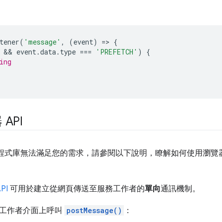
tener
(
'message'
,
(
event
)
=
>
{
 && 
event
.
data
.
type
===
'PREFETCH'
)
{
ing
API
ox 程式庫無法滿足您的需求，請參閱以下說明，瞭解如何使用瀏覽器 AP
PI
可用於建立從網頁傳送至服務工作者的
單向
通訊機制。
工作者介面上呼叫
postMessage()
：