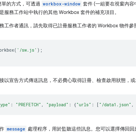
簡單的方式，可透過
workbox-window
套件 (一組要在視窗內容
服務工作站中執行的其他 Workbox 套件的補充項目。
務工作者通訊，請先取得已註冊服務工作者的 Workbox 物件參
orkbox
(
'/sw.js'
);
接以宣告方式傳送訊息，不必費心取得註冊、檢查啟用狀態，或考
type"
:
"PREFETCH"
,
"payload"
:
{
"urls"
:
[
"/data1.json"
,
實作
message
處理程序，用於監聽這些訊息。您可以選擇傳回回