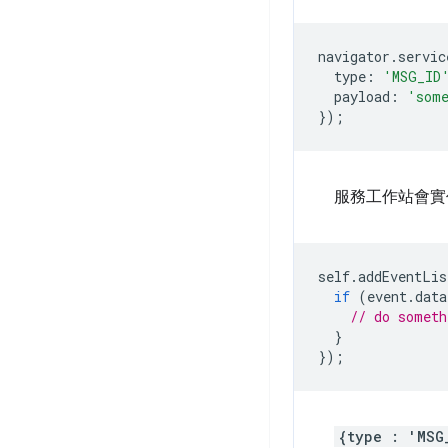
navigator
.
servic
type
:
'MSG_ID
payload
:
'some
});
服務工作站會
self
.
addEventLis
if
(
event
.
data
// do someth
}
});
{type : 'MSG