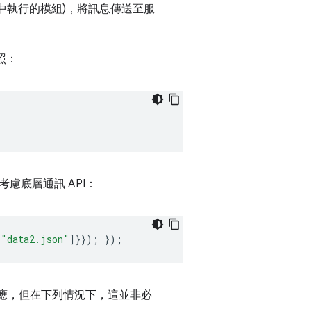
中執行的模組)，將訊息傳送至服
照：
慮底層通訊 API：
"data2.json"
]}});
});
應，但在下列情況下，這並非必