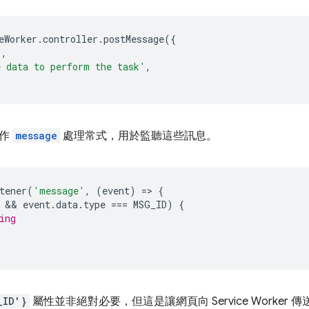
eWorker
.
controller
.
postMessage
({
'
,
 data to perform the task'
,
實作
message
處理常式，用於監聽這些訊息。
tener
(
'message'
,
(
event
)
=
>
{
 && 
event
.
data
.
type
===
MSG_ID
)
{
ing
_ID'}
屬性並非絕對必要，但這是讓網頁向 Service Worker