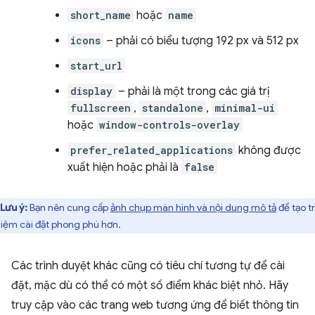
short_name
hoặc
name
icons
– phải có biểu tượng 192 px và 512 px
start_url
display
– phải là một trong các giá trị
fullscreen
,
standalone
,
minimal-ui
hoặc
window-controls-overlay
prefer_related_applications
không được
xuất hiện hoặc phải là
false
Lưu ý:
Bạn nên cung cấp
ảnh chụp màn hình và nội dung mô tả
để tạo tr
iệm cài đặt phong phú hơn.
Các trình duyệt khác cũng có tiêu chí tương tự để cài
đặt, mặc dù có thể có một số điểm khác biệt nhỏ. Hãy
truy cập vào các trang web tương ứng để biết thông tin