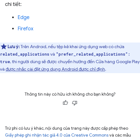
chi tiết:
Edge
Firefox
Lưu ý:
Trên Android, nếu tệp kê khai ứng dụng web có chứa
và
related_applications
"prefer_related_applications":
, thì người dùng sẽ được chuyển hướng đến Cửa hàng Google Play
true
và
được nhắc cài đặt ứng dụng Android được chỉ định
.
Thông tin này có hữu ích không cho bạn không?
Trừ phi có lưu ý khác, nội dung của trang này được cấp phép theo
Giấy phép ghi nhận tác giả 4.0 của Creative Commons
và các mẫu