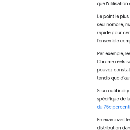
que l'utilisatio
Le point le plu
seul nombre, ma
rapide pour cert
l'ensemble comp
Par exemple, le
Chrome réels su
pouvez constate
tandis que d'au
Si un outil ind
spécifique de l
du 75e percenti
En examinant le
distribution dan