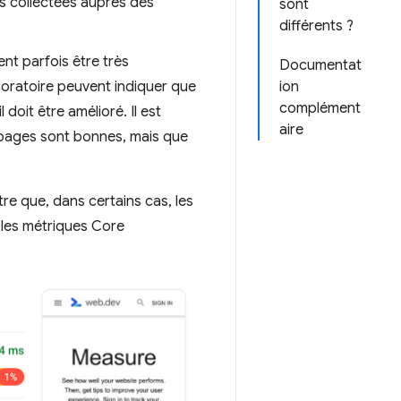
es collectées auprès des
sont
différents ?
nt parfois être très
Documentat
aboratoire peuvent indiquer que
ion
complément
doit être amélioré. Il est
aire
 pages sont bonnes, mais que
e que, dans certains cas, les
s les métriques Core