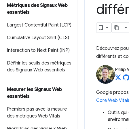
diffé
Métriques des Signaux Web
essentiels
Largest Contentful Paint (LCP)
Cumulative Layout Shift (CLS)
Découvrez pourq
Interaction to Next Paint (INP)
différents et c
Définir les seuils des métriques
Philip
des Signaux Web essentiels
Mesurer les Signaux Web
Google propo
essentiels
Core Web Vital
Premiers pas avec la mesure
Outils qu
des métriques Web Vitals
environne
Workflows des Signaux Web