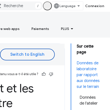
/
Connexion
ve web apps
Paiements
PLUS
Sur cette
page
Données de
laboratoire
enu vous a-t-il été utile ?
par rapport
aux données
 et les
sur le terrain
Données
tre
de l'atelier