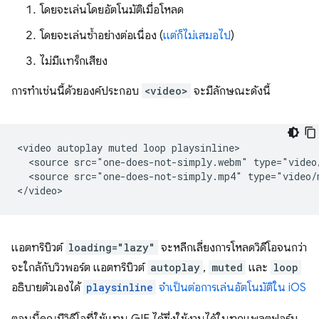
โดยจะเล่นโดยอัตโนมัติเมื่อโหลด
โดยจะเล่นซ้ำอย่างต่อเนื่อง (
แต่ก็ไม่เสมอไป
)
ไม่มีแทร็กเสียง
การทำเช่นนี้ด้วยองค์ประกอบ
<video>
จะมีลักษณะดังนี้
<video autoplay muted loop playsinline>

  <source src="one-does-not-simply.webm" type="video/
  <source src="one-does-not-simply.mp4" type="video/m
แอตทริบิวต์
loading="lazy"
จะหลีกเลี่ยงการโหลดวิดีโอจนกว่า
จะใกล้กับวิวพอร์ต แอตทริบิวต์
autoplay
,
muted
และ
loop
อธิบายตัวเองได้
playsinline
จำเป็นต่อการเล่นอัตโนมัติใน iOS