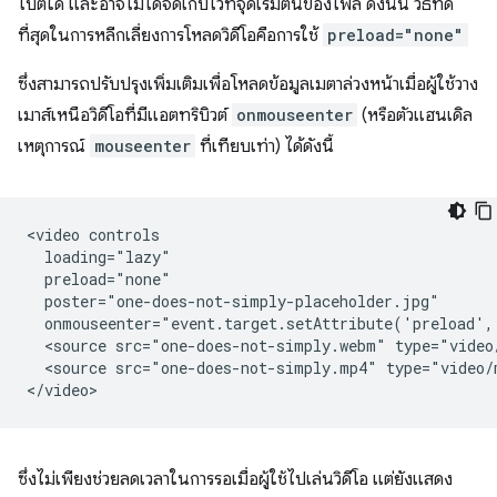
ไบต์ใด และอาจไม่ได้จัดเก็บไว้ที่จุดเริ่มต้นของไฟล์ ดังนั้น วิธีที่ดี
ที่สุดในการหลีกเลี่ยงการโหลดวิดีโอคือการใช้
preload="none"
ซึ่งสามารถปรับปรุงเพิ่มเติมเพื่อโหลดข้อมูลเมตาล่วงหน้าเมื่อผู้ใช้วาง
เมาส์เหนือวิดีโอที่มีแอตทริบิวต์
onmouseenter
(หรือตัวแฮนเดิล
เหตุการณ์
mouseenter
ที่เทียบเท่า) ได้ดังนี้
<video controls

  loading="lazy"

  preload="none"

  poster="one-does-not-simply-placeholder.jpg"

  onmouseenter="event.target.setAttribute('preload',
  <source src="one-does-not-simply.webm" type="video/
  <source src="one-does-not-simply.mp4" type="video/m
ซึ่งไม่เพียงช่วยลดเวลาในการรอเมื่อผู้ใช้ไปเล่นวิดีโอ แต่ยังแสดง