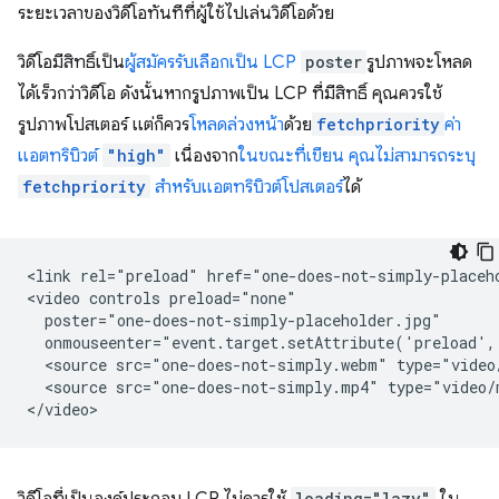
ระยะเวลาของวิดีโอทันทีที่ผู้ใช้ไปเล่นวิดีโอด้วย
วิดีโอมีสิทธิ์เป็น
ผู้สมัครรับเลือกเป็น LCP
poster
รูปภาพจะโหลด
ได้เร็วกว่าวิดีโอ ดังนั้นหากรูปภาพเป็น LCP ที่มีสิทธิ์ คุณควรใช้
รูปภาพโปสเตอร์ แต่ก็ควร
โหลดล่วงหน้า
ด้วย
fetchpriority
ค่า
แอตทริบิวต์
"high"
เนื่องจาก
ในขณะที่เขียน คุณไม่สามารถระบุ
fetchpriority
สำหรับแอตทริบิวต์โปสเตอร์
ได้
<link rel="preload" href="one-does-not-simply-placeh
<video controls preload="none"

  poster="one-does-not-simply-placeholder.jpg"

  onmouseenter="event.target.setAttribute('preload',
  <source src="one-does-not-simply.webm" type="video/
  <source src="one-does-not-simply.mp4" type="video/m
loading="lazy"