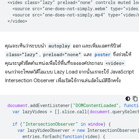
<video class="lazy" preload="none" controls muted lo
  <source src="one-does-not-simply.webm" type="video/
  <source src="one-does-not-simply.mp4" type="video/m
คุณจะเห็นว่าระบบนำ
autoplay
ออก และเพิ่มแอตทริบิวต์
class="lazy"
,
preload="none"
และ
poster
ซึ่งช่วยให้
คุณระบุตัวยึดตำแหน่งเพื่อใช้พื้นที่ขององค์ประกอบ
<video>
จนกว่าจะโหลดวิดีโอแบบ Lazy Load จากนั้นเราจะใช้ JavaScript
Intersection Observer เพื่อเปิดใช้การเล่นอัตโนมัติอีกครั้ง
document
.
addEventListener
(
"DOMContentLoaded"
,
functi
var
lazyVideos
=
[].
slice
.
call
(
document
.
querySelec
if
(
"IntersectionObserver"
in
window
)
{
var
lazyVideoObserver
=
new
IntersectionObserver
entries
.
forEach
(
function
(
video
)
{