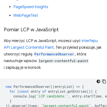
PageSpeed Insights
WebPageTest
Pomiar LCP w Java
Script
Aby mierzyć LCP w JavaScript, możesz użyć
interfejsu
API Largest Contentful Paint
. Ten przykład pokazuje, jak
utworzyć regułę
PerformanceObserver
, która
nasłuchuje wpisów
largest-contentful-paint
i zapisują je w konsoli.
new
PerformanceObserver
((
entryList
)
=
>
{
for
(
const
entry
of
entryList
.
getEntries
())
{
console
.
log
(
'LCP candidate:'
,
entry
.
startTime
,
e
}
}).
observe
({
type
:
'largest-contentful-paint'
,
buffer