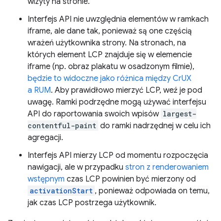
wizyty na stronie.
Interfejs API nie uwzględnia elementów w ramkach
iframe, ale dane tak, ponieważ są one częścią
wrażeń użytkownika strony. Na stronach, na
których element LCP znajduje się w elemencie
iframe (np. obraz plakatu w osadzonym filmie),
będzie to widoczne jako różnica między CrUX
a RUM
. Aby prawidłowo mierzyć LCP, weź je pod
uwagę. Ramki podrzędne mogą używać interfejsu
API do raportowania swoich wpisów
largest-
contentful-paint
do ramki nadrzędnej w celu ich
agregacji.
Interfejs API mierzy LCP od momentu rozpoczęcia
nawigacji, ale w przypadku
stron z renderowaniem
wstępnym
czas LCP powinien być mierzony od
activationStart
, ponieważ odpowiada on temu,
jak czas LCP postrzega użytkownik.