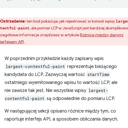
Ostrzeżenie:
ten kod pokazuje, jak rejestrować w konsoli wpisy
large
, ale pomiar LCP w JavaScript jest bardziej skomplikow
tentful-paint
zegółowe informacje znajdziesz w artykule
Różnice między danymi
nterfejsem API
.
W poprzednim przykładzie każdy zapisany wpis
largest-contentful-paint
reprezentuje bieżącego
kandydata do LCP. Zazwyczaj wartość
startTime
ostatniego wyemitowanego wpisu to wartość LCP, ale
nie zawsze tak jest. Nie wszystkie wpisy
largest-
contentful-paint
są odpowiednie do pomiaru LCP.
W następującej sekcji opisano różnice między tym, co
raportuje interfejs API, a sposobem obliczania danych.