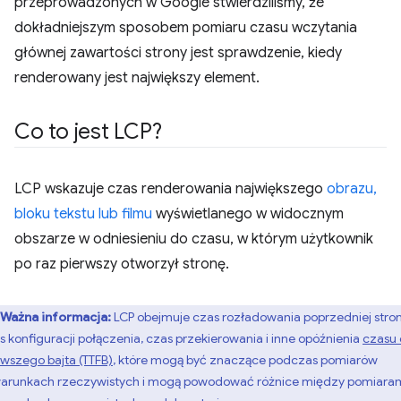
przeprowadzonych w Google stwierdziliśmy, że
dokładniejszym sposobem pomiaru czasu wczytania
głównej zawartości strony jest sprawdzenie, kiedy
renderowany jest największy element.
Co to jest LCP?
LCP wskazuje czas renderowania największego
obrazu,
bloku tekstu lub filmu
wyświetlanego w widocznym
obszarze w odniesieniu do czasu, w którym użytkownik
po raz pierwszy otworzył stronę.
Ważna informacja:
LCP obejmuje czas rozładowania poprzedniej stron
s konfiguracji połączenia, czas przekierowania i inne opóźnienia
czasu
rwszego bajta (TTFB)
, które mogą być znaczące podczas pomiarów
arunkach rzeczywistych i mogą powodować różnice między pomiara