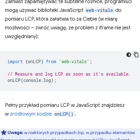
Zamiast zapamiętywać te subtelne różnice, programiści
mogą używać biblioteki JavaScript
web-vitals
do
pomiaru LCP, która załatwia to za Ciebie (w miarę
możliwości – zwróć uwagę, że problem z iframe nie jest
uwzględniany):
import
{
onLCP
}
from
'web-vitals'
;
// Measure and log LCP as soon as it's available.
onLCP
(
console
.
log
);
Pełny przykład pomiaru LCP w JavaScript znajdziesz
w
źródłowym kodzie
onLCP()
.
Uwaga:
w niektórych przypadkach (np. w przypadku elementów
iframe w innych domenach) nie można mierzyć LCP w JavaScript.