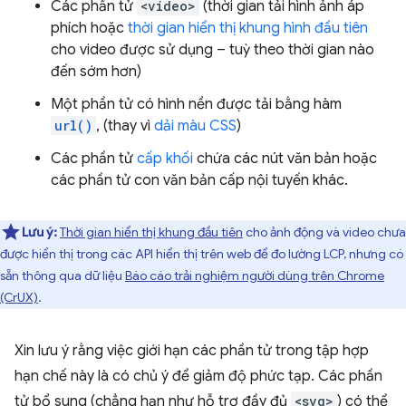
Các phần tử
<video>
(thời gian tải hình ảnh áp
phích hoặc
thời gian hiển thị khung hình đầu tiên
cho video được sử dụng – tuỳ theo thời gian nào
đến sớm hơn)
Một phần tử có hình nền được tải bằng hàm
url()
, (thay vì
dải màu CSS
)
Các phần tử
cấp khối
chứa các nút văn bản hoặc
các phần tử con văn bản cấp nội tuyến khác.
Lưu ý:
Thời gian hiển thị khung đầu tiên
cho ảnh động và video chưa
được hiển thị trong các API hiển thị trên web để đo lường LCP, nhưng có
sẵn thông qua dữ liệu
Báo cáo trải nghiệm người dùng trên Chrome
(CrUX)
.
Xin lưu ý rằng việc giới hạn các phần tử trong tập hợp
hạn chế này là có chủ ý để giảm độ phức tạp. Các phần
tử bổ sung (chẳng hạn như hỗ trợ đầy đủ
<svg>
) có thể