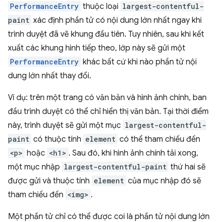
PerformanceEntry
thuộc loại
largest-contentful-
paint
xác định phần tử có nội dung lớn nhất ngay khi
trình duyệt đã vẽ khung đầu tiên. Tuy nhiên, sau khi kết
xuất các khung hình tiếp theo, lớp này sẽ gửi một
PerformanceEntry
khác bất cứ khi nào phần tử nội
dung lớn nhất thay đổi.
Ví dụ: trên một trang có văn bản và hình ảnh chính, ban
đầu trình duyệt có thể chỉ hiển thị văn bản. Tại thời điểm
này, trình duyệt sẽ gửi một mục
largest-contentful-
paint
có thuộc tính
element
có thể tham chiếu đến
<p>
hoặc
<h1>
. Sau đó, khi hình ảnh chính tải xong,
một mục nhập
largest-contentful-paint
thứ hai sẽ
được gửi và thuộc tính
element
của mục nhập đó sẽ
tham chiếu đến
<img>
.
Một phần tử chỉ có thể được coi là phần tử nội dung lớn