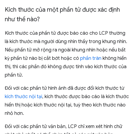
Kích thước của một phần tử được xác định
như thế nào?
Kích thước của phần tử được báo cáo cho LCP thường
là kích thước mà người dùng nhìn thấy trong khung nhìn.
Nếu phần tử mở rộng ra ngoài khung nhìn hoặc nếu bất
kỳ phần tử nào bị cắt bớt hoặc có
phần tràn
không hiển
thị, thì các phần đó không được tính vào kích thước của
phần tử.
Đối với các phần tử hình ảnh đã được đổi kích thước từ
kích thước nội tại
, kích thước được báo cáo là kích thước
hiển thị hoặc kích thước nội tại, tuỳ theo kích thước nào
nhỏ hơn.
Đối với các phần tử văn bản, LCP chỉ xem xét hình chữ