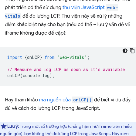
phát triển có thể sử dụng
thư viện JavaScript
web-
vitals
để đo lường LCP. Thư viện này sẽ xử lý những
điểm khác biệt này cho bạn (nếu có thể – lưu ý vấn đề về
iframe không được đề cập):
import
{
onLCP
}
from
'web-vitals'
;
// Measure and log LCP as soon as it's available.
onLCP
(
console
.
log
);
Hãy tham khảo
mã nguồn của
onLCP()
để biết ví dụ đầy
đủ về cách đo lường LCP trong JavaScript.
Lưu ý:
Trong một số trường hợp (chẳng hạn như iframe trên nhiều
nguồn gốc), bạn không thể đo lường LCP trong JavaScript. Hãy xem