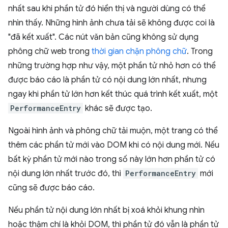
nhất sau khi phần tử đó hiển thị và người dùng có thể
nhìn thấy. Những hình ảnh chưa tải sẽ không được coi là
"đã kết xuất". Các nút văn bản cũng không sử dụng
phông chữ web trong
thời gian chặn phông chữ
. Trong
những trường hợp như vậy, một phần tử nhỏ hơn có thể
được báo cáo là phần tử có nội dung lớn nhất, nhưng
ngay khi phần tử lớn hơn kết thúc quá trình kết xuất, một
PerformanceEntry
khác sẽ được tạo.
Ngoài hình ảnh và phông chữ tải muộn, một trang có thể
thêm các phần tử mới vào DOM khi có nội dung mới. Nếu
bất kỳ phần tử mới nào trong số này lớn hơn phần tử có
nội dung lớn nhất trước đó, thì
PerformanceEntry
mới
cũng sẽ được báo cáo.
Nếu phần tử nội dung lớn nhất bị xoá khỏi khung nhìn
hoặc thậm chí là khỏi DOM, thì phần tử đó vẫn là phần tử