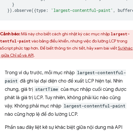
}
}).
observe
({
type
:
'largest-contentful-paint'
,
buffer
Cảnh báo:
Mã này cho biết cách ghi nhật ký các mục nhập
largest-
vào bảng điều khiển, nhưng việc đo lường LCP trong
tentful-paint
aScript phức tạp hơn. Để biết thông tin chi tiết, hãy xem bài viết
Sự khác
 giữa Chỉ số và API
.
Trong ví dụ trước, mỗi mục nhập
largest-contentful-
paint
đã ghi lại đại diện cho đề xuất LCP hiện tại. Nhìn
chung, giá trị
startTime
của mục nhập cuối cùng được
phát là giá trị LCP. Tuy nhiên, không phải lúc nào cũng
vậy. Không phải mục nhập
largest-contentful-paint
nào cũng hợp lệ để đo lường LCP.
Phần sau đây liệt kê sự khác biệt giữa nội dung mà API