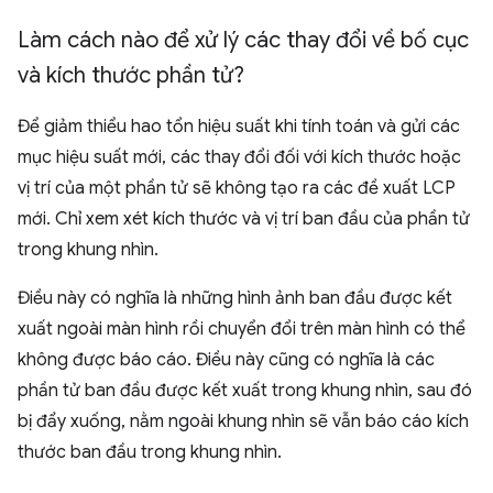
Làm cách nào để xử lý các thay đổi về bố cục
và kích thước phần tử?
Để giảm thiểu hao tổn hiệu suất khi tính toán và gửi các
mục hiệu suất mới, các thay đổi đối với kích thước hoặc
vị trí của một phần tử sẽ không tạo ra các đề xuất LCP
mới. Chỉ xem xét kích thước và vị trí ban đầu của phần tử
trong khung nhìn.
Điều này có nghĩa là những hình ảnh ban đầu được kết
xuất ngoài màn hình rồi chuyển đổi trên màn hình có thể
không được báo cáo. Điều này cũng có nghĩa là các
phần tử ban đầu được kết xuất trong khung nhìn, sau đó
bị đẩy xuống, nằm ngoài khung nhìn sẽ vẫn báo cáo kích
thước ban đầu trong khung nhìn.