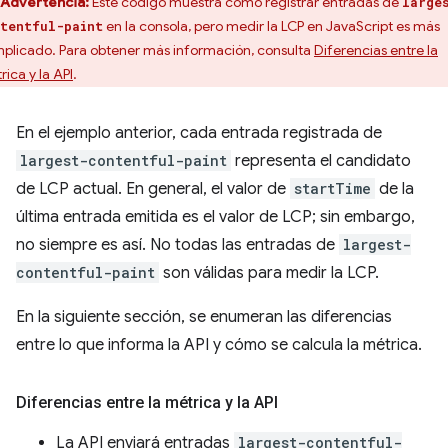
Advertencia:
Este código muestra cómo registrar entradas de
large
en la consola, pero medir la LCP en JavaScript es más
tentful-paint
plicado. Para obtener más información, consulta
Diferencias entre la
rica y la API
.
En el ejemplo anterior, cada entrada registrada de
largest-contentful-paint
representa el candidato
de LCP actual. En general, el valor de
startTime
de la
última entrada emitida es el valor de LCP; sin embargo,
no siempre es así. No todas las entradas de
largest-
contentful-paint
son válidas para medir la LCP.
En la siguiente sección, se enumeran las diferencias
entre lo que informa la API y cómo se calcula la métrica.
Diferencias entre la métrica y la API
La API enviará entradas
largest-contentful-