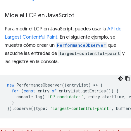
Mide el LCP en Java
Script
Para medir el LCP en JavaScript, puedes usar la
API de
Largest Contentful Paint
. En el siguiente ejemplo, se
muestra cómo crear un
PerformanceObserver
que
escuche las entradas de
largest-contentful-paint
y
las registre en la consola.
new
PerformanceObserver
((
entryList
)
=
>
{
for
(
const
entry
of
entryList
.
getEntries
())
{
console
.
log
(
'LCP candidate:'
,
entry
.
startTime
,
e
}
}).
observe
({
type
:
'largest-contentful-paint'
,
buffer