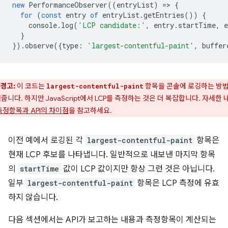
new
PerformanceObserver
((
entryList
)
=
>
{
for
(
const
entry
of
entryList
.
getEntries
())
{
console
.
log
(
'LCP candidate:'
,
entry
.
startTime
,
e
}
}).
observe
({
type
:
'largest-contentful-paint'
,
buffer
경고:
이 코드는
항목을 콘솔에 로깅하는 방
largest-contentful-paint
줍니다. 하지만 JavaScript에서 LCP를 측정하는 것은 더 복잡합니다. 자세한 
측정항목과 API의 차이점
을 참고하세요.
이전 예에서 로깅된 각
largest-contentful-paint
항목은
현재 LCP 후보를 나타냅니다. 일반적으로 내보낸 마지막 항목
의
startTime
값이 LCP 값이지만 항상 그런 것은 아닙니다.
일부
largest-contentful-paint
항목은 LCP 측정에 유효
하지 않습니다.
다음 섹션에서는 API가 보고하는 내용과 측정항목이 계산되는