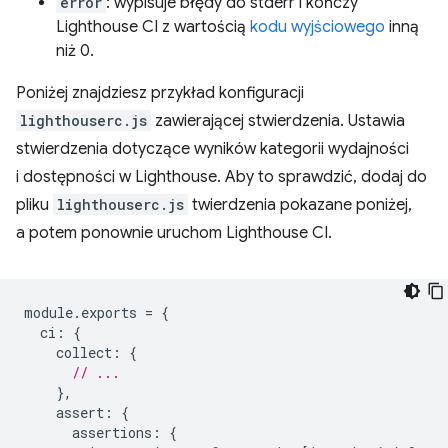
error
: wypisuje błędy do stderr i kończy
Lighthouse CI z wartością
kodu wyjściowego
inną
niż 0.
Poniżej znajdziesz przykład konfiguracji
lighthouserc.js
zawierającej stwierdzenia. Ustawia
stwierdzenia dotyczące wyników kategorii wydajności
i dostępności w Lighthouse. Aby to sprawdzić, dodaj do
pliku
lighthouserc.js
twierdzenia pokazane poniżej,
a potem ponownie uruchom Lighthouse CI.
module
.
exports
=
{
ci
:
{
collect
:
{
// ...
},
assert
:
{
assertions
:
{