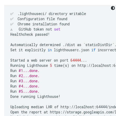
✅
.lighthouseci/
directory
writable

✅
Configuration
file
found

✅
Chrome
installation
found

⚠️
GitHub
token
not
set
Healthcheck
passed!

Automatically
determined
./dist
as
`
staticDistDir
`
.
Set
it
explicitly
in
lighthouserc.json
if
incorrect
Started
a
web
server
on
port
64444
...

Running
Lighthouse
5
time
(
s
)
on
http://localhost:6
Run
#1...done.
Run
#2...done.
Run
#3...done.
Run
#4...done.
Run
#5...done.
Done
running
Lighthouse!

Uploading
median
LHR
of
http://localhost:64444/inde
Open
the
report
at
https://storage.googleapis.com/l