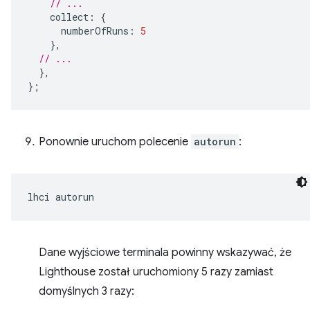
// ...
collect
:
{
numberOfRuns
:
5
},
// ...
},
};
Ponownie uruchom polecenie
autorun
:
lhci
Dane wyjściowe terminala powinny wskazywać, że
Lighthouse został uruchomiony 5 razy zamiast
domyślnych 3 razy: