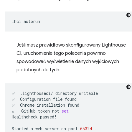
lhci
Jeśli masz prawidłowo skonfigurowany Lighthouse
CI, uruchomienie tego polecenia powinno
spowodować wyświetlenie danych wyjściowych
podobnych do tych:
✅
.lighthouseci/
directory
writable

✅
Configuration
file
found

✅
Chrome
installation
found

⚠️
GitHub
token
not
set
Healthcheck
passed!

Started
a
web
server
on
port
65324
...
