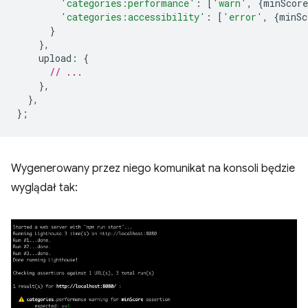
'categories:performance'
:
[
'warn'
,
{
minScore
'categories:accessibility'
:
[
'error'
,
{
minSc
}
},
upload
:
{
// ...
},
},
};
Wygenerowany przez niego komunikat na konsoli będzie
wyglądał tak: