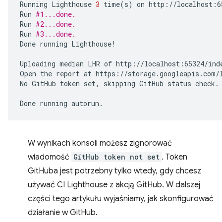
Running
Lighthouse
3
time
(
s
)
on
http://localhost:6
Run
#1...done.
Run
#2...done.
Run
#3...done.
Done
running
Lighthouse!

Uploading
median
LHR
of
http://localhost:65324/inde
Open
the
report
at
https://storage.googleapis.com/l
No
GitHub
token
set,
skipping
GitHub
status
check.

Done
running
W wynikach konsoli możesz zignorować
wiadomość
GitHub token not set
. Token
GitHuba jest potrzebny tylko wtedy, gdy chcesz
używać CI Lighthouse z akcją GitHub. W dalszej
części tego artykułu wyjaśniamy, jak skonfigurować
działanie w GitHub.